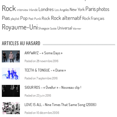
Rock
Paris
Londres
photos
New York
Los Angeles
interview
Irlande
Pias
Rock alternatif
Pop
Rock
Rock Français
playlist
Post Punk
Royaume-Uni
Universal
Shoegaze
Suède
Warner
ARTICLES AU HASARD
ANYWAYZ – « Some Days »
Posted on
28 novembre 2016
TEETH & TONGUE – « Diane »
Posted on
7 septembre 2016
SIGUR ROS – « Óveður » – Nouveau clip !
Posted on
23 juin 2016
LOVE IS ALL – Nine Times That Same Song (2006)
Posted on
10 décembre 2006