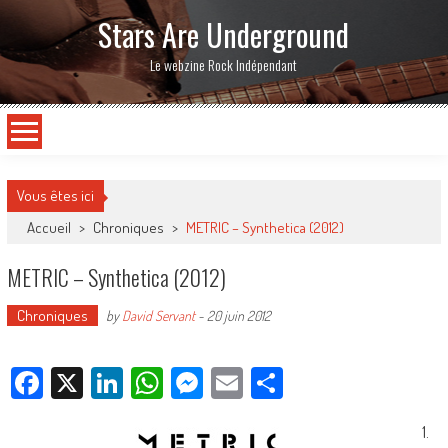
Stars Are Underground
Le webzine Rock Indépendant
Vous êtes ici
Accueil
>
Chroniques
>
METRIC – Synthetica (2012)
METRIC – Synthetica (2012)
Chroniques
by
David Servant
-
20 juin 2012
Facebook
X
LinkedIn
WhatsApp
Messenger
Email
Partager
1.