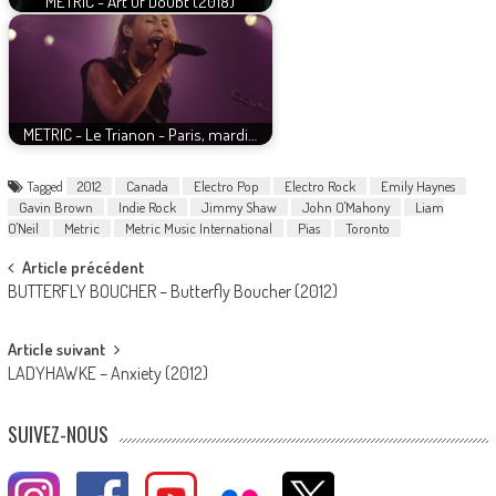
METRIC - Art Of Doubt (2018)
METRIC - Le Trianon - Paris, mardi…
Tagged
2012
Canada
Electro Pop
Electro Rock
Emily Haynes
Gavin Brown
Indie Rock
Jimmy Shaw
John O'Mahony
Liam
O'Neil
Metric
Metric Music International
Pias
Toronto
Post
Article précédent
BUTTERFLY BOUCHER – Butterfly Boucher (2012)
navigation
Article suivant
LADYHAWKE – Anxiety (2012)
SUIVEZ-NOUS