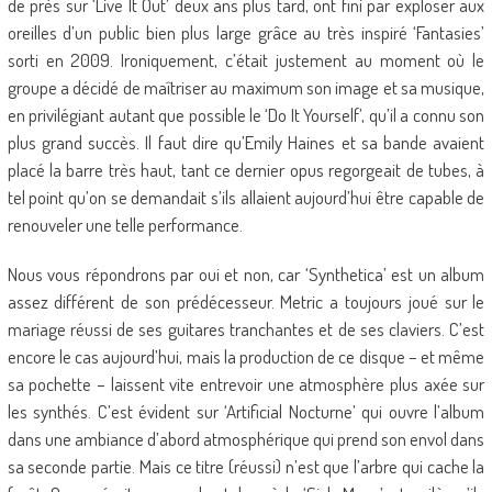
de près sur ‘Live It Out’ deux ans plus tard, ont fini par exploser aux
oreilles d’un public bien plus large grâce au très inspiré ‘Fantasies’
sorti en 2009. Ironiquement, c’était justement au moment où le
groupe a décidé de maîtriser au maximum son image et sa musique,
en privilégiant autant que possible le ‘Do It Yourself’, qu’il a connu son
plus grand succès. Il faut dire qu’Emily Haines et sa bande avaient
placé la barre très haut, tant ce dernier opus regorgeait de tubes, à
tel point qu’on se demandait s’ils allaient aujourd’hui être capable de
renouveler une telle performance.
Nous vous répondrons par oui et non, car ‘Synthetica’ est un album
assez différent de son prédécesseur. Metric a toujours joué sur le
mariage réussi de ses guitares tranchantes et de ses claviers. C’est
encore le cas aujourd’hui, mais la production de ce disque – et même
sa pochette – laissent vite entrevoir une atmosphère plus axée sur
les synthés. C’est évident sur ‘Artificial Nocturne’ qui ouvre l’album
dans une ambiance d’abord atmosphérique qui prend son envol dans
sa seconde partie. Mais ce titre (réussi) n’est que l’arbre qui cache la