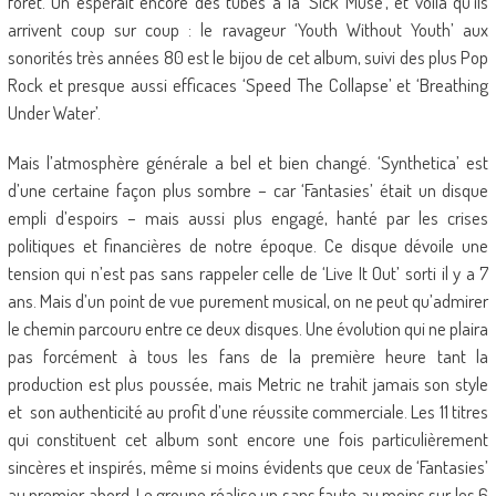
forêt. On espérait encore des tubes à la ‘Sick Muse’, et voilà qu’ils
arrivent coup sur coup : le ravageur ‘Youth Without Youth’ aux
sonorités très années 80 est le bijou de cet album, suivi des plus Pop
Rock et presque aussi efficaces ‘Speed The Collapse’ et ‘Breathing
Under Water’.
Mais l’atmosphère générale a bel et bien changé. ‘Synthetica’ est
d’une certaine façon plus sombre – car ‘Fantasies’ était un disque
empli d’espoirs – mais aussi plus engagé, hanté par les crises
politiques et financières de notre époque. Ce disque dévoile une
tension qui n’est pas sans rappeler celle de ‘Live It Out’ sorti il y a 7
ans. Mais d’un point de vue purement musical, on ne peut qu’admirer
le chemin parcouru entre ce deux disques. Une évolution qui ne plaira
pas forcément à tous les fans de la première heure tant la
production est plus poussée, mais Metric ne trahit jamais son style
et son authenticité au profit d’une réussite commerciale. Les 11 titres
qui constituent cet album sont encore une fois particulièrement
sincères et inspirés, même si moins évidents que ceux de ‘Fantasies’
au premier abord. Le groupe réalise un sans faute au moins sur les 6