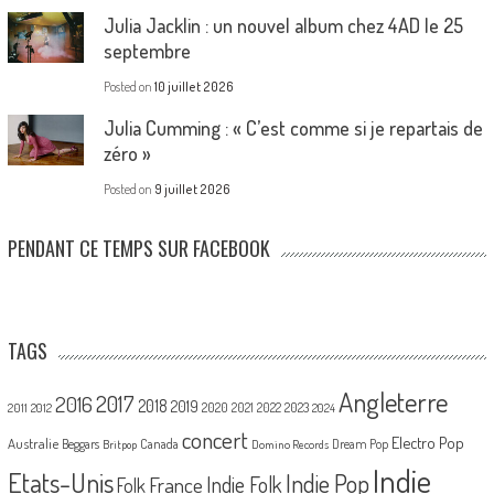
Julia Jacklin : un nouvel album chez 4AD le 25
septembre
Posted on
10 juillet 2026
Julia Cumming : « C’est comme si je repartais de
zéro »
Posted on
9 juillet 2026
PENDANT CE TEMPS SUR FACEBOOK
TAGS
Angleterre
2017
2016
2018
2019
2020
2021
2022
2023
2011
2012
2024
concert
Electro Pop
Australie
Canada
Beggars
Dream Pop
Britpop
Domino Records
Indie
Etats-Unis
Indie Pop
France
Indie Folk
Folk