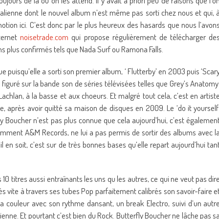
jours de là où on les attend. Il y avait à priori peu de raisons que l’o
alienne dont le nouvel album n’est même pas sorti chez nous et qui, 
tion ici. C’est donc par le plus heureux des hasards que nous l’avon
ternet
noisetrade.com
qui propose régulièrement de télécharger de
s plus confirmés tels que Nada Surf ou Ramona Falls.
e puisqu’elle a sorti son premier album, ‘ Flutterby’ en 2003 puis ‘Scar
 figuré sur la bande son de séries télévisées telles que Grey’s Anatomy
hlan, à la basse et aux choeurs. Et malgré tout cela, c’est en artist
 après avoir quitté sa maison de disques en 2009. Le ‘do it yourself
rfly Boucher n’est pas plus connue que cela aujourd’hui, c’est égalemen
tamment A&M Records, ne lui a pas permis de sortir des albums avec l
il en soit, c’est sur de très bonnes bases qu’elle repart aujourd’hui tan
 10 titres aussi entraînants les uns qu les autres, ce qui ne veut pas dir
s vite à travers ses tubes Pop parfaitement calibrés son savoir-faire e
a couleur avec son rythme dansant, un break Electro, suivi d’un autr
ienne. Et pourtant c’est bien du Rock. Butterfly Boucher ne lâche pas s