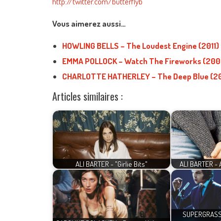
http://twitter.com/butterflyb
Vous aimerez aussi…
HOWLING BELLS – The Loudest Engine (2011)
EMMA POLLOCK – Watch The Fireworks (200
CHARLOTTE HATHERLEY – The Deep Blue (2
Articles similaires :
ALI BARTER - "Girlie Bits"
ALI BARTER - A
SUPERGRASS