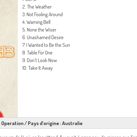
2. The Weather
3. Not Fooling Around
4. Warning Bell
5. None the Wiser
6. Unashamed Desire
7. I Wanted to Be the Sun
8. Table For One
9. Don’t Look Now
10. Take It Away
n Operation / Pays d’origine : Australie