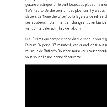
guitare électrique. On le sent beaucoup plus sur le mo
‘I Wanted to Be the Sun’ un peu plus loin. Il y a aus
claviers de ‘None the Wiser’ ou la légèreté de refrain d
ses auditeurs, notamment en changeant d’ambiance a
vient s’intercaler au milieu de l’album.
Les 10 titres qui composent ce disque sont un vrai réga
l’album (à peine 37 minutes), car quand c’est aus
musique de Butterfly Boucher saura vous toucher autant
vous souhaite une bonne découverte.