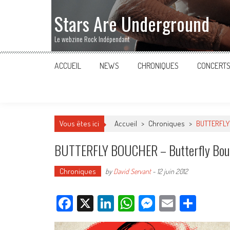
Stars Are Underground
Le webzine Rock Indépendant
ACCUEIL
NEWS
CHRONIQUES
CONCERT
Vous êtes ici
Accueil
>
Chroniques
>
BUTTERFLY 
BUTTERFLY BOUCHER – Butterfly Bou
Chroniques
by
David Servant
-
12 juin 2012
Facebook
X
LinkedIn
WhatsApp
Messenger
Email
Parta