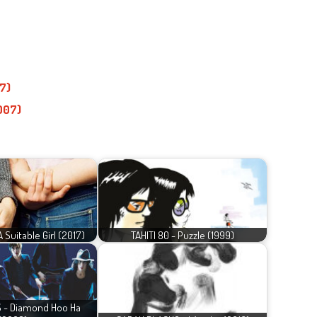
7)
007)
 Suitable Girl (2017)
TAHITI 80 - Puzzle (1999)
 - Diamond Hoo Ha