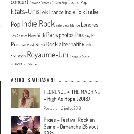
concert
Electro Pop
Dream Pop
Domino Records
t
Etats-Unis
Indie
France
Indie Folk
Folk
e
e
Indie Rock
Pop
Londres
interview
Irlande
i
Paris
Pias
photos
New York
Los Angeles
playlist
Rock alternatif
Pop
Rock
Rock
Post Punk
e
Royaume-Uni
Français
a
Shoegaze
Suède
n
Universal
Warner
ARTICLES AU HASARD
FLORENCE + THE MACHINE
– High As Hope (2018)
Posted on
12 juillet 2018
Pixies – Festival Rock en
Seine – Dimanche 25 août
2024