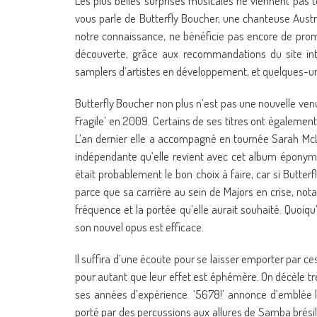
Les plus belles surprises musicales ne viennent pas tou
vous parle de Butterfly Boucher, une chanteuse Austr
notre connaissance, ne bénéficie pas encore de promo
découverte, grâce aux recommandations du site in
samplers d’artistes en développement, et quelques-un
Butterfly Boucher non plus n’est pas une nouvelle venu
Fragile’ en 2009. Certains de ses titres ont également
L’an dernier elle a accompagné en tournée Sarah McLac
indépendante qu’elle revient avec cet album éponyme,
était probablement le bon choix à faire, car si Butte
parce que sa carrière au sein de Majors en crise, no
fréquence et la portée qu’elle aurait souhaité. Quoiqu’
son nouvel opus est efficace.
Il suffira d’une écoute pour se laisser emporter par ces
pour autant que leur effet est éphémère. On décèle trè
ses années d’expérience. ‘5678!’ annonce d’emblée l
porté par des percussions aux allures de Samba brésil