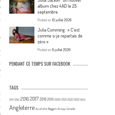
Julia Jacklin : un nouvel
n
album chez 4AD le 25
à
septembre
s
s
Posted on
10 juillet 2026
Julia Cumming : « C’est
comme si je repartais de
y
zéro »
.
e
Posted on
9 juillet 2026
’
t
PENDANT CE TEMPS SUR FACEBOOK
a
t
TAGS
e
2017
2016
2018
2019
2020
t
2021
2022
2023
2011
2012
2024
Angleterre
e
Australie
Canada
Beggars
Britpop
a