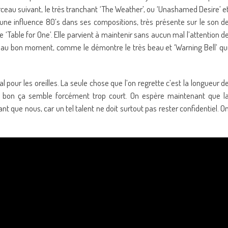
rceau suivant, le très tranchant ‘The Weather’, ou ‘Unashamed Desire’ e
si une influence 80’s dans ses compositions, très présente sur le son d
e ‘Table for One’. Elle parvient à maintenir sans aucun mal l’attention d
u bon moment, comme le démontre le très beau et ‘Warning Bell’ qu
l pour les oreilles. La seule chose que l’on regrette c’est la longueur d
si bon ça semble forcément trop court. On espère maintenant que l
 que nous, car un tel talent ne doit surtout pas rester confidentiel. O