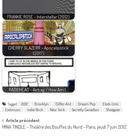
FRANKIE ROSE - Interstellar (2012)
CHERRY GLAZERR - Apocalipstick
(2017)
RADIOHEAD - Airbag / How Am I…
Tagged
2012
Brooklyn
Differ-Ant
Dream Pop
Etats-Unis
Exitmusic
Indie Rock
New York
Secretly Canadian
Shoegaze
Post
Article précédent
MINA TINDLE – Théâtre des Bouffes du Nord – Paris, jeudi 7 juin 2012
navigation