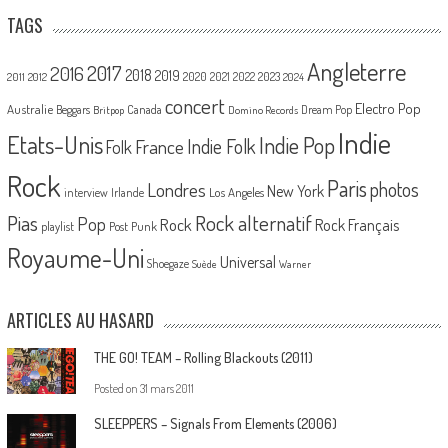
TAGS
Angleterre
2017
2016
2018
2019
2020
2021
2022
2023
2011
2012
2024
concert
Electro Pop
Australie
Canada
Beggars
Dream Pop
Britpop
Domino Records
Indie
Etats-Unis
Indie Pop
France
Indie Folk
Folk
Rock
Paris
Londres
photos
New York
Los Angeles
interview
Irlande
Pias
Rock alternatif
Pop
Rock
Rock Français
playlist
Post Punk
Royaume-Uni
Universal
Shoegaze
Suède
Warner
ARTICLES AU HASARD
THE GO! TEAM – Rolling Blackouts (2011)
Posted on
31 mars 2011
SLEEPPERS – Signals From Elements (2006)