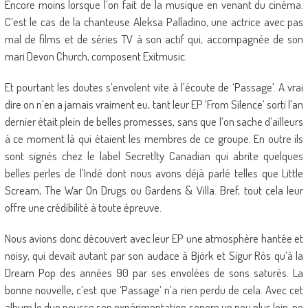
Encore moins lorsque l’on fait de la musique en venant du cinéma.
C’est le cas de la chanteuse Aleksa Palladino, une actrice avec pas
mal de films et de séries TV à son actif qui, accompagnée de son
mari Devon Church, composent Exitmusic.
Et pourtant les doutes s’envolent vite à l’écoute de ‘Passage’. A vrai
dire on n’en a jamais vraiment eu, tant leur EP ‘From Silence’ sorti l’an
dernier était plein de belles promesses, sans que l’on sache d’ailleurs
à ce moment là qui étaient les membres de ce groupe. En outre ils
sont signés chez le label Secretlty Canadian qui abrite quelques
belles perles de l’Indé dont nous avons déjà parlé telles que Little
Scream, The War On Drugs ou Gardens & Villa. Bref, tout cela leur
offre une crédibilité à toute épreuve.
Nous avions donc découvert avec leur EP une atmosphère hantée et
noisy, qui devait autant par son audace à Björk et Sigur Rós qu’à la
Dream Pop des années 90 par ses envolées de sons saturés. La
bonne nouvelle, c’est que ‘Passage’ n’a rien perdu de cela. Avec cet
album le duo pousse son expérimentation sonore un peu plus loin, ne