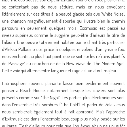
se contentant pas de nous séduire, mais en nous envoûtant
littéralement sur des titres à la beauté glacée tels que ‘White Noise’,
une chanson magnifiquement élaborée qui illustre bien le chemin
parcouru en seulement quelques mois. Exitmusic est passé au
niveau supérieur, comme le suggère peut-être d’ailleurs le titre de
l’album. Une oeuvre totalement habitée par le chant très particulier
d’Aleksa Palladino qui, grâce à quelques envolées d’un lyrisme fou,
nous enchante au plus haut point, que ce soit sur les refrains plaintifs
de ‘Passage’ ou ceux héritée de la New Wave de ‘The Modern Age’.
Cette voix qui alterne entre langueur et rage est un atout majeur.
L’atmosphère souvent planante laisse bien évidemment souvent
penser à Beach House, notamment lorsque les claviers sont plus
présents comme sur ‘The Night’. Les parties plus électroniques sont
dans l’ensemble très sombres (‘The Cold’) et parler de Zola Jesus
nous semblerait également tout à fait approprié. Mais l’approche
d’Exitmusic est dans l’ensemble beaucoup plus noisy, basée sur les
guitares. C’est d’ailleurs pour cela que l’on évoquait un peu plus tôt