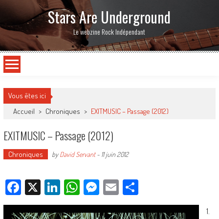
Stars Are Underground
Le webzine Rock Indépendant
Vous êtes ici
Accueil
>
Chroniques
>
EXITMUSIC – Passage (2012)
EXITMUSIC – Passage (2012)
Chroniques
by
David Servant
-
11 juin 2012
Facebook
X
LinkedIn
WhatsApp
Messenger
Email
Partager
1.