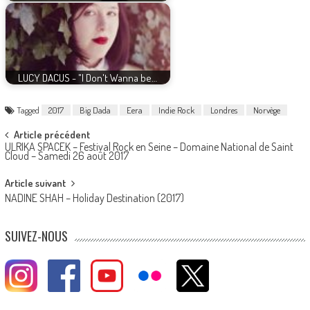
LUCY DACUS - "I Don't Wanna be…
Tagged
2017
Big Dada
Eera
Indie Rock
Londres
Norvège
Post
Article précédent
ULRIKA SPACEK – Festival Rock en Seine – Domaine National de Saint
navigation
Cloud – Samedi 26 août 2017
Article suivant
NADINE SHAH – Holiday Destination (2017)
SUIVEZ-NOUS