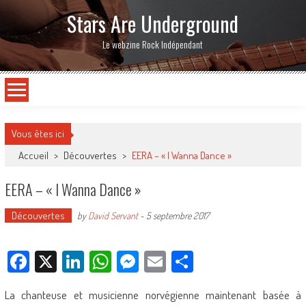
Stars Are Underground
Le webzine Rock Indépendant
Vous êtes ici
Accueil
>
Découvertes
>
EERA – « I Wanna Dance »
EERA – « I Wanna Dance »
Découvertes
by
David Servant
-
5 septembre 2017
Facebook
X
LinkedIn
WhatsApp
Messenger
Email
Partager
La chanteuse et musicienne norvégienne maintenant basée à