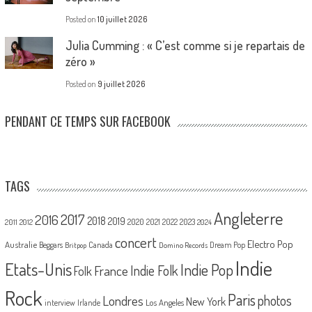
Posted on
10 juillet 2026
Julia Cumming : « C’est comme si je repartais de
zéro »
Posted on
9 juillet 2026
PENDANT CE TEMPS SUR FACEBOOK
TAGS
Angleterre
2017
2016
2018
2019
2020
2021
2022
2023
2011
2012
2024
concert
Electro Pop
Australie
Canada
Beggars
Dream Pop
Britpop
Domino Records
Indie
Etats-Unis
Indie Pop
France
Indie Folk
Folk
Rock
Paris
Londres
photos
New York
Los Angeles
interview
Irlande