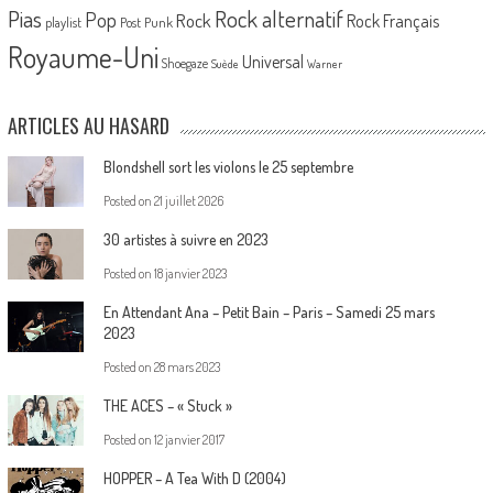
Pias
Rock alternatif
Pop
Rock
Rock Français
playlist
Post Punk
Royaume-Uni
Universal
Shoegaze
Suède
Warner
ARTICLES AU HASARD
Blondshell sort les violons le 25 septembre
Posted on
21 juillet 2026
30 artistes à suivre en 2023
Posted on
18 janvier 2023
En Attendant Ana – Petit Bain – Paris – Samedi 25 mars
2023
Posted on
28 mars 2023
THE ACES – « Stuck »
Posted on
12 janvier 2017
HOPPER – A Tea With D (2004)