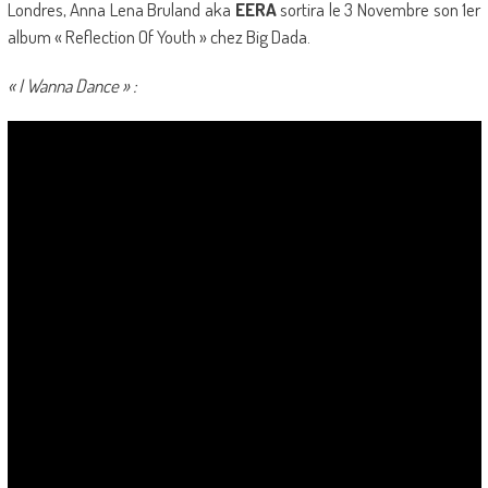
Londres, Anna Lena Bruland aka
EERA
sortira le 3 Novembre son 1er
album « Reflection Of Youth » chez Big Dada.
« I Wanna Dance » :