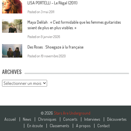
LISA PORTELLI – Le Régal (2011)
Posted on
3 mai 2011
Maya Delilah : « C’est formidable que les femmes guitaristes
soient de plus en plus visibles. »
Posted on
9 janvier 2026
Des Roses : Shoegaze à la française
Posted on
19 novembre 2020
ARCHIVES
Archives
© 2026
Stars Are Underground
Accueil
News
Chroniques
Concerts
Interviews
Découvertes
En écoute
Classements
A propos
Contact