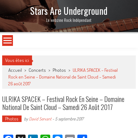
Stars Are Underground
Le webzine Rock Indépendant
Vous êtes ici
Accueil
>
Concerts
>
Photos
>
ULRIKA SPACEK – Festival
Rock en Seine – Domaine National de Saint Cloud – Samedi
26 août 2017
ULRIKA SPACEK – Festival Rock En Seine – Domaine
National De Saint Cloud – Samedi 26 Août 2017
Photos
by
David Servant
-
5 septembre 2017