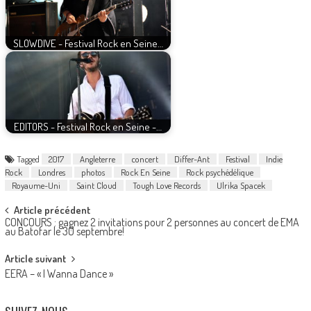
SLOWDIVE - Festival Rock en Seine…
EDITORS - Festival Rock en Seine -…
Tagged
2017
Angleterre
concert
Differ-Ant
Festival
Indie
Rock
Londres
photos
Rock En Seine
Rock psychédélique
Royaume-Uni
Saint Cloud
Tough Love Records
Ulrika Spacek
Post
Article précédent
CONCOURS : gagnez 2 invitations pour 2 personnes au concert de EMA
navigation
au Batofar le 30 septembre!
Article suivant
EERA – « I Wanna Dance »