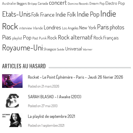
concert
Electro Pop
Australie
Canada
Beggars
Dream Pop
Britpop
Domino Records
Indie
Etats-Unis
Indie Pop
France
Indie Folk
Folk
Rock
Paris
Londres
photos
New York
Los Angeles
interview
Irlande
Pias
Rock alternatif
Pop
Rock
Rock Français
playlist
Post Punk
Royaume-Uni
Universal
Shoegaze
Suède
Warner
ARTICLES AU HASARD
Rocket – Le Point Éphémère – Paris – Jeudi 26 février 2026
Posted on
21 mars 2026
SARAH BLASKO – I Awake (2013)
Posted on
27 mai 2013
La playlist de septembre 2021
Posted on
1 septembre 2021