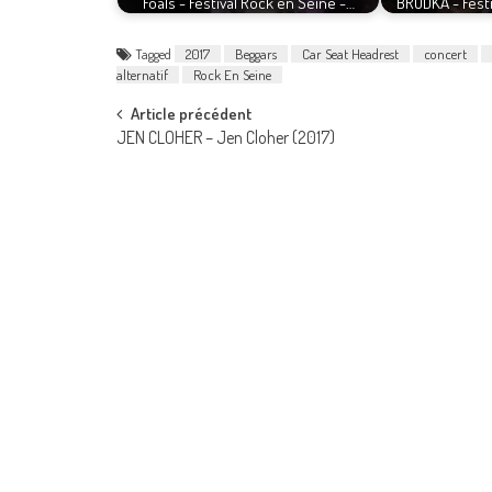
Foals - Festival Rock en Seine -…
BRODKA - Festi
Tagged
2017
Beggars
Car Seat Headrest
concert
alternatif
Rock En Seine
Post
Article précédent
JEN CLOHER – Jen Cloher (2017)
navigation