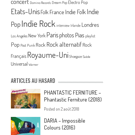
concert
Electro Pop
Dream Pop
Domino Records
Etats-Unis
Indie
France
Indie Folk
Folk
Indie Rock
Pop
Londres
interview
Irlande
Paris
Pias
photos
New York
Los Angeles
playlist
Rock alternatif
Pop
Rock
Rock
Post Punk
Royaume-Uni
Français
Shoegaze
Suède
Universal
Warner
ARTICLES AU HASARD
PHANTASTIC FERNITURE –
Phantastic Ferniture (2018)
Posted on
2 août 2018
DARIA – Impossible
Colours (2016)