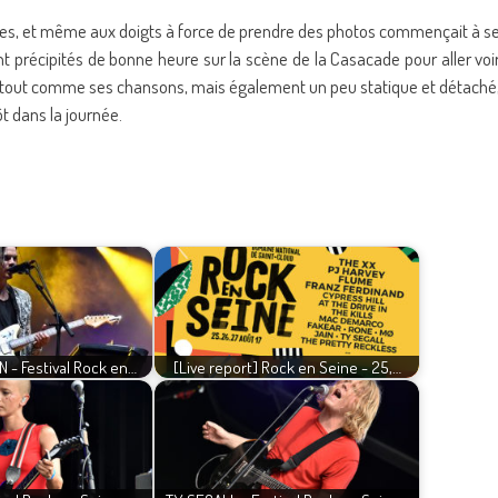
mbes, et même aux doigts à force de prendre des photos commençait à s
 précipités de bonne heure sur la scène de la Casacade pour aller voi
e tout comme ses chansons, mais également un peu statique et détaché
t dans la journée.
 - Festival Rock en…
[Live report] Rock en Seine - 25,…