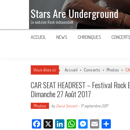
Stars Are Underground
Le webzine Rock Indépendant
ACCUEIL
NEWS
CHRONIQUES
CONCERT
Vous êtes ici
Accueil
>
Concerts
>
Photos
>
CA
CAR SEAT HEADREST – Festival Rock En
Dimanche 27 Août 2017
Photos
by
David Servant
-
17 septembre 2017
Facebook
X
LinkedIn
WhatsApp
Messenger
Email
Parta