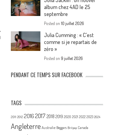
Julia Jacklin : un nouvel
album chez 4AD le 25
septembre
Posted on
10 juillet 2026
Julia Cumming : « C’est
)
comme si je repartais de
zéro »
Posted on
9 juillet 2026
PENDANT CE TEMPS SUR FACEBOOK
TAGS
2017
2016
2018
2019
2020
2021
2022
2023
2011
2012
2024
Angleterre
Australie
Canada
Beggars
Britpop