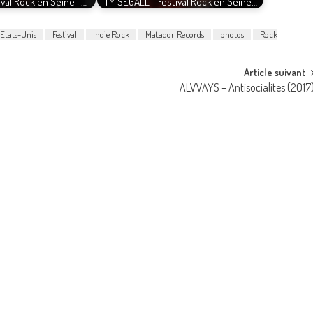
val Rock en Seine -…
TY SEGALL - Festival Rock en Seine…
Etats-Unis
Festival
Indie Rock
Matador Records
photos
Rock
Article suivant
ALVVAYS – Antisocialites (2017