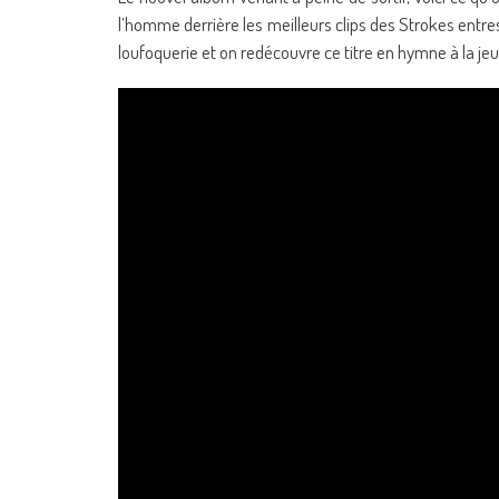
l’homme derrière les meilleurs clips des Strokes entres
loufoquerie et on redécouvre ce titre en hymne à la j