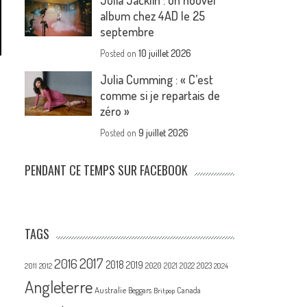
Julia Jacklin : un nouvel
album chez 4AD le 25
septembre
Posted on
10 juillet 2026
Julia Cumming : « C’est
comme si je repartais de
zéro »
Posted on
9 juillet 2026
PENDANT CE TEMPS SUR FACEBOOK
TAGS
2017
2016
2018
2019
2020
2021
2022
2023
2011
2012
2024
Angleterre
Australie
Canada
Beggars
Britpop