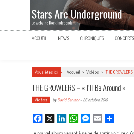
Stars Are Underground
Le webzine Rock Indépendant
ACCUEIL
NEWS
CHRONIQUES
CONCERT
Vous êtes ici
Accueil
>
Vidéos
>
THE GROWLERS – 
THE GROWLERS – « I’ll Be Around »
Vidéos
by
David Servant
-
26 octobre 2016
Facebook
X
LinkedIn
WhatsApp
Messenger
Email
Parta
Le nouvel album venant à peine de sortir, voici ce qu’