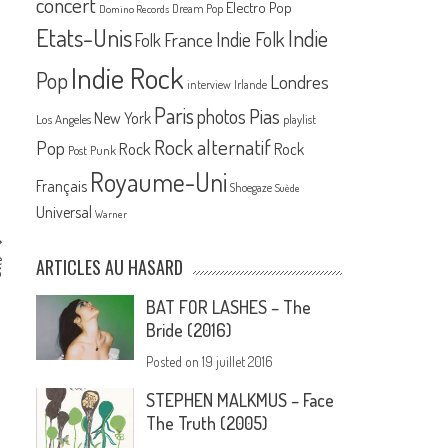
concert
Electro Pop
Dream Pop
Domino Records
Etats-Unis
Indie
France
Indie Folk
Folk
Indie Rock
Pop
Londres
interview
Irlande
Paris
Pias
photos
New York
Los Angeles
playlist
Rock alternatif
Pop
Rock
Rock
Post Punk
Royaume-Uni
Français
Shoegaze
Suède
Universal
Warner
e
ARTICLES AU HASARD
6
BAT FOR LASHES – The
Bride (2016)
Posted on
19 juillet 2016
STEPHEN MALKMUS – Face
The Truth (2005)