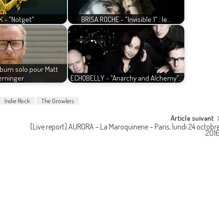
 - "Notget"
BRISA ROCHE - "Invisible 1" : le…
lbum solo pour Matt
erninger
ECHOBELLY - "Anarchy and Alchemy"…
Indie Rock
The Growlers
Article suivant
[Live report] AURORA – La Maroquinerie – Paris, lundi 24 octobr
201