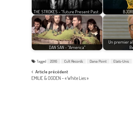
THE STROKES - "Future Present Past…
BJÖRK
Un premier a
DAN SAN - "America"
B
Tagged
2016
Cult Records
Dana Point
Etats-Unis
Post
Article précédent
EMILIE & OGDEN – « White Lies »
navigation