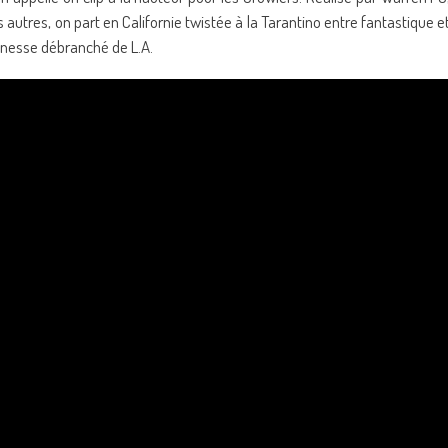
 autres, on part en Californie twistée à la Tarantino entre fantastique e
eunesse débranché de L.A.