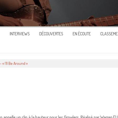
S
INTERVIEWS
DÉCOUVERTES
EN ÉCOUTE
CLASSEME
« I’ll Be Around »
ger
on appelle un clip à la hauteur pour les Growlers. Réalisé par Warren FU