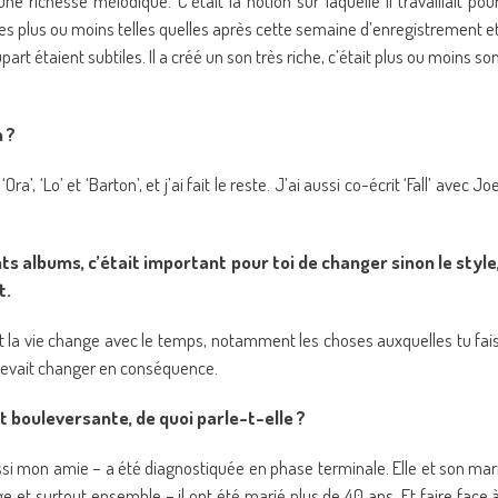
richesse mélodique. C’était la notion sur laquelle il travaillait pou
ées plus ou moins telles quelles après cette semaine d’enregistrement e
art étaient subtiles. Il a créé un son très riche, c’était plus ou moins so
 ?
’, ‘Lo’ et ‘Barton’, et j’ai fait le reste. J’ai aussi co-écrit ‘Fall’ avec Jo
ts albums, c’était important pour toi de changer sinon le style
t.
 Et la vie change avec le temps, notamment les choses auxquelles tu fai
 devait changer en conséquence.
t bouleversante, de quoi parle-t-elle ?
si mon amie – a été diagnostiquée en phase terminale. Elle et son mar
e et surtout ensemble – il ont été marié plus de 40 ans. Et faire face 