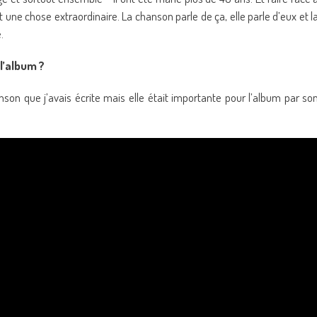
une chose extraordinaire. La chanson parle de ça, elle parle d’eux et l
.
l’album ?
son que j’avais écrite mais elle était importante pour l’album par so