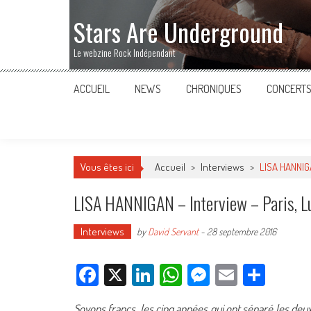
Stars Are Underground
Le webzine Rock Indépendant
ACCUEIL
NEWS
CHRONIQUES
CONCERT
Vous êtes ici
Accueil
>
Interviews
>
LISA HANNIGA
LISA HANNIGAN – Interview – Paris, L
Interviews
by
David Servant
-
28 septembre 2016
Facebook
X
LinkedIn
WhatsApp
Messenger
Email
Parta
Soyons francs, les cinq années qui ont séparé les de