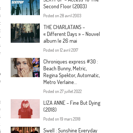
Second Floor (2003)
«
«
Posted on
28 avril 2003
t
THE CHARLATANS –
t
« Different Days » – Nouvel
r
album le 26 mai
s
Posted on
12 avril 2017
e
Chroniques express #30 :
Beach Bunny, Metric,
n
Regina Spektor, Automatic,
e
Metro Verlaine…
Posted on
27 juillet 2022
x
LIZA ANNE – Fine But Dying
e
(2018)
s
Posted on
19 mars 2018
.
Swell : Sunshine Everyday
i