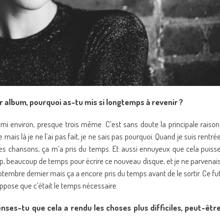
r album, pourquoi as-tu mis si longtemps à revenir ?
i environ, presque trois même. C’est sans doute la principale raison
is là je ne l’ai pas fait, je ne sais pas pourquoi. Quand je suis rentré
les chansons, ça m’a pris du temps. Et aussi ennuyeux que cela puiss
oup, beaucoup de temps pour écrire ce nouveau disque, et je ne parvenai
 septembre dernier mais ça a encore pris du temps avant de le sortir. Ce fu
uppose que c’était le temps nécessaire.
ses-tu que cela a rendu les choses plus difficiles, peut-êtr