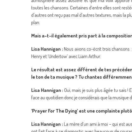
atmosphère assez austère et que ma voix apporte une 
toutes les chansons. Certaines d’entre elles sont rest
d’autres ont reçu pas mal d’autres textures, mais la plup
plan.
Mais a-t-il également pris part à la composition
Lisa Hannigan :
Nous avons co-écrit trois chansons : ‘Ora
Henry et ‘Undertow’ avec Liam Arthur.
Le résultat est assez différent de tes précéden
le ton de ta musique ? Tu chantes différemmen
Lisa Hannigan :
Oui, mais je suis plus âgée tu sais !
face au quotidien donc je considérais que la musique
‘Prayer For The Dying’ est une complainte plutô
Lisa Hannigan :
La mère d’un ami à moi – qui est aus
ont fait face à ce diagnostic avec beaucoup de courag