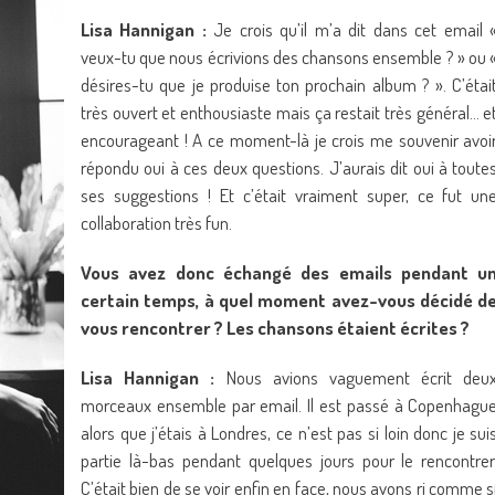
Lisa Hannigan :
Je crois qu’il m’a dit dans cet email 
veux-tu que nous écrivions des chansons ensemble ? » ou 
désires-tu que je produise ton prochain album ? ». C’étai
très ouvert et enthousiaste mais ça restait très général… e
encourageant ! A ce moment-là je crois me souvenir avoi
répondu oui à ces deux questions. J’aurais dit oui à toute
ses suggestions ! Et c’était vraiment super, ce fut un
collaboration très fun.
Vous avez donc échangé des emails pendant u
certain temps, à quel moment avez-vous décidé d
vous rencontrer ? Les chansons étaient écrites ?
Lisa Hannigan :
Nous avions vaguement écrit deu
morceaux ensemble par email. Il est passé à Copenhagu
alors que j’étais à Londres, ce n’est pas si loin donc je sui
partie là-bas pendant quelques jours pour le rencontrer
C’était bien de se voir enfin en face, nous avons ri comme s