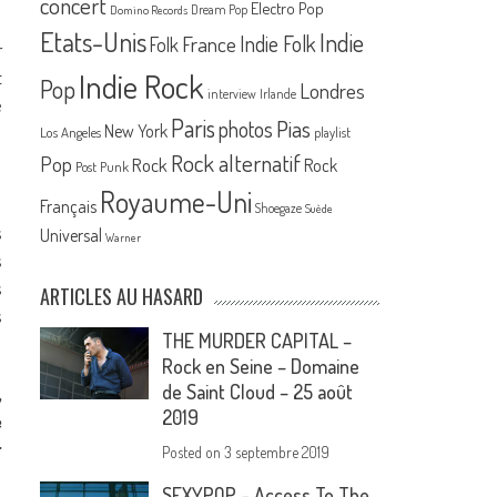
concert
Electro Pop
Dream Pop
Domino Records
Etats-Unis
Indie
France
Indie Folk
Folk
r
Indie Rock
t
Pop
Londres
interview
Irlande
e
Paris
Pias
photos
New York
Los Angeles
playlist
Rock alternatif
Pop
Rock
Rock
Post Punk
Royaume-Uni
Français
Shoegaze
Suède
s
Universal
Warner
s
s
ARTICLES AU HASARD
s
THE MURDER CAPITAL –
Rock en Seine – Domaine
de Saint Cloud – 25 août
,
2019
e
r
Posted on
3 septembre 2019
SEXYPOP – Access To The