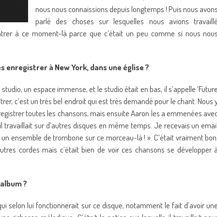
nous nous connaissions depuis longtemps ! Puis nous avon
parlé des choses sur lesquelles nous avions travaill
ontrer à ce moment-là parce que c’était un peu comme si nous nou
s enregistrer à New York, dans une église ?
 studio, un espace immense, et le studio était en bas, il s’appelle ‘Futur
er, c’est un très bel endroit qui est très demandé pour le chant. Nous 
egistrer toutes les chansons, mais ensuite Aaron les a emmenées ave
’il travaillait sur d’autres disques en même temps. Je recevais un emai
é un ensemble de trombone sur ce morceau-là ! ». C’était vraiment bon
’autres cordes mais c’était bien de voir ces chansons se développer 
t album ?
ui selon lui fonctionnerait sur ce disque, notamment le fait d’avoir un