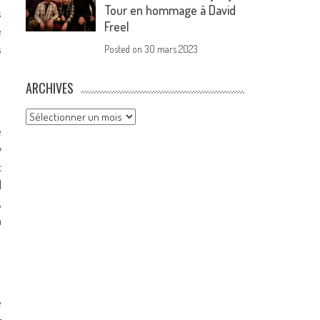
Tour en hommage à David
s
Freel
é
s
Posted on
30 mars 2023
ARCHIVES
Archives
e
y
c
l
,
à
e