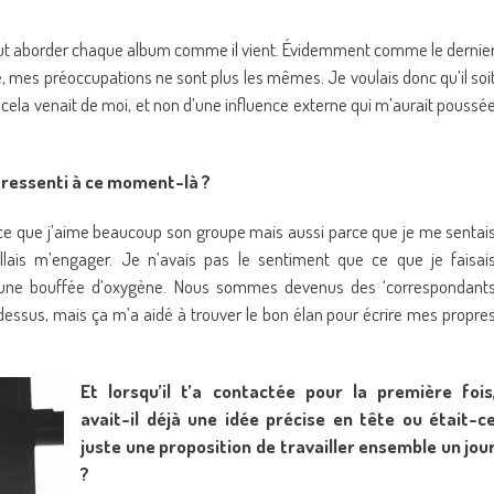
 faut aborder chaque album comme il vient. Évidemment comme le dernie
e, mes préoccupations ne sont plus les mêmes. Je voulais donc qu’il soi
t cela venait de moi, et non d’une influence externe qui m’aurait poussé
u ressenti à ce moment-là ?
rce que j’aime beaucoup son groupe mais aussi parce que je me sentai
’allais m’engager. Je n’avais pas le sentiment que ce que je faisai
ut une bouffée d’oxygène. Nous sommes devenus des ‘correspondant
 dessus, mais ça m’a aidé à trouver le bon élan pour écrire mes propre
Et lorsqu’il t’a contactée pour la première fois
avait-il déjà une idée précise en tête ou était-c
juste une proposition de travailler ensemble un jou
?