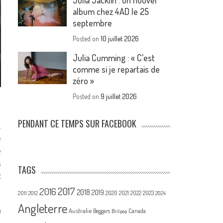
Julia Jacklin : un nouvel
album chez 4AD le 25
septembre
Posted on
10 juillet 2026
Julia Cumming : « C’est
comme si je repartais de
zéro »
Posted on
9 juillet 2026
PENDANT CE TEMPS SUR FACEBOOK
.
e
e
s
TAGS
t
2017
2016
2018
2019
2020
2021
2022
2023
2011
2012
2024
Angleterre
e
Australie
Canada
Beggars
Britpop