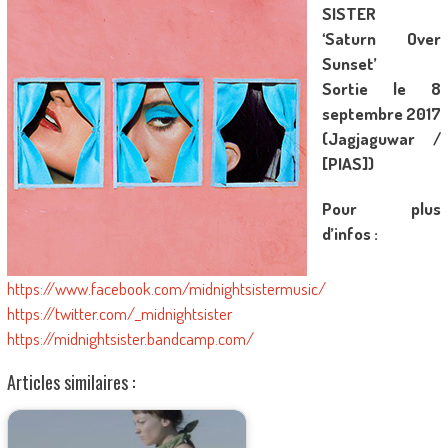
SISTER
‘Saturn Over
Sunset’
Sortie le 8
septembre 2017
(Jagjaguwar /
[PIAS])
Pour plus
d’infos :
https://www.facebook.com/midnightsistermusic/
https://twitter.com/_midnightsister
https://midnightsister.bandcamp.com/
Articles similaires :