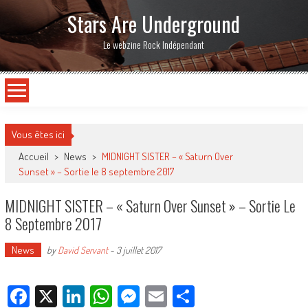
Stars Are Underground
Le webzine Rock Indépendant
Vous êtes ici
Accueil
>
News
>
MIDNIGHT SISTER – « Saturn Over
Sunset » – Sortie le 8 septembre 2017
MIDNIGHT SISTER – « Saturn Over Sunset » – Sortie Le
8 Septembre 2017
News
by
David Servant
-
3 juillet 2017
Facebook
X
LinkedIn
WhatsApp
Messenger
Email
Partager