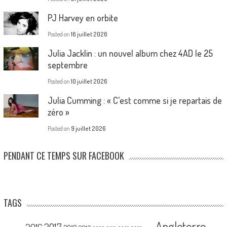
PJ Harvey en orbite
Posted on
16 juillet 2026
Julia Jacklin : un nouvel album chez 4AD le 25
septembre
Posted on
10 juillet 2026
Julia Cumming : « C’est comme si je repartais de
zéro »
Posted on
9 juillet 2026
PENDANT CE TEMPS SUR FACEBOOK
TAGS
Angleterre
2017