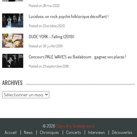
Posted on
28 mai 2022
Lucidvox, un rock psyché folklorique décoiffant !
Posted on
23 octobre 2020
DUDE YORK – Falling (2019)
Posted on
30 juillet 2019
Concours PALE WAVES au Badaboum : gagnez vos places !
Posted on
23 septembre 2018
ARCHIVES
Archives
© 2026
Stars Are Underground
Accueil
News
Chroniques
Concerts
Interviews
Découvertes