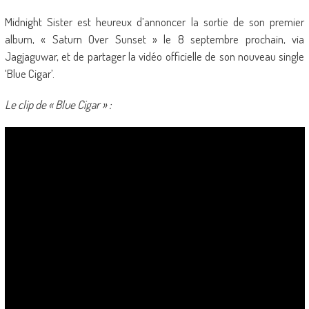
Midnight Sister est heureux d’annoncer la sortie de son premier
album, « Saturn Over Sunset » le 8 septembre prochain, via
Jagjaguwar, et de partager la vidéo officielle de son nouveau single
‘Blue Cigar’.
Le clip de « Blue Cigar » :