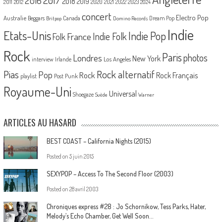
2016
2018
2019
2020
2021
2022
2023
2011
2012
2024
concert
Electro Pop
Australie
Canada
Beggars
Dream Pop
Britpop
Domino Records
Indie
Etats-Unis
Indie Pop
France
Indie Folk
Folk
Rock
Paris
Londres
photos
New York
Los Angeles
interview
Irlande
Pias
Rock alternatif
Pop
Rock
Rock Français
playlist
Post Punk
Royaume-Uni
Universal
Shoegaze
Suède
Warner
ARTICLES AU HASARD
BEST COAST – California Nights (2015)
Posted on
5 juin 2015
SEXYPOP – Access To The Second Floor (2003)
Posted on
28 avril 2003
Chroniques express #28 : Jo Schornikow, Tess Parks, Hater,
Melody’s Echo Chamber, Get Well Soon…