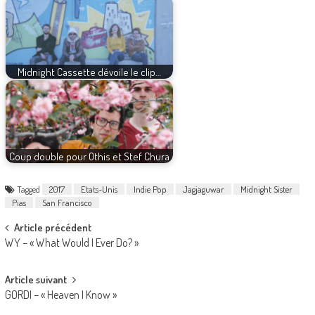
Midnight Cassette dévoile le clip…
Coup double pour Othis et Stef Chura
Tagged
2017
Etats-Unis
Indie Pop
Jagjaguwar
Midnight Sister
Pias
San Francisco
Post
Article précédent
WY – « What Would I Ever Do? »
navigation
Article suivant
GORDI – « Heaven I Know »