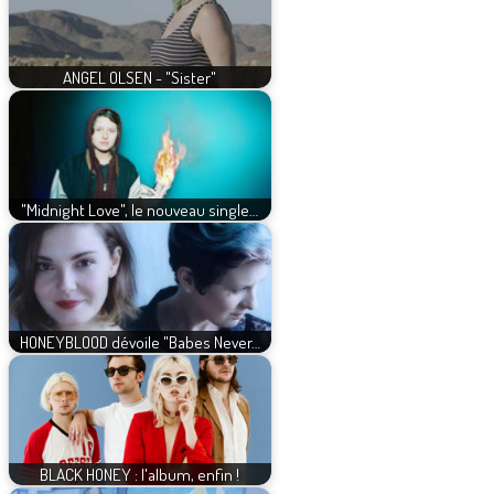
ANGEL OLSEN - "Sister"
"Midnight Love", le nouveau single…
HONEYBLOOD dévoile "Babes Never…
BLACK HONEY : l'album, enfin !