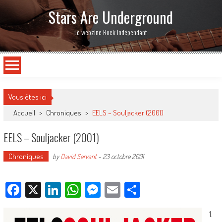
Stars Are Underground
Le webzine Rock Indépendant
Vous êtes ici
Accueil
>
Chroniques
>
EELS – Souljacker (2001)
EELS – Souljacker (2001)
Chroniques
by
David Servant
-
23 octobre 2001
Facebook
X
LinkedIn
WhatsApp
Messenger
Email
Partager
1.