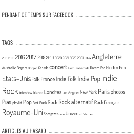
PENDANT CE TEMPS SUR FACEBOOK
TAGS
Angleterre
2017
2016
2018
2019
2020
2021
2022
2023
2011
2012
2024
concert
Electro Pop
Australie
Canada
Beggars
Dream Pop
Britpop
Domino Records
Indie
Etats-Unis
Indie Pop
France
Indie Folk
Folk
Rock
Paris
Londres
photos
New York
Los Angeles
interview
Irlande
Pias
Rock alternatif
Pop
Rock
Rock Français
playlist
Post Punk
Royaume-Uni
Universal
Shoegaze
Suède
Warner
ARTICLES AU HASARD