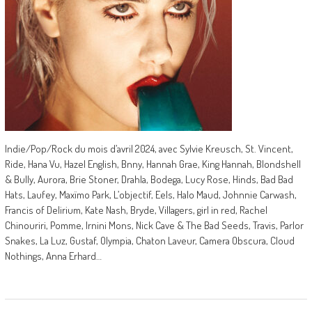
Indie/Pop/Rock du mois d’avril 2024, avec Sylvie Kreusch, St. Vincent,
Ride, Hana Vu, Hazel English, Bnny, Hannah Grae, King Hannah, Blondshell
& Bully, Aurora, Brie Stoner, Drahla, Bodega, Lucy Rose, Hinds, Bad Bad
Hats, Laufey, Maxïmo Park, L’objectif, Eels, Halo Maud, Johnnie Carwash,
Francis of Delirium, Kate Nash, Bryde, Villagers, girl in red, Rachel
Chinouriri, Pomme, Irnini Mons, Nick Cave & The Bad Seeds, Travis, Parlor
Snakes, La Luz, Gustaf, Olympia, Chaton Laveur, Camera Obscura, Cloud
Nothings, Anna Erhard…