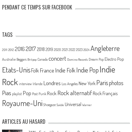
PENDANT CE TEMPS SUR FACEBOOK
TAGS
Angleterre
2017
2016
2018
2019
2020
2021
2022
2023
2011
2012
2024
concert
Electro Pop
Australie
Canada
Beggars
Dream Pop
Britpop
Domino Records
Indie
Etats-Unis
Indie Pop
France
Indie Folk
Folk
Rock
Paris
Londres
photos
New York
Los Angeles
interview
Irlande
Pias
Rock alternatif
Pop
Rock
Rock Français
playlist
Post Punk
Royaume-Uni
Universal
Shoegaze
Suède
Warner
ARTICLES AU HASARD