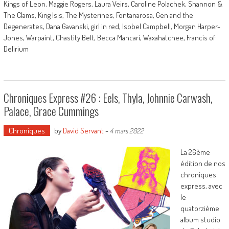
Kings of Leon, Maggie Rogers, Laura Veirs, Caroline Polachek, Shannon &
The Clams, King Isis, The Mysterines, Fontanarosa, Gen and the
Degenerates, Dana Gavanski, girl in red, Isobel Campbell, Morgan Harper-
Jones, Warpaint, Chastity Belt, Becca Mancari, Waxahatchee, Francis of
Delirium
Chroniques Express #26 : Eels, Thyla, Johnnie Carwash,
Palace, Grace Cummings
Chroniques
by
David Servant
-
4 mars 2022
La 26ème
édition de nos
chroniques
express, avec
le
quatorzième
album studio