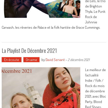
de Eels, le trio
de Brighton
Thyla, Le Punk
Rock de
Johnnie
Carwash, les rêveries de Palace et la Folk hantée de Grace Cummings.
La Playlist De Décembre 2021
En écoute
On aime
by
David Servant
-
2 décembre 2021
Le meilleur de
l’actualité
Indie / Folk /
Rock du mois
de décembre
2021, avec Bloc
Party, Blood
Red Shoes,