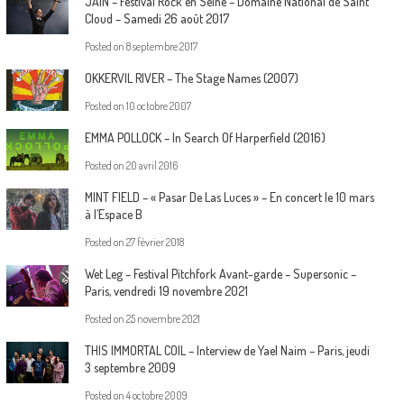
JAIN – Festival Rock en Seine – Domaine National de Saint
Cloud – Samedi 26 août 2017
Posted on
8 septembre 2017
OKKERVIL RIVER – The Stage Names (2007)
Posted on
10 octobre 2007
EMMA POLLOCK – In Search Of Harperfield (2016)
Posted on
20 avril 2016
MINT FIELD – « Pasar De Las Luces » – En concert le 10 mars
à l’Espace B
Posted on
27 février 2018
Wet Leg – Festival Pitchfork Avant-garde – Supersonic –
Paris, vendredi 19 novembre 2021
Posted on
25 novembre 2021
THIS IMMORTAL COIL – Interview de Yael Naim – Paris, jeudi
3 septembre 2009
Posted on
4 octobre 2009