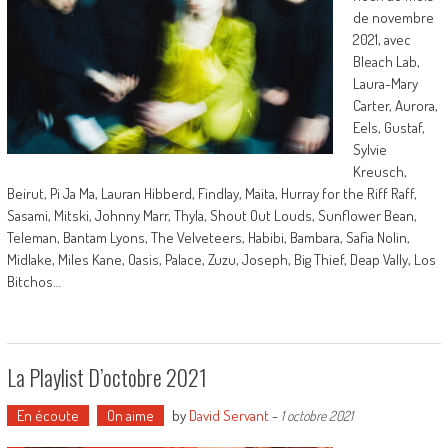
de novembre
2021, avec
Bleach Lab,
Laura-Mary
Carter, Aurora,
Eels, Gustaf,
Sylvie
Kreusch,
Beirut, Pi Ja Ma, Lauran Hibberd, Findlay, Maita, Hurray for the Riff Raff,
Sasami, Mitski, Johnny Marr, Thyla, Shout Out Louds, Sunflower Bean,
Teleman, Bantam Lyons, The Velveteers, Habibi, Bambara, Safia Nolin,
Midlake, Miles Kane, Oasis, Palace, Zuzu, Joseph, Big Thief, Deap Vally, Los
Bitchos…
La Playlist D’octobre 2021
En écoute
On aime
by
David Servant
-
1 octobre 2021