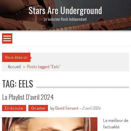
Stars Are Underground
Le webzine Rock Indépendant
Vous êtes ici
Accueil
>
Posts tagged "Eels"
TAG: EELS
La Playlist D’avril 2024
En écoute
On aime
by
David Servant
-
2 avril 2024
Le meilleur de
l’actualité