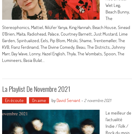
Wet Leg,
Beach Bunny,
The
Stereophonics, Mattiel, Nilüfer Yanya, King Hannah, Beach House, Sinead
O’Brien, Maita, Radiohead, Palace, Courtney Barnett, Just Mustard, Lime
Garden, Spiritualized, Eels, Pip Blom, Mitski, Shame, Trentemøller, The
KVB, Franz Ferdinand, The Divine Comedy, Beau, The Districts, Johnny
Marr, Day Wave, Lonny, Hazel English, Thyla, The Wombats, Spoon, The
Lumineers, Basia Bulat…
La Playlist De Novembre 2021
En écoute
On aime
by
David Servant
-
2 novembre 2021
Le meilleur de
l’actualité
Indie / Folk /
Rock du mois