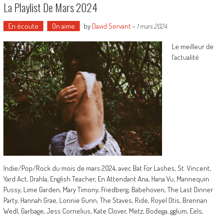
La Playlist De Mars 2024
En écoute
On aime
by
David Servant
-
1 mars 2024
Le meilleur de
l’actualité
Indie/Pop/Rock du mois de mars 2024, avec Bat For Lashes, St. Vincent,
Yard Act, Drahla, English Teacher, En Attendant Ana, Hana Vu, Mannequin
Pussy, Lime Garden, Mary Timony, Friedberg, Babehoven, The Last Dinner
Party, Hannah Grae, Lonnie Gunn, The Staves, Ride, Royel Otis, Brennan
Wedl, Garbage, Jess Cornelius, Kate Clover, Metz, Bodega, gglum, Eels,