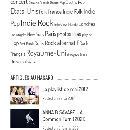
concert
Electro Pop
Dream Pop
Domino Records
Etats-Unis
Indie
France
Indie Folk
Folk
Indie Rock
Pop
Londres
interview
Irlande
Paris
Pias
photos
New York
Los Angeles
playlist
Rock alternatif
Pop
Rock
Rock
Post Punk
Royaume-Uni
Français
Shoegaze
Suède
Universal
Warner
ARTICLES AU HASARD
La playlist de mai 2017
Posted on
2 mai 2017
ANNA B SAVAGE – A
Common Turn (2021)
Posted on
3 février 2021