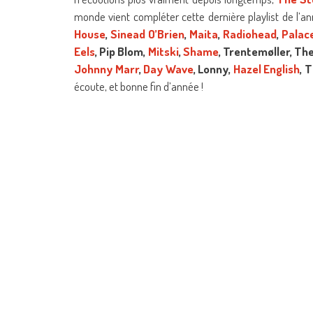
monde vient compléter cette dernière playlist de l’a
House
,
Sinead O’Brien
,
Maita
,
Radiohead
,
Palac
Eels
, Pip Blom,
Mitski
,
Shame
, Trentemøller, Th
Johnny Marr
,
Day Wave
, Lonny,
Hazel English
, 
écoute, et bonne fin d’année !