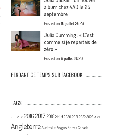
Julia Jacklin : un nouvel
album chez 4AD le 25
h
septembre
,
,
Posted on
10 juillet 2026
e
Julia Cumming : « C’est
comme si je repartais de
zéro »
Posted on
9 juillet 2026
PENDANT CE TEMPS SUR FACEBOOK
TAGS
2017
2016
2018
2019
2020
2021
2022
2023
2011
2012
2024
Angleterre
Australie
Canada
Beggars
Britpop