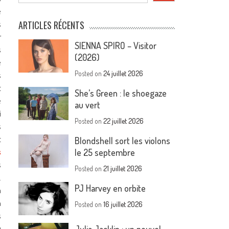
e
s
ARTICLES RÉCENTS
r
SIENNA SPIRO – Visitor
s
(2026)
e
Posted on
24 juillet 2026
s
t
She’s Green : le shoegaze
e
au vert
i
Posted on
22 juillet 2026
s
t
Blondshell sort les violons
s
le 25 septembre
s
Posted on
21 juillet 2026
.
PJ Harvey en orbite
à
n
Posted on
16 juillet 2026
s
u