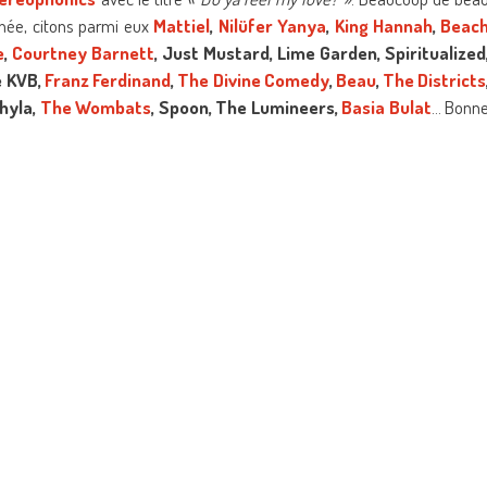
nnée, citons parmi eux
Mattiel
,
Nilüfer Yanya
,
King Hannah
,
Beac
e
,
Courtney Barnett
, Just Mustard, Lime Garden, Spiritualized
e KVB,
Franz Ferdinand
,
The Divine Comedy
,
Beau
,
The Districts
Thyla,
The Wombats
, Spoon, The Lumineers,
Basia Bulat
… Bonn