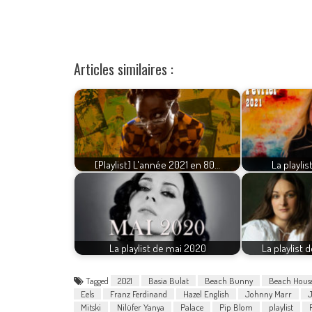
Articles similaires :
[Playlist] L'année 2021 en 80…
La playlis
La playlist de mai 2020
La playlist
Tagged
2021
Basia Bulat
Beach Bunny
Beach Hous
Eels
Franz Ferdinand
Hazel English
Johnny Marr
J
Mitski
Nilüfer Yanya
Palace
Pip Blom
playlist