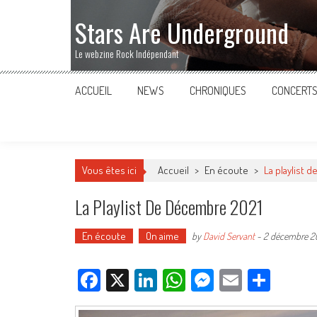
Stars Are Underground
Le webzine Rock Indépendant
ACCUEIL
NEWS
CHRONIQUES
CONCERT
Vous êtes ici
Accueil
>
En écoute
>
La playlist 
La Playlist De Décembre 2021
En écoute
On aime
by
David Servant
-
2 décembre 2
Facebook
X
LinkedIn
WhatsApp
Messenger
Email
Parta