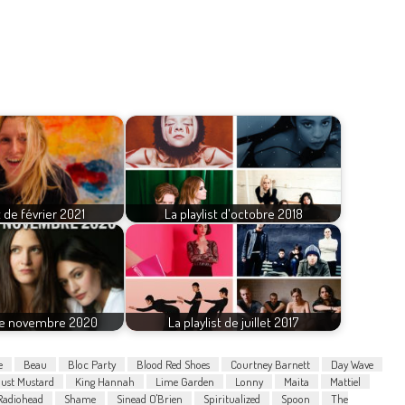
t de février 2021
La playlist d'octobre 2018
 de novembre 2020
La playlist de juillet 2017
e
Beau
Bloc Party
Blood Red Shoes
Courtney Barnett
Day Wave
ust Mustard
King Hannah
Lime Garden
Lonny
Maita
Mattiel
Radiohead
Shame
Sinead O'Brien
Spiritualized
Spoon
The