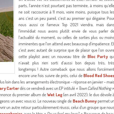
parts, l’année n’est pourtant pas terminée, à moins qu’ell
ne soit raccourcie à 11 mois, voire moins, puisque tous le
ans c’est un peu pareil, c’est au premier qui dégaine. Pou
nous aussi ce fameux Top 2021 viendra, mais dan
l’immédiat nous avons plutôt envie de vous parler d
l’actualité du moment, ou celles de sorties plus ou moin
imminentes que l’on attend avec beaucoup d’impatience. E
c’est avec autant de surprise que de plaisir que l’on ouvr
cette playlist avec un nouveau titre de
Bloc Party
qu
n’avait plus rien sorti d’aussi bon depuis très, trè
longtemps ! Autre comeback que nous allons forcémen
encore une fois suivre de près, celui de
Blood Red Shoe
lus loin dans les arrangements électronique – réponse en janvier – mai
ary Carter
dès ce vendredi avec un EP intitulé
« Town Called Nothing »
’annonce du premier album de
Wet Leg
(en avril 2022); le duo dévoile 
ageons un avec vous ici. Le nouveau single de
Beach Bunny
permet u
r un autre retour particulièrement réussi, celui d’un groupe que nou
ereophonics
avec le titre
« Do ya feel my love? »
. Beaucoup de bea