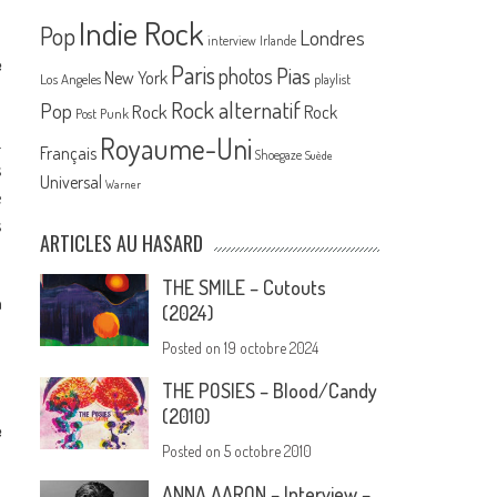
Indie Rock
Pop
Londres
interview
Irlande
e
Paris
Pias
photos
New York
Los Angeles
playlist
Rock alternatif
Pop
Rock
Rock
Post Punk
.
Royaume-Uni
Français
Shoegaze
Suède
s
Universal
Warner
e
s
ARTICLES AU HASARD
THE SMILE – Cutouts
à
(2024)
Posted on
19 octobre 2024
THE POSIES – Blood/Candy
(2010)
e
Posted on
5 octobre 2010
ANNA AARON – Interview –