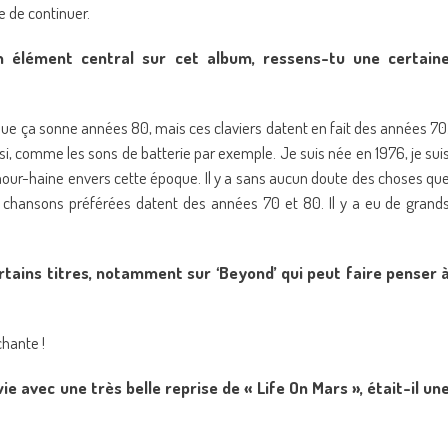
e de continuer.
n élément central sur cet album, ressens-tu une certain
ue ça sonne années 80, mais ces claviers datent en fait des années 70
si, comme les sons de batterie par exemple. Je suis née en 1976, je sui
mour-haine envers cette époque. Il y a sans aucun doute des choses qu
s chansons préférées datent des années 70 et 80. Il y a eu de grand
rtains titres, notamment sur ‘Beyond’ qui peut faire penser 
chante !
vec une très belle reprise de « Life On Mars », était-il un