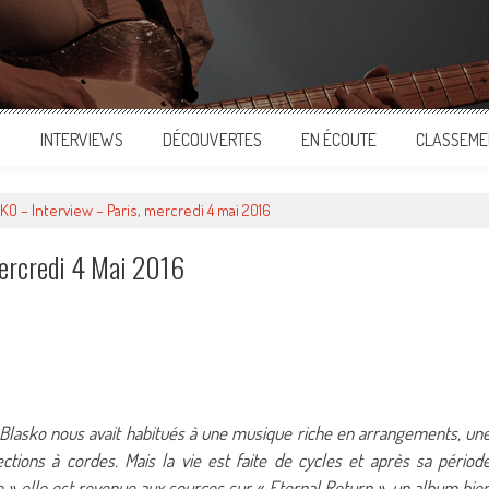
S
INTERVIEWS
DÉCOUVERTES
EN ÉCOUTE
CLASSEME
 – Interview – Paris, mercredi 4 mai 2016
ercredi 4 Mai 2016
ger
h Blasko nous avait habitués à une musique riche en arrangements, un
ections à cordes. Mais la vie est faite de cycles et après sa périod
» elle est revenue aux sources sur « Eternal Return », un album bie