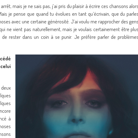
rêt, mais je ne sais pas, j’ai pris du plaisir à écrire ces chansons alor
 Mais je pense que quand tu évolues en tant qu’écrivain, que du parle
 choses avec une certaine générosité. J’ai voulu me rapprocher des gen
qui ne vient pas naturellement, mais je voulais certainement être plu
e de rester dans un coin à se punir. Je préfère parler de problème
cédé
celui
s deux
lques
lques
encore
encé à
choses
ansons