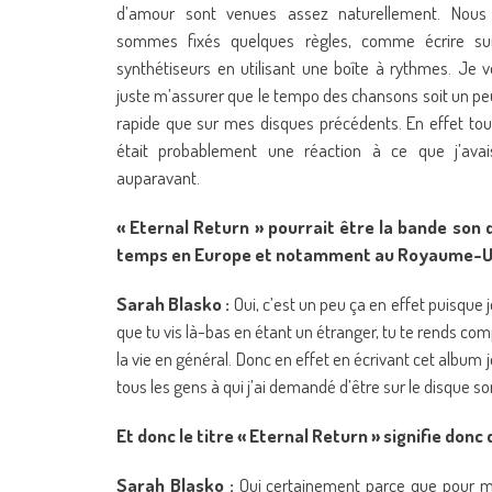
d’amour sont venues assez naturellement. Nous
sommes fixés quelques règles, comme écrire su
synthétiseurs en utilisant une boîte à rythmes. Je v
juste m’assurer que le tempo des chansons soit un pe
rapide que sur mes disques précédents. En effet tou
était probablement une réaction à ce que j’avais
auparavant.
« Eternal Return » pourrait être la bande son d
temps en Europe et notamment au Royaume-U
Sarah Blasko :
Oui, c’est un peu ça en effet puisque 
que tu vis là-bas en étant un étranger, tu te rends c
la vie en général. Donc en effet en écrivant cet album 
tous les gens à qui j’ai demandé d’être sur le disque s
Et donc le titre « Eternal Return » signifie donc
Sarah Blasko :
Oui certainement parce que pour m