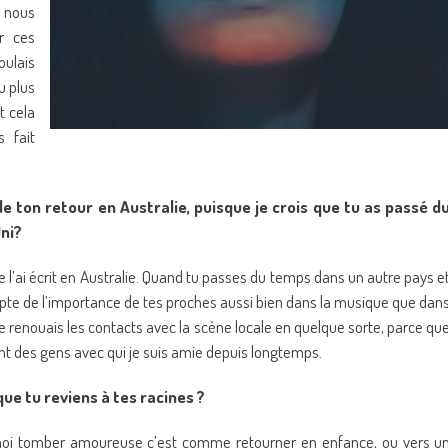
 nous
r ces
oulais
u plus
t cela
 fait
e ton retour en Australie, puisque je crois que tu as passé d
ni?
je l’ai écrit en Australie. Quand tu passes du temps dans un autre pays e
ompte de l’importance de tes proches aussi bien dans la musique que dan
je renouais les contacts avec la scène locale en quelque sorte, parce qu
ont des gens avec qui je suis amie depuis longtemps.
 que tu reviens à tes racines ?
oi tomber amoureuse c’est comme retourner en enfance, ou vers u