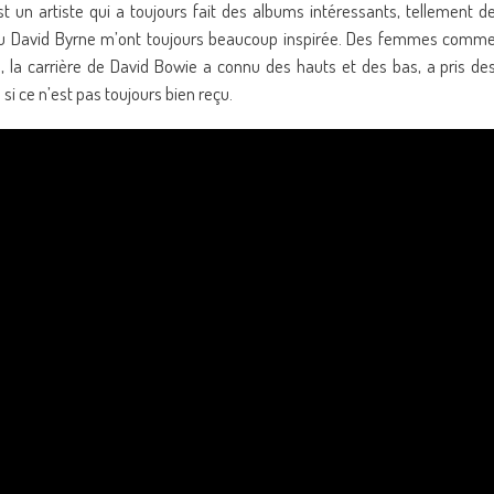
st un artiste qui a toujours fait des albums intéressants, tellement d
 ou David Byrne m’ont toujours beaucoup inspirée. Des femmes comm
n, la carrière de David Bowie a connu des hauts et des bas, a pris de
i ce n’est pas toujours bien reçu.