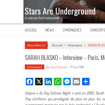
Stars Are Underground
Le webzine Rock Indépendant
ACCUEIL
NEWS
CHRONIQUES
CONCERT
Vous êtes ici
Accueil
>
Interviews
>
SARAH BLASKO
SARAH BLASKO – Interview – Paris, M
Interviews
by
David Servant
-
17 mai 2016
Facebook
X
LinkedIn
WhatsApp
Messenger
Email
Parta
Depuis « As Day Follows Night » sorti en 2010, Sara
Pop d’orfèvre qui privilégiait de plus en plus les s
européenne marquée par le très orchestré « I Awake 