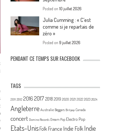
Posted on
10 juillet 2026
Julia Cumming : « C’est
comme si je repartais de
zéro »
Posted on
9 juillet 2026
PENDANT CE TEMPS SUR FACEBOOK
t
t
TAGS
e
2017
2016
s
2018
2019
2020
2021
2022
2023
2011
2012
2024
t
Angleterre
Australie
Canada
Beggars
Britpop
a
concert
Electro Pop
e
Dream Pop
Domino Records
Etats-Unis
Indie
à
France
Indie Folk
Folk