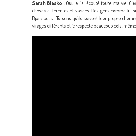
Sarah Blasko :
Oui, je l’ai écouté toute ma vie. C’e
choses différentes et variées. Des gens comme lui
Björk aussi. Tu sens qu’ils suivent leur propre chemi
virages différents et je respecte beaucoup cela, même s