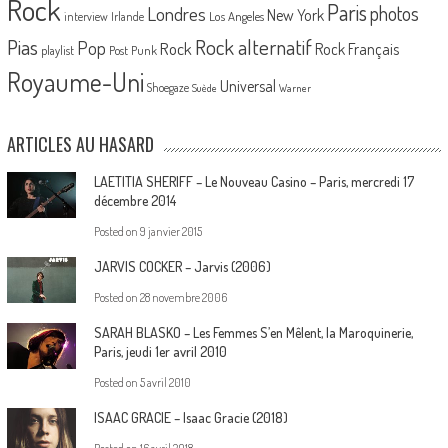
Rock
Paris
Londres
photos
New York
Los Angeles
interview
Irlande
Pias
Rock alternatif
Pop
Rock
Rock Français
playlist
Post Punk
Royaume-Uni
Universal
Shoegaze
Suède
Warner
ARTICLES AU HASARD
LAETITIA SHERIFF – Le Nouveau Casino – Paris, mercredi 17
décembre 2014
Posted on
9 janvier 2015
JARVIS COCKER – Jarvis (2006)
Posted on
28 novembre 2006
SARAH BLASKO – Les Femmes S’en Mêlent, la Maroquinerie,
Paris, jeudi 1er avril 2010
Posted on
5 avril 2010
ISAAC GRACIE – Isaac Gracie (2018)