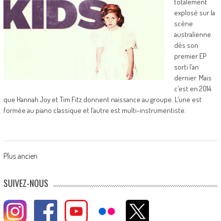
totalement
explosé sur la
scène
australienne
dès son
premier EP
sorti l’an
dernier. Mais
c’est en 2014
que Hannah Joy et Tim Fitz donnent naissance au groupe. L’une est
formée au piano classique et l’autre est multi-instrumentiste.
Posts
Plus ancien
navigation
SUIVEZ-NOUS