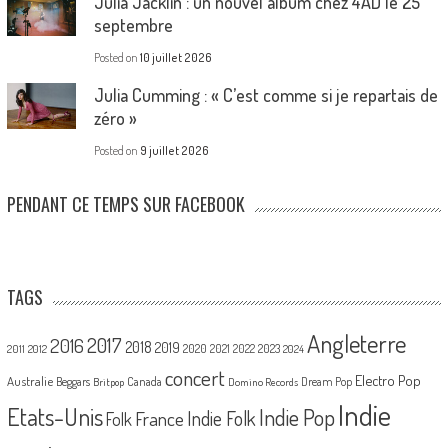
Julia Jacklin : un nouvel album chez 4AD le 25
septembre
Posted on
10 juillet 2026
Julia Cumming : « C’est comme si je repartais de
zéro »
Posted on
9 juillet 2026
PENDANT CE TEMPS SUR FACEBOOK
TAGS
Angleterre
2017
2016
2018
2019
2020
2021
2022
2023
2011
2012
2024
concert
Electro Pop
Australie
Canada
Beggars
Dream Pop
Britpop
Domino Records
Indie
Etats-Unis
Indie Pop
France
Indie Folk
Folk