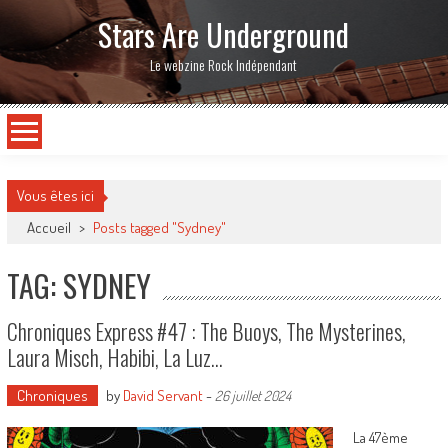
Stars Are Underground
Le webzine Rock Indépendant
Vous êtes ici
Accueil
>
Posts tagged "Sydney"
TAG: SYDNEY
Chroniques Express #47 : The Buoys, The Mysterines,
Laura Misch, Habibi, La Luz…
Chroniques
by
David Servant
-
26 juillet 2024
La 47ème