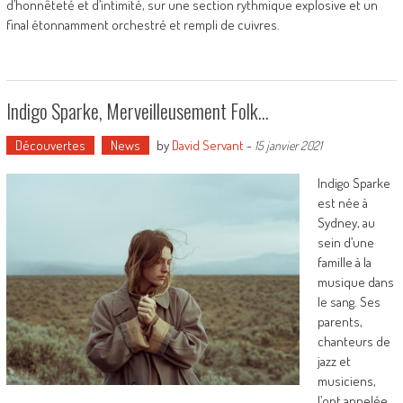
d’honnêteté et d’intimité, sur une section rythmique explosive et un
final étonnamment orchestré et rempli de cuivres.
Indigo Sparke, Merveilleusement Folk…
Découvertes
News
by
David Servant
-
15 janvier 2021
Indigo Sparke
est née à
Sydney, au
sein d’une
famille à la
musique dans
le sang. Ses
parents,
chanteurs de
jazz et
musiciens,
l’ont appelée