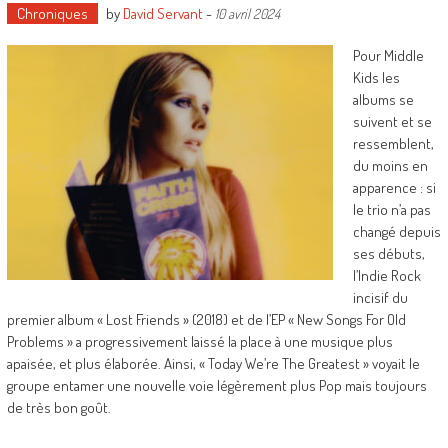
Chroniques
by
David Servant
-
10 avril 2024
Pour Middle
Kids les
albums se
suivent et se
ressemblent,
du moins en
apparence : si
le trio n’a pas
changé depuis
ses débuts,
l’Indie Rock
incisif du
premier album « Lost Friends » (2018) et de l’EP « New Songs For Old
Problems » a progressivement laissé la place à une musique plus
apaisée, et plus élaborée. Ainsi, « Today We’re The Greatest » voyait le
groupe entamer une nouvelle voie légèrement plus Pop mais toujours
de très bon goût.