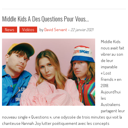
Middle Kids A Des Questions Pour Vous…
News
Vidéos
by
David Servant
-
22 janvier 2021
Middle Kids
nous avait fait
vibrer au son
de leur
imparable
« Lost
Friends » en
2018.
Aujourd’hui
les
Australiens
partagent leur
nouveau single « Questions », une odyssée de trois minutes qui voit la
chanteuse Hannah Joy lutter poétiquement avec les concepts