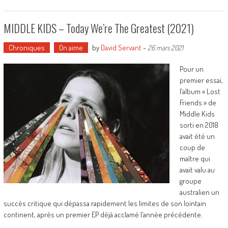
MIDDLE KIDS – Today We’re The Greatest (2021)
Chroniques
On aime
by
David Servant
-
26 mars 2021
Pour un
premier essai,
l’album « Lost
Friends » de
Middle Kids
sorti en 2018
avait été un
coup de
maître qui
avait valu au
groupe
australien un
succès critique qui dépassa rapidement les limites de son lointain
continent, après un premier EP déjà acclamé l’année précédente.