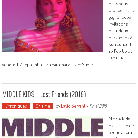
nous vous
proposons de
gagner deux
invitations
pour deux
personnes à
son concert
au Pop Up du
Label le
vendredi 7 septembre ! En partenariat avec Super!
MIDDLE KIDS – Lost Friends (2018)
Chroniques
On aime
by
David Servant
-
11 mai 2018
Middle Kids
est un trio de
Sydney qui a