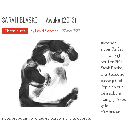
SARAH BLASKO – I Awake (2013)
Chroniques
by
David Servant
-
27 mai 2013
Avec son
album ‘As Day
Follows Night’
sorti en 2010,
Sarah Blasko,
chanteuse au
passé plutôt
Pop bien que
déjà subtile,
avait gagné ses
gallons
d’artiste en
nous proposant une œuvre personnelle et épurée.