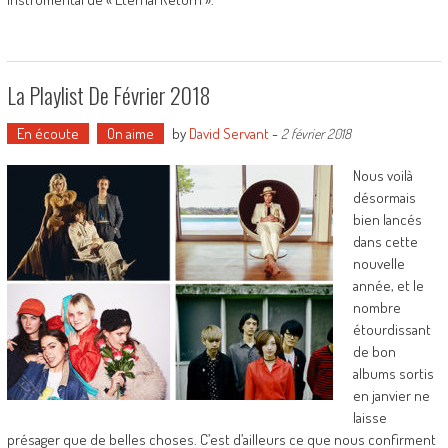
La Playlist De Février 2018
En écoute
On aime
by
David Servant
-
2 février 2018
Nous voilà
désormais
bien lancés
dans cette
nouvelle
année, et le
nombre
étourdissant
de bon
albums sortis
en janvier ne
laisse
présager que de belles choses. C’est d’ailleurs ce que nous confirment