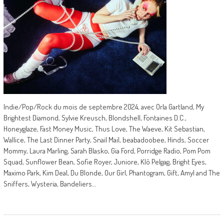
Indie/Pop/Rock du mois de septembre 2024, avec Orla Gartland, My
Brightest Diamond, Sylvie Kreusch, Blondshell, Fontaines D.C.,
Honeyglaze, Fast Money Music, Thus Love, The Waeve, Kit Sebastian,
Wallice, The Last Dinner Party, Snail Mail, beabadoobee, Hinds, Soccer
Mommy, Laura Marling, Sarah Blasko, Gia Ford, Porridge Radio, Pom Pom
Squad, Sunflower Bean, Sofie Royer, Juniore, Klô Pelgag, Bright Eyes,
Maxïmo Park, Kim Deal, Du Blonde, Our Girl, Phantogram, Gift, Amyl and The
Sniffers, Wysteria, Bandeliers…