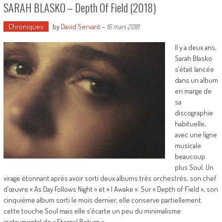
SARAH BLASKO – Depth Of Field (2018)
Chroniques
by
David Servant
-
16 mars 2018
Il y a deux ans,
Sarah Blasko
s’était lancée
dans un album
en marge de
sa
discographie
habituelle,
avec une ligne
musicale
beaucoup
plus Soul. Un
virage étonnant après avoir sorti deux albums très orchestrés, son chef
d’œuvre « As Day Follows Night » et « I Awake ». Sur « Depth of Field », son
cinquième album sorti le mois dernier, elle conserve partiellement
cette touche Soul mais elle s’écarte un peu du minimalisme
instrumental de « Eternal Return ».