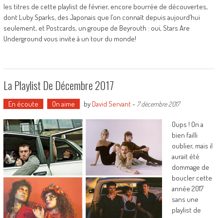
les titres de cette playlist de février, encore bourrée de découvertes,
dont Luby Sparks, des Japonais que l’on connaît depuis aujourd’hui
seulement, et Postcards, un groupe de Beyrouth : oui, Stars Are
Underground vous invite à un tour du monde!
La Playlist De Décembre 2017
En écoute
On aime
by
David Servant
-
7 décembre 2017
Oups ! On a
bien failli
oublier, mais il
aurait été
dommage de
boucler cette
année 2017
sans une
playlist de