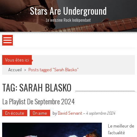
Stars Are Underground
Le webzine Rock Indépendant
Vous êtes ici
Accueil
>
Posts tagged "Sarah Blasko"
TAG: SARAH BLASKO
La Playlist De Septembre 2024
En écoute
On aime
by
David Servant
-
4 septembre 2024
Le meilleur de
l’actualité