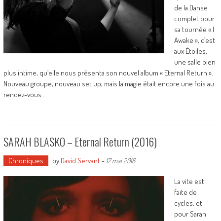
de la Danse
complet pour
sa tournée « I
Awake », c’est
aux Étoiles,
une salle bien
plus intime, qu’elle nous présenta son nouvel album « Eternal Return ».
Nouveau groupe, nouveau set up, mais la magie était encore une fois au
rendez-vous…
SARAH BLASKO – Eternal Return (2016)
Chroniques
by
David Servant
-
17 mai 2016
La vite est
faite de
cycles, et
pour Sarah