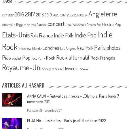
TAGS
Angleterre
2017
2016
2018
2019
2020
2021
2022
2023
2011
2012
2024
concert
Electro Pop
Australie
Canada
Beggars
Dream Pop
Britpop
Domino Records
Indie
Etats-Unis
Indie Pop
France
Indie Folk
Folk
Rock
Paris
Londres
photos
New York
Los Angeles
interview
Irlande
Pias
Rock alternatif
Pop
Rock
Rock Français
playlist
Post Punk
Royaume-Uni
Universal
Shoegaze
Suède
Warner
ARTICLES AU HASARD
ANNA CALVI – Festival des Inrocks – L’Olympia, Paris, lundi 7
novembre 2011
Posted on
9 novembre 2011
PI JA MA – Les Etoiles – Paris, jeudi 6 octobre 2022