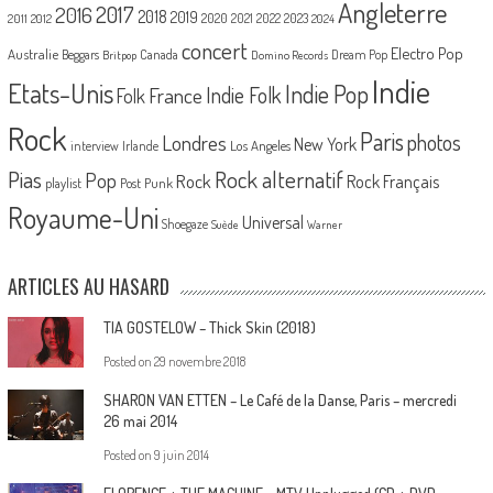
Angleterre
2017
2016
2018
2019
2020
2021
2022
2023
2011
2012
2024
concert
Electro Pop
Australie
Canada
Beggars
Dream Pop
Britpop
Domino Records
Indie
Etats-Unis
Indie Pop
France
Indie Folk
Folk
Rock
Paris
Londres
photos
New York
Los Angeles
interview
Irlande
Pias
Rock alternatif
Pop
Rock
Rock Français
playlist
Post Punk
Royaume-Uni
Universal
Shoegaze
Suède
Warner
ARTICLES AU HASARD
TIA GOSTELOW – Thick Skin (2018)
Posted on
29 novembre 2018
SHARON VAN ETTEN – Le Café de la Danse, Paris – mercredi
26 mai 2014
Posted on
9 juin 2014