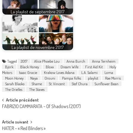
La playlist de septembre 2017
La playlist de novembre 2017
Tagged
2017
Alice Phoebe Lou
Anna Burch
Anna Ternheim
Björk
Black Honey
Bloxx
Dream Wife
First Aid Kit
Holy
Motors
Isaac Gracie
Krakow Loves Adana
L.A. Salami
Loma
Moon Honey
Naya
Orouni
Pampa Folks
playlist
Rae Morris
Sarah Blasko
Shame
St. Vincent
Stef Chura
Sunflower Bean
The Orielles
The Staves
Post
Article précédent
FABRIZIO CAMMARATA – Of Shadows (2017)
navigation
Article suivant
HATER – « Red Blinders »