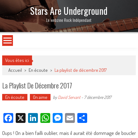
Stars Are Underground
Le webzine Rock Indépendant
Vous êtes ici
Accueil
>
En écoute
>
La playlist de décembre 2017
La Playlist De Décembre 2017
En écoute
On aime
by
David Servant
-
7 décembre 2017
Facebook
X
LinkedIn
WhatsApp
Messenger
Email
Partager
Oups ! On a bien failli oublier, mais il aurait été dommage de boucler