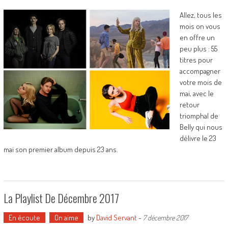
Allez, tous les
mois on vous
en offre un
peu plus : 55
titres pour
accompagner
votre mois de
mai, avec le
retour
triomphal de
Belly qui nous
délivre le 23
mai son premier album depuis 23 ans.
La Playlist De Décembre 2017
En écoute
On aime
by
David Servant
-
7 décembre 2017