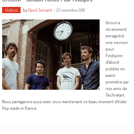
Vidéos
by
David Servant
-
25 novembre 2016
Orouni a
récemment
enregistré
une session
pour
Findspire
d’abord
publiée en
avant-
première par
nos amis de
Technikart.
Nous partageons aussi avec vous maintenant ce beau moment d’Indie
Pop made in France.