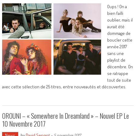
Oups ! On a
bien failli
oublier, mais il
aurait été
dommage de
boucler cette
année 2017
sans une
playlist de
décembre. On
se ratrappe
tout de suite
avec cette sélection de 25 titres, entre nouveautés et découvertes.
OROUNI – « Somewhere In Dreamland » – Nouvel EP Le
10 Novembre 2017
News
by
David Servant
-
5 novembre 2017