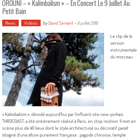
OROUNI – « Kalimbalism » – En Concert Le 9 Juillet Au
Petit Bain
News
Vidéos
by
David Servant
-
6 juillet 2016
Le clip de la
version
instrumentale
du morceau
« Kalimbalism », dévoilé aujourd’hui par l’influent site new-yorkais
THRDCOAST, a été entièrement réalisé à Paris, en stop-motion. Il met en
scène plus de 40 lieux dont le style architectural ou décoratif paraît
éloigné d’une allure purement française : pagode chinoise, temple