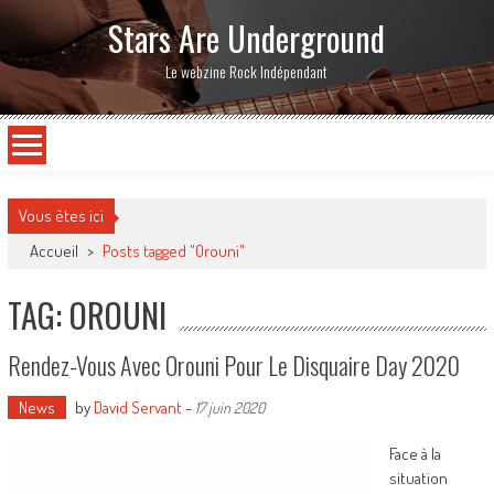
Stars Are Underground
Le webzine Rock Indépendant
Vous êtes ici
Accueil
>
Posts tagged "Orouni"
TAG: OROUNI
Rendez-Vous Avec Orouni Pour Le Disquaire Day 2020
News
by
David Servant
-
17 juin 2020
Face à la
situation