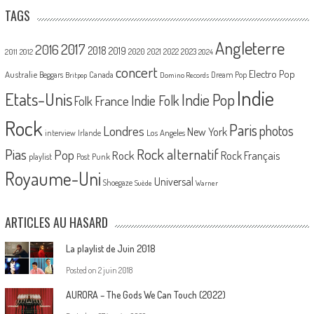
TAGS
Angleterre
2017
2016
2018
2019
2020
2021
2022
2023
2011
2012
2024
concert
Electro Pop
Australie
Canada
Beggars
Dream Pop
Britpop
Domino Records
Indie
Etats-Unis
Indie Pop
France
Indie Folk
Folk
Rock
Paris
Londres
photos
New York
Los Angeles
interview
Irlande
Pias
Rock alternatif
Pop
Rock
Rock Français
playlist
Post Punk
Royaume-Uni
Universal
Shoegaze
Suède
Warner
ARTICLES AU HASARD
La playlist de Juin 2018
Posted on
2 juin 2018
AURORA – The Gods We Can Touch (2022)