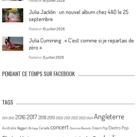
Posted on
16 juillet 2026
Julia Jacklin : un nouvel album chez 4AD le 25
septembre
Posted on
10 juillet 2026
Julia Cumming : « C’est comme si je repartais de
zéro »
Posted on
9 juillet 2026
PENDANT CE TEMPS SUR FACEBOOK
TAGS
Angleterre
2017
2016
2018
2019
2020
2021
2022
2023
2011
2012
2024
concert
Electro Pop
Australie
Canada
Beggars
Dream Pop
Britpop
Domino Records