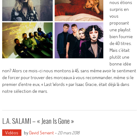
nous étions
surpris en
vous
proposant
une playlist
bien fournie
de 40 titres.
Mais c’était
plutôt une
bonne idée
non? Alors ce mois-ci nous montons à 45, sans même avoir le sentiment
de forcer pour trouver des morceaux à vous recommander, même si le
premier d’entre eux, « Last Words » par Isaac Gracie, était déjà là dans
notre sélection de mars.
L.A. SALAMI – « Jean Is Gone »
Vidéos
by
David Servant
-
20 mars 2018