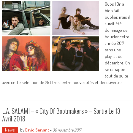
Oups ! On a
bien failli
oublier, mais il
aurait été
dommage de
boucler cette
année 2017
sans une
playlist de
décembre. On
se ratrappe
tout de suite
avec cette sélection de 25 titres, entre nouveautés et découvertes.
L.A. SALAMI – « City Of Bootmakers » – Sortie Le 13
Avril 2018
News
by
David Servant
-
30 novembre 2017