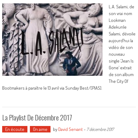
L.A. Salami, de
son vrai nom
Lookman
Adekunle
Salami, dévoile
aujourd’hui la
vidéo de son
nouveau
single ‘Jean Is
Gone’ extrait
de son album
The City Of
Bootmakers à paraître le 13 avril via Sunday Best/[PIAS].
La Playlist De Décembre 2017
En écoute
On aime
by
David Servant
-
7 décembre 2017