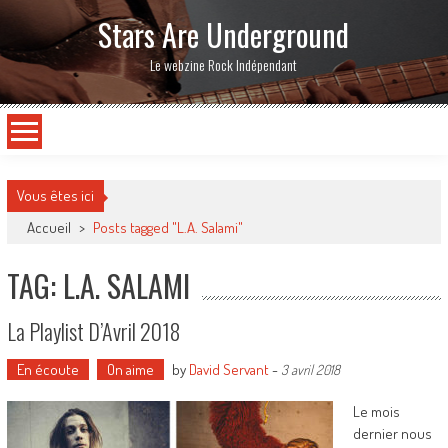
Stars Are Underground
Le webzine Rock Indépendant
Vous êtes ici
Accueil
>
Posts tagged "L.A. Salami"
TAG: L.A. SALAMI
La Playlist D’Avril 2018
En écoute
On aime
by
David Servant
-
3 avril 2018
Le mois
dernier nous