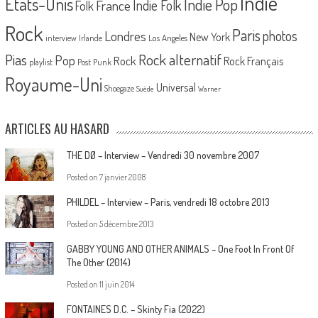
Indie
Etats-Unis
Indie Pop
France
Indie Folk
Folk
Rock
Paris
Londres
photos
New York
Los Angeles
interview
Irlande
Pias
Rock alternatif
Pop
Rock
Rock Français
playlist
Post Punk
Royaume-Uni
Universal
Shoegaze
Suède
Warner
ARTICLES AU HASARD
THE DØ – Interview – Vendredi 30 novembre 2007
Posted on
7 janvier 2008
PHILDEL – Interview – Paris, vendredi 18 octobre 2013
Posted on
5 décembre 2013
GABBY YOUNG AND OTHER ANIMALS – One Foot In Front Of
The Other (2014)
Posted on
11 juin 2014
FONTAINES D.C. – Skinty Fia (2022)