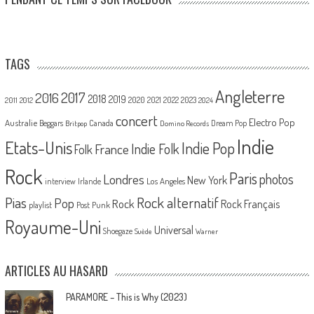
TAGS
Angleterre
2017
2016
2018
2019
2020
2021
2022
2023
2011
2012
2024
concert
Electro Pop
Australie
Canada
Beggars
Dream Pop
Britpop
Domino Records
Indie
Etats-Unis
Indie Pop
France
Indie Folk
Folk
Rock
Paris
Londres
photos
New York
Los Angeles
interview
Irlande
Pias
Rock alternatif
Pop
Rock
Rock Français
playlist
Post Punk
Royaume-Uni
Universal
Shoegaze
Suède
Warner
ARTICLES AU HASARD
PARAMORE – This is Why (2023)