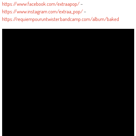
https://www.facebook.com/extraapop/
–
https://www.instagram.com/extraa_pop/
–
https://requiempouruntwister.bandcamp.com/album/baked