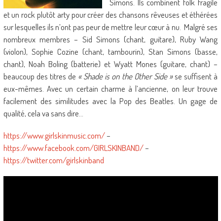
Simons. Ils combinent folk fragile
et un rock plutôt arty pour créer des chansons rêveuses et éthérées
sur lesquelles ils n’ont pas peur de mettre leur cœur à nu. Malgré ses
nombreux membres – Sid Simons (chant, guitare), Ruby Wang
(violon), Sophie Cozine (chant, tambourin), Stan Simons (basse,
chant), Noah Boling (batterie) et Wyatt Mones (guitare, chant) –
beaucoup des titres de
« Shade is on the Other Side »
se suffisent à
eux-mêmes. Avec un certain charme à l’ancienne, on leur trouve
facilement des similitudes avec la Pop des Beatles. Un gage de
qualité, cela va sans dire…
https://www.girlskinmusic.com/
–
https://www.facebook.com/GIRLSKINBAND/
–
https://twitter.com/girlskinband