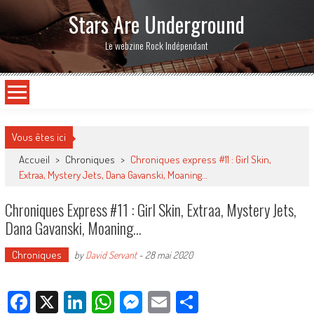
Stars Are Underground
Le webzine Rock Indépendant
Vous êtes ici
Accueil
>
Chroniques
>
Chroniques express #11 : Girl Skin,
Extraa, Mystery Jets, Dana Gavanski, Moaning…
Chroniques Express #11 : Girl Skin, Extraa, Mystery Jets,
Dana Gavanski, Moaning…
Chroniques
by
David Servant
-
28 mai 2020
Facebook
X
LinkedIn
WhatsApp
Messenger
Email
Partager