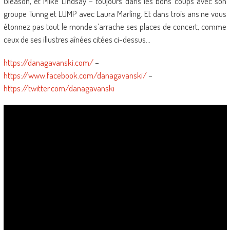
Gleason, et Mike Lindsay – toujours dans les bons coups avec son
groupe Tunng et LUMP avec Laura Marling. Et dans trois ans ne vous
étonnez pas tout le monde s’arrache ses places de concert, comme
ceux de ses illustres aînées citées ci-dessus…
https://danagavanski.com/
–
https://www.facebook.com/danagavanski/
–
https://twitter.com/danagavanski