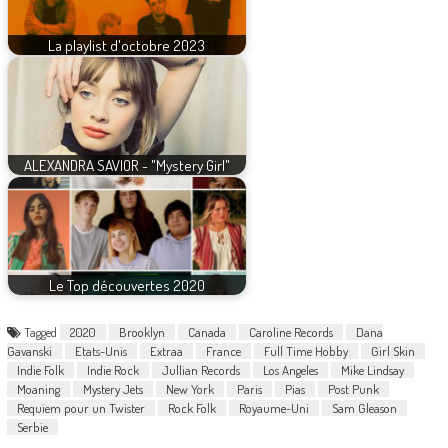
La playlist d'octobre 2023
ALEXANDRA SAVIOR - "Mystery Girl"
Le Top découvertes 2020
Tagged
2020
Brooklyn
Canada
Caroline Records
Dana
Gavanski
Etats-Unis
Extraa
France
Full Time Hobby
Girl Skin
Indie Folk
Indie Rock
Jullian Records
Los Angeles
Mike Lindsay
Moaning
Mystery Jets
New York
Paris
Pias
Post Punk
Requiem pour un Twister
Rock Folk
Royaume-Uni
Sam Gleason
Serbie