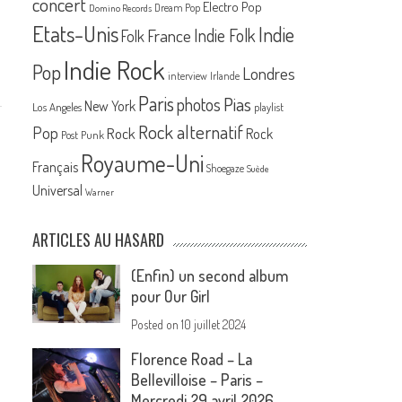
concert
Electro Pop
Dream Pop
Domino Records
Etats-Unis
Indie
France
Indie Folk
Folk
Indie Rock
Pop
Londres
interview
Irlande
Paris
Pias
photos
New York
Los Angeles
playlist
Rock alternatif
Pop
Rock
Rock
Post Punk
Royaume-Uni
Français
Shoegaze
Suède
Universal
Warner
ARTICLES AU HASARD
(Enfin) un second album
pour Our Girl
Posted on
10 juillet 2024
Florence Road – La
Bellevilloise – Paris –
Mercredi 29 avril 2026