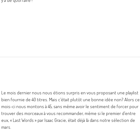
y a de quoi faire !
Le mois dernier nous nous étions surpris en vous proposant une playlist
bien fournie de 40 titres. Mais c’était plutôt une bonne idée non? Alors ce
mois-ci nous montons à 45, sans même avoir le sentiment de forcer pour
trouver des morceaux à vous recommander, même si le premier d’entre
eux, « Last Words » par Isaac Gracie, était déjà là dans notre sélection de
mars.