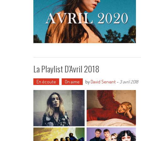
La Playlist D’Avril 2018
En écoute
On aime
by
David Servant
-
3 avril 2018