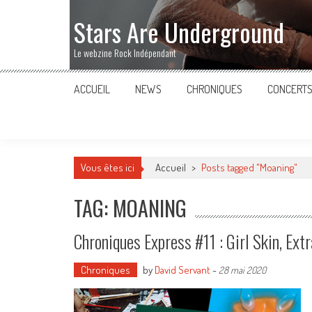
Stars Are Underground
Le webzine Rock Indépendant
ACCUEIL
NEWS
CHRONIQUES
CONCERT
Vous êtes ici
Accueil
>
Posts tagged "Moaning"
TAG: MOANING
Chroniques Express #11 : Girl Skin, Ex
Chroniques
by
David Servant
-
28 mai 2020