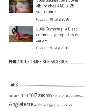
Julia Jacklin : un nouvel
album chez 4AD le 25
septembre
Posted on
10 juillet 2026
Julia Cumming : « C’est
comme si je repartais de
zéro »
Posted on
9 juillet 2026
PENDANT CE TEMPS SUR FACEBOOK
TAGS
2017
2016
2018
2019
2020
2021
2022
2023
2011
2012
2024
Angleterre
Australie
Canada
Beggars
Britpop