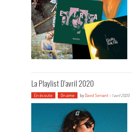
La Playlist D’avril 2020
En écoute
On aime
by
David Servant
-
1 avril 2020