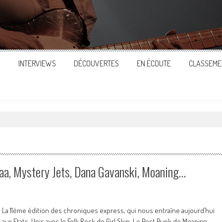
S
INTERVIEWS
DÉCOUVERTES
EN ÉCOUTE
CLASSEME
traa, Mystery Jets, Dana Gavanski, Moaning…
La 11ème édition des chroniques express, qui nous entraîne aujourd’hui
aux Etats-Unis avec le Folk Rock de Girl Skin, Le Post Punk de Moaning,