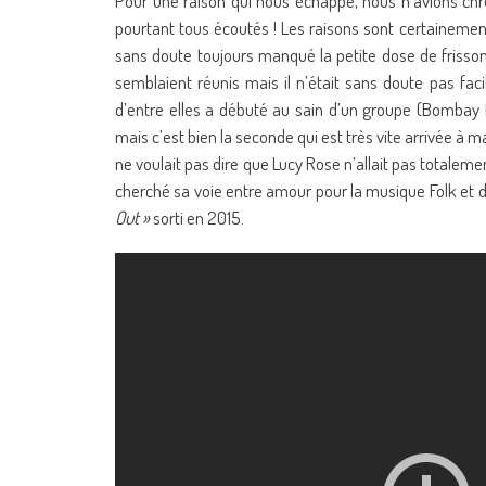
Pour une raison qui nous échappe, nous n’avions chr
pourtant tous écoutés ! Les raisons sont certaineme
sans doute toujours manqué la petite dose de frisson 
semblaient réunis mais il n’était sans doute pas fa
d’entre elles a débuté au sain d’un groupe (Bombay 
mais c’est bien la seconde qui est très vite arrivée à m
ne voulait pas dire que Lucy Rose n’allait pas totale
cherché sa voie entre amour pour la musique Folk et
Out »
sorti en 2015.