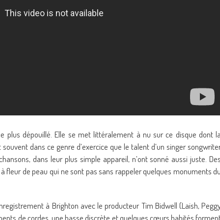
e plus dépouillé. Elle se met littéralement à nu sur ce disque dont l
st souvent dans ce genre d’exercice que le talent d’un singer songwrite
chansons, dans leur plus simple appareil, n’ont sonné aussi juste. De
té à fleur de peau qui ne sont pas sans rappeler quelques monuments d
enregistrement à Brighton avec le producteur Tim Bidwell (Laish, Pegg
ments de cordes, une basse discrète et quelques cœurs habités formen