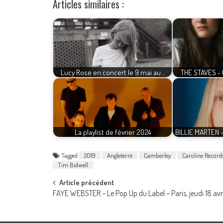
Articles similaires :
Lucy Rose en concert le 9 mai au…
THE STAVES -
La playlist de février 2024
BILLIE MARTEN -
Tagged
2019
Angleterre
Camberley
Caroline Record
Tim Bidwell
Post
Article précédent
FAYE WEBSTER – Le Pop Up du Label – Paris, jeudi 18 avr
navigation