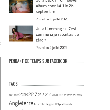
Julia Jacklin : un nouvel
s
album chez 4AD le 25
t
septembre
s
e
Posted on
10 juillet 2026
,
Julia Cumming : « C’est
a
comme si je repartais de
s
zéro »
t
Posted on
9 juillet 2026
PENDANT CE TEMPS SUR FACEBOOK
TAGS
2017
2016
2018
2019
2020
2021
2022
2023
2011
2012
2024
Angleterre
Australie
Canada
Beggars
Britpop