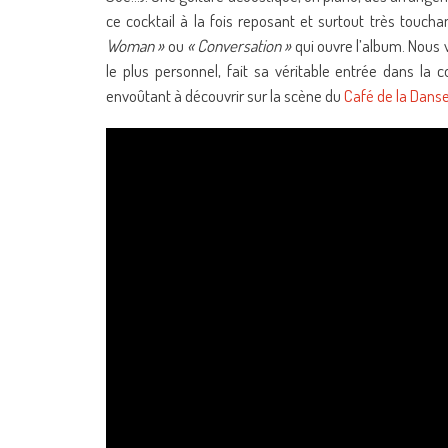
ce cocktail à la fois reposant et surtout très touc
Woman »
ou
« Conversation »
qui ouvre l’album. Nous 
le plus personnel, fait sa véritable entrée dans la 
envoûtant à découvrir sur la scène du
Café de la Danse