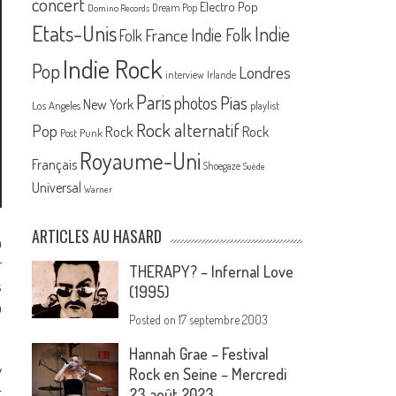
concert
Electro Pop
Dream Pop
Domino Records
Etats-Unis
Indie
France
Indie Folk
Folk
Indie Rock
Pop
Londres
interview
Irlande
Paris
Pias
photos
New York
Los Angeles
playlist
Rock alternatif
Pop
Rock
Rock
Post Punk
Royaume-Uni
Français
Shoegaze
Suède
Universal
Warner
ARTICLES AU HASARD
a
r
THERAPY? – Infernal Love
s
(1995)
u
Posted on
17 septembre 2003
Hannah Grae – Festival
y
Rock en Seine – Mercredi
t
23 août 2023