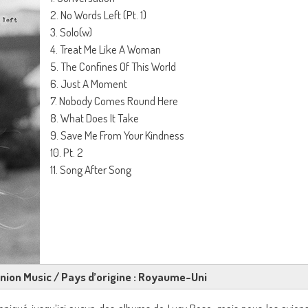
2. No Words Left (Pt. 1)
3. Solo(w)
4. Treat Me Like A Woman
5. The Confines Of This World
6. Just A Moment
7. Nobody Comes Round Here
8. What Does It Take
9. Save Me From Your Kindness
10. Pt. 2
11. Song After Song
nion Music / Pays d’origine : Royaume-Uni