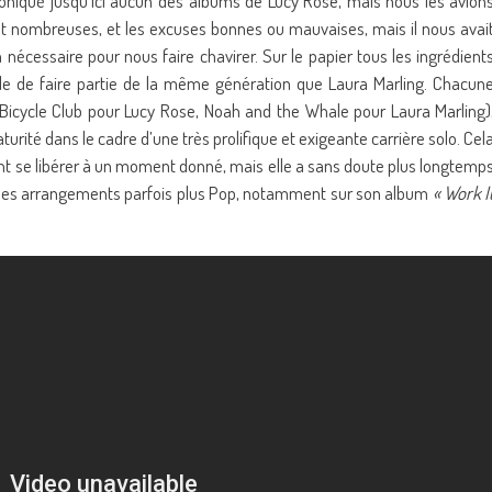
oniqué jusqu’ici aucun des albums de Lucy Rose, mais nous les avion
nt nombreuses, et les excuses bonnes ou mauvaises, mais il nous avai
nécessaire pour nous faire chavirer. Sur le papier tous les ingrédient
cile de faire partie de la même génération que Laura Marling. Chacun
Bicycle Club pour Lucy Rose, Noah and the Whale pour Laura Marling)
aturité dans le cadre d’une très prolifique et exigeante carrière solo. Cel
ment se libérer à un moment donné, mais elle a sans doute plus longtemp
 des arrangements parfois plus Pop, notamment sur son album
« Work I