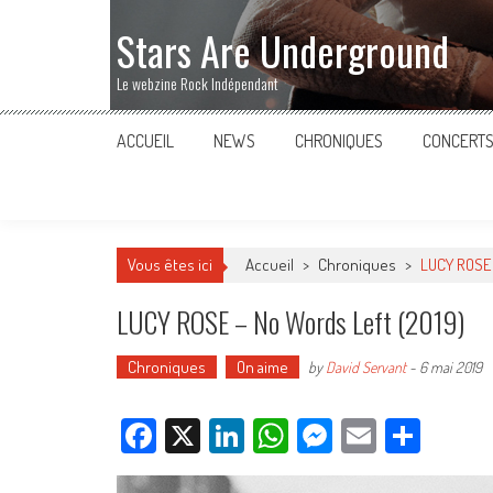
Stars Are Underground
Le webzine Rock Indépendant
ACCUEIL
NEWS
CHRONIQUES
CONCERT
Vous êtes ici
Accueil
>
Chroniques
>
LUCY ROSE 
LUCY ROSE – No Words Left (2019)
Chroniques
On aime
by
David Servant
-
6 mai 2019
Facebook
X
LinkedIn
WhatsApp
Messenger
Email
Parta