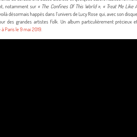
hant, notamment sur
« The Confines Of This World »
,
« Treat Me Like 
voilà désormais happés dans l’univers de Lucy Rose qui, avec son disqu
cour des grandes artistes Folk. Un album particulièrement précieux e
 à Paris le 9 mai 2019
.