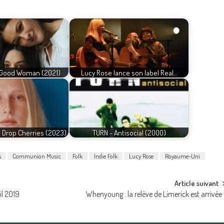
 Good Woman (2021)
Lucy Rose lance son label Real…
 Drop Cherries (2023)
TURN - Antisocial (2000)
s
Communion Music
Folk
Indie Folk
Lucy Rose
Royaume-Uni
Article suivant
il 2019
Whenyoung : la relève de Limerick est arrivée 