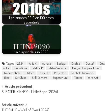
Les années 2010 en 100 titres
essentiels
La playlist de juin 2020
Tagged
2024
Allie X
Aurora
Bodega
Drahla
Gustaf
Jess
Locke
Lucy Rose
Malice K
Metro Verlaine
Morgan Harper-Jones
Nadine Shah
Palace
playlist
Projector
Rachel Chinouriri
Ride
Sir Chloe
Still Corners
Superchunk
Torres
Yard Act
Post
Article précédent
SLEATER-KINNEY – Little Rope (2024)
navigation
Article suivant
THE SMILE – Wall of Eyes (2024)