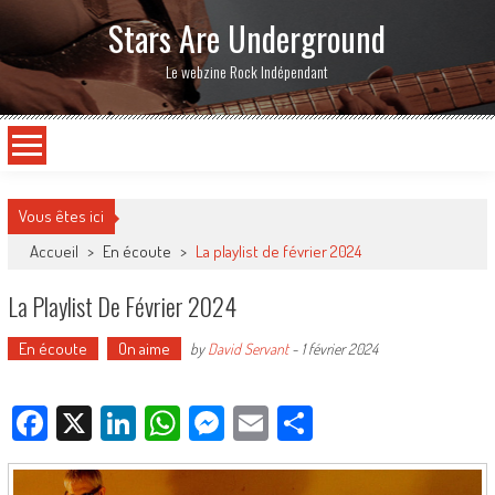
Stars Are Underground
Le webzine Rock Indépendant
Vous êtes ici
Accueil
>
En écoute
>
La playlist de février 2024
La Playlist De Février 2024
En écoute
On aime
by
David Servant
-
1 février 2024
Facebook
X
LinkedIn
WhatsApp
Messenger
Email
Partager