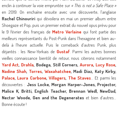
enclin à continuer la voie empruntée sur
« This is not a Safe Place »
en 2019. On enchaîne ensuite avec une découverte, l’anglaise
Rachel Chinouriri
qui dévoilera en mai un premier album entre
Shoegaze et Pop, puis un premier extrait du nouvel opus prévu pour
le 9 février des français de
Metro Verlaine
qui font partie des
meilleurs représentants du Post-Punk dans l’hexagone et bien au-
delà à l’heure actuelle. Puis le comeback d’autres Punk, plus
déjantés : les New-Yorkais de
Gustaf
. Parmi les autres bonnes
vieilles connaissance bientôt de retour, nous citerons notamment
Yard Act
,
Drahla
, Bodega, Still Corners,
Aurora
,
Lucy Rose
,
Nadine Shah
,
Torres
,
Waxahatchee
, Madi Diaz, Katy Kirby,
Palace
,
Laura Carbone
,
Villagers
,
The Staves
… Et parmi les
découvertes :
Jess Locke, Morgan Harper-Jones, Projector,
Malice K, Britti, English Teacher, Brennan Wedl, NewDad,
Nectar Woode, Gen and the Degenerates
et bien d’autres…
Bonne écoute !