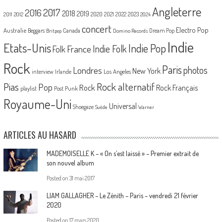
Angleterre
2017
2016
2018
2019
2020
2021
2022
2023
2011
2012
2024
concert
Electro Pop
Australie
Canada
Beggars
Dream Pop
Britpop
Domino Records
Indie
Etats-Unis
Indie Pop
France
Indie Folk
Folk
Rock
Paris
Londres
photos
New York
Los Angeles
interview
Irlande
Pias
Rock alternatif
Pop
Rock
Rock Français
playlist
Post Punk
Royaume-Uni
Universal
Shoegaze
Suède
Warner
ARTICLES AU HASARD
MADEMOISELLE K – « On s’est laissé » – Premier extrait de
son nouvel album
Posted on
31 mai 2017
LIAM GALLAGHER – Le Zénith – Paris – vendredi 21 février
2020
Posted on
17 mars 2020