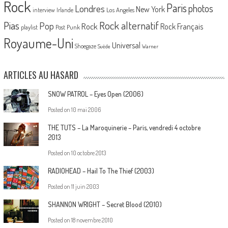
Rock
Paris
Londres
photos
New York
Los Angeles
interview
Irlande
Pias
Rock alternatif
Pop
Rock
Rock Français
playlist
Post Punk
Royaume-Uni
Universal
Shoegaze
Suède
Warner
ARTICLES AU HASARD
SNOW PATROL – Eyes Open (2006)
Posted on
10 mai 2006
THE TUTS – La Maroquinerie – Paris, vendredi 4 octobre
2013
Posted on
10 octobre 2013
RADIOHEAD – Hail To The Thief (2003)
Posted on
11 juin 2003
SHANNON WRIGHT – Secret Blood (2010)
Posted on
18 novembre 2010