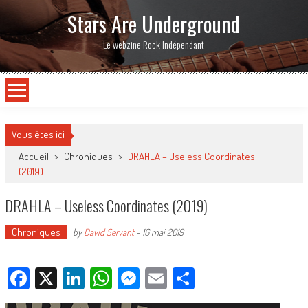
Stars Are Underground
Le webzine Rock Indépendant
Vous êtes ici
Accueil
>
Chroniques
>
DRAHLA – Useless Coordinates
(2019)
DRAHLA – Useless Coordinates (2019)
Chroniques
by
David Servant
-
16 mai 2019
Facebook
X
LinkedIn
WhatsApp
Messenger
Email
Partager