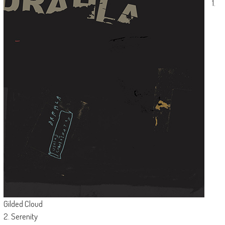
1.
Gilded Cloud
2. Serenity