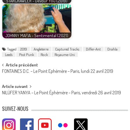
STARCRAWLER - Devour You (2019)
JOHNNY MAFIA - Sentimental (2021)
Tagged
2019
Angleterre
Captured Tracks
Differ-Ant
Drahla
Leeds
Post Punk
Rock
Royaume-Uni
Post
Article précédent
FONTAINES D.C. – Le Point Ephémère – Paris, lundi 22 avril 2019
navigation
Article suivant
NILÜFER YANYA – Le Point Éphémère – Paris, vendredi 26 avril 2019
SUIVEZ-NOUS