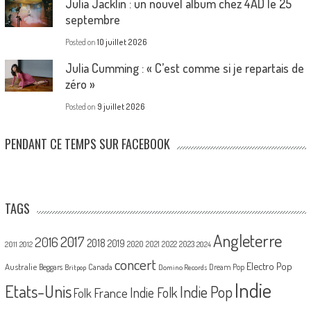
Julia Jacklin : un nouvel album chez 4AD le 25
septembre
Posted on
10 juillet 2026
Julia Cumming : « C’est comme si je repartais de
zéro »
Posted on
9 juillet 2026
PENDANT CE TEMPS SUR FACEBOOK
TAGS
Angleterre
2017
2016
2018
2019
2020
2021
2022
2023
2011
2012
2024
concert
Electro Pop
Australie
Canada
Beggars
Dream Pop
Britpop
Domino Records
Indie
Etats-Unis
Indie Pop
France
Indie Folk
Folk