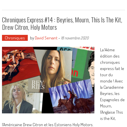
Chroniques Express #14 : Beyries, Mourn, This Is The Kit,
Drew Citron, Holy Motors
Chroniques
by
David Servant
-
18 novembre 2020
La 14ème
édition des
chroniques
express fait le
tour du
monde ! Avec
la Canadienne
Beyries, les
Espagnoles de
Mourn,
l’Anglaise This
is the Kit,
l’Américaine Drew Citron et les Estoniens Holy Motors.