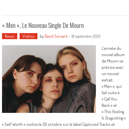
« Men », Le Nouveau Single De Mourn
News
Vidéos
by
David Servant
-
18 septembre 2020
L’arrivée du
nouvel album
de Mourn se
précise avec
un nouvel
extrait,
« Men », qui
fait suite à
« Call You
Back » et
« This Feeling
Is Disgusting ».
« Self Worth » sortira le 30 octobre sur le label Captured Tracks et