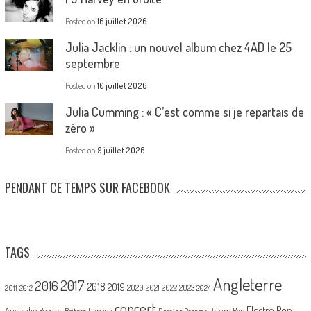
Posted on
16 juillet 2026
Julia Jacklin : un nouvel album chez 4AD le 25
septembre
Posted on
10 juillet 2026
Julia Cumming : « C’est comme si je repartais de
zéro »
Posted on
9 juillet 2026
PENDANT CE TEMPS SUR FACEBOOK
TAGS
Angleterre
2017
2016
2018
2019
2020
2021
2022
2023
2011
2012
2024
concert
Electro Pop
Australie
Canada
Beggars
Dream Pop