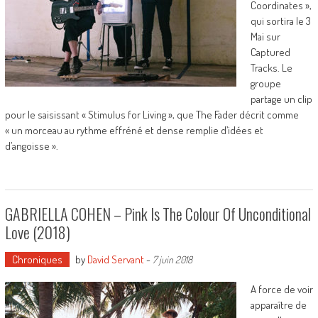
Coordinates »,
qui sortira le 3
Mai sur
Captured
Tracks. Le
groupe
partage un clip
pour le saisissant « Stimulus for Living », que The Fader décrit comme
« un morceau au rythme effréné et dense remplie d’idées et
d’angoisse ».
GABRIELLA COHEN – Pink Is The Colour Of Unconditional
Love (2018)
Chroniques
by
David Servant
-
7 juin 2018
A force de voir
apparaître de