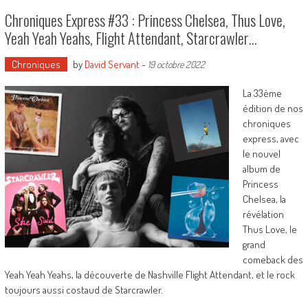
Chroniques Express #33 : Princess Chelsea, Thus Love,
Yeah Yeah Yeahs, Flight Attendant, Starcrawler…
Chroniques
by
David Servant
-
19 octobre 2022
La 33ème
édition de nos
chroniques
express, avec
le nouvel
album de
Princess
Chelsea, la
révélation
Thus Love, le
grand
comeback des
Yeah Yeah Yeahs, la découverte de Nashville Flight Attendant, et le rock
toujours aussi costaud de Starcrawler.