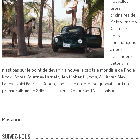
nouvelles
têtes
originaires de
Melbourne en
Australie,
nous
commençons
à nous
demander si
cette ville
n’est pas sur le point de devenir la nouvelle capitale mondiale de l’Indie
Rock ! Après Courtney Barnett, Jen Cloher, Olympia, Ali Barter, Alex
Lahey… voici Gabriella Cohen, une jeune chanteuse qui avait sorti un
premier album en 2016 intitulé « Full Closure and No Details ».
Posts
Plus ancien
navigation
SUIVEZ-NOUS