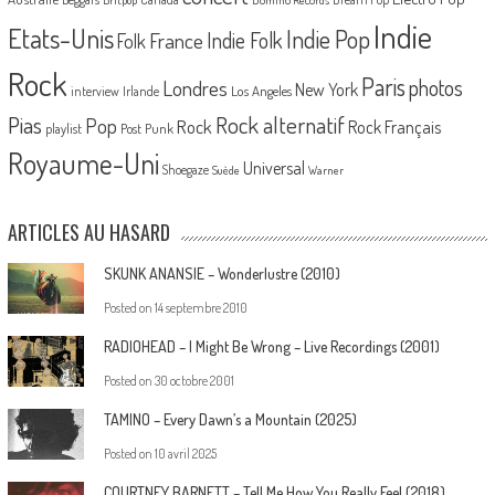
Britpop
Domino Records
Indie
Etats-Unis
Indie Pop
France
Indie Folk
Folk
Rock
Paris
Londres
photos
New York
Los Angeles
interview
Irlande
Pias
Rock alternatif
Pop
Rock
Rock Français
playlist
Post Punk
Royaume-Uni
Universal
Shoegaze
Suède
Warner
ARTICLES AU HASARD
SKUNK ANANSIE – Wonderlustre (2010)
Posted on
14 septembre 2010
RADIOHEAD – I Might Be Wrong – Live Recordings (2001)
Posted on
30 octobre 2001
TAMINO – Every Dawn’s a Mountain (2025)
Posted on
10 avril 2025
COURTNEY BARNETT – Tell Me How You Really Feel (2018)