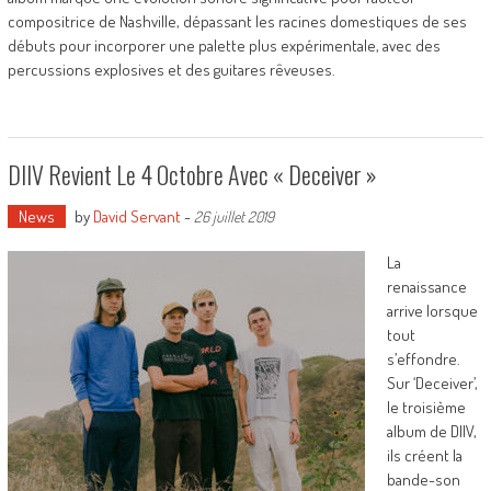
compositrice de Nashville, dépassant les racines domestiques de ses
débuts pour incorporer une palette plus expérimentale, avec des
percussions explosives et des guitares rêveuses.
DIIV Revient Le 4 Octobre Avec « Deceiver »
News
by
David Servant
-
26 juillet 2019
La
renaissance
arrive lorsque
tout
s’effondre.
Sur ‘Deceiver’,
le troisième
album de DIIV,
ils créent la
bande-son