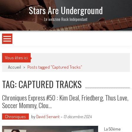
Stars Are Underground
Le webzine Rock Indépendant
Vous êtes ici
Accueil
>
Posts tagged "Captured Tracks"
TAG: CAPTURED TRACKS
Chroniques Express #50 : Kim Deal, Friedberg, Thus Love,
Soccer Mommy, Clou…
Chroniques
by
David Servant
-
13 décembre 2024
La 50ème