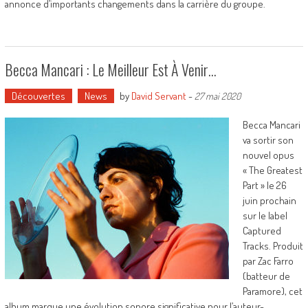
annonce d’importants changements dans la carrière du groupe.
Becca Mancari : Le Meilleur Est À Venir…
Découvertes
News
by
David Servant
-
27 mai 2020
Becca Mancari
va sortir son
nouvel opus
« The Greatest
Part » le 26
juin prochain
sur le label
Captured
Tracks. Produit
par Zac Farro
(batteur de
Paramore), cet
album marque une évolution sonore significative pour l’auteur-