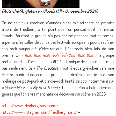
(Autriche/Angleterre – Clouds Hill – 8 novembre 2024)
On ne sait plus combien d’années s’est fait attendre ce premier
album de Friedberg, à tel point que l’on pensait qu’il n’arriverait
jamais. Pourtant le groupe n’a pas chômé pendant tout ce temps,
arpentant les salles de concert et festivals européens pour peaufiner
son rock saupoudré d’électronique. Désormais bien loin de son
premier EP
« Yeah Yeah Yeah Yeah Yeah Yeah Yeah Yeah »
, le groupe
met aujourd’hui l’accent sur le côté électronique de sa musique, mais
pas seulement. Si
« The Greatest »
voit Friedberg évoluer vers une
électro punk dansante, le groupe autrichien n’oublie pas son
mélange de post-punk et d’indie-rock teinté de pop, notamment sur
« Venice 142 »
et
« My Best Friend »
. Une Indie Pop à la frontière des
genres que l’on a vraiment hâte de découvrir sur scène en 2025.
https://www.friedbergmusic.com/
–
https://www.instagram.com/friedbergmusic/
–