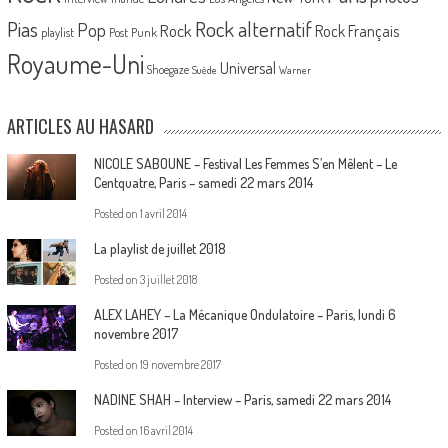
Pias
Rock alternatif
Pop
Rock
Rock Français
playlist
Post Punk
Royaume-Uni
Universal
Shoegaze
Suède
Warner
ARTICLES AU HASARD
NICOLE SABOUNE – Festival Les Femmes S’en Mêlent – Le
Centquatre, Paris – samedi 22 mars 2014
Posted on
1 avril 2014
La playlist de juillet 2018
Posted on
3 juillet 2018
ALEX LAHEY – La Mécanique Ondulatoire – Paris, lundi 6
novembre 2017
Posted on
19 novembre 2017
NADINE SHAH – Interview – Paris, samedi 22 mars 2014
Posted on
16 avril 2014