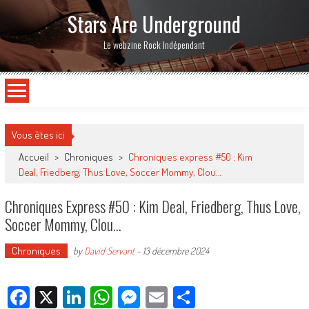
Stars Are Underground
Le webzine Rock Indépendant
Vous êtes ici
Accueil
>
Chroniques
>
Chroniques express #50 : Kim
Deal, Friedberg, Thus Love, Soccer Mommy, Clou…
Chroniques Express #50 : Kim Deal, Friedberg, Thus Love,
Soccer Mommy, Clou…
Chroniques
by
David Servant
-
13 décembre 2024
Facebook
X
LinkedIn
WhatsApp
Messenger
Email
Partager