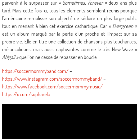
parvenir à le surpasser sur
« Sometimes, Forever »
deux ans plus
tard. Mais cette fois-ci, tous les éléments semblent réunis pourque
l’américaine remplisse son objectif de séduire un plus large public
tout en menant à bien cet exercice cathartique. Car
« Evergreen »
est un album marqué par la perte d’un proche et l’impact sur sa
propre vie. Elle en titre une collection de chansons plus touchantes,
mélancoliques, mais aussi captivantes comme le très New Wave
«
Abigail »
que l’on ne cesse de repasser en boucle.
https://soccermommyband.com/
–
https://www.instagram.com/soccermommyband/
–
https://www.facebook.com/soccermommymusic/
–
https://x.com/sopharela