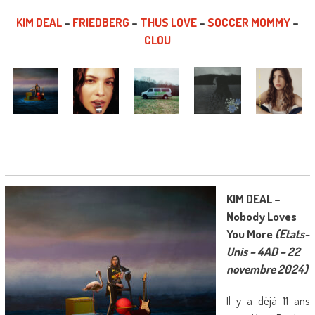
KIM DEAL
–
FRIEDBERG
–
THUS LOVE
–
SOCCER MOMMY
–
CLOU
KIM DEAL –
Nobody Loves
You More
(Etats-
Unis – 4AD – 22
novembre 2024)
Il y a déjà 11 ans