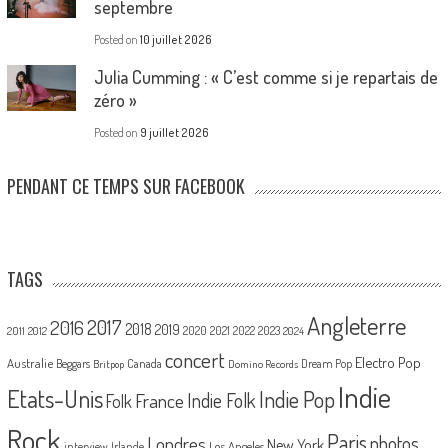
septembre
Posted on
10 juillet 2026
Julia Cumming : « C’est comme si je repartais de
zéro »
Posted on
9 juillet 2026
PENDANT CE TEMPS SUR FACEBOOK
TAGS
Angleterre
2017
2016
2018
2019
2020
2021
2022
2023
2011
2012
2024
concert
Electro Pop
Australie
Canada
Beggars
Dream Pop
Britpop
Domino Records
Indie
Etats-Unis
Indie Pop
France
Indie Folk
Folk
Rock
Paris
Londres
photos
New York
Los Angeles
interview
Irlande