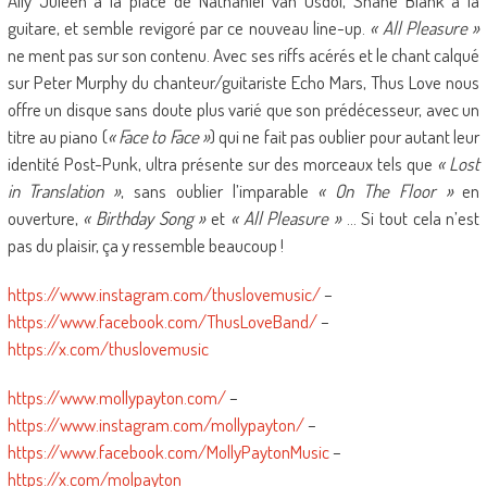
Ally Juleen à la place de Nathaniel van Osdol, Shane Blank à la
guitare, et semble revigoré par ce nouveau line-up.
« All Pleasure »
ne ment pas sur son contenu. Avec ses riffs acérés et le chant calqué
sur Peter Murphy du chanteur/guitariste Echo Mars, Thus Love nous
offre un disque sans doute plus varié que son prédécesseur, avec un
titre au piano (
« Face to Face »
) qui ne fait pas oublier pour autant leur
identité Post-Punk, ultra présente sur des morceaux tels que
« Lost
in Translation »
, sans oublier l’imparable
« On The Floor »
en
ouverture,
« Birthday Song »
et
« All Pleasure »
… Si tout cela n’est
pas du plaisir, ça y ressemble beaucoup !
https://www.instagram.com/thuslovemusic/
–
https://www.facebook.com/ThusLoveBand/
–
https://x.com/thuslovemusic
https://www.mollypayton.com/
–
https://www.instagram.com/mollypayton/
–
https://www.facebook.com/MollyPaytonMusic
–
https://x.com/molpayton