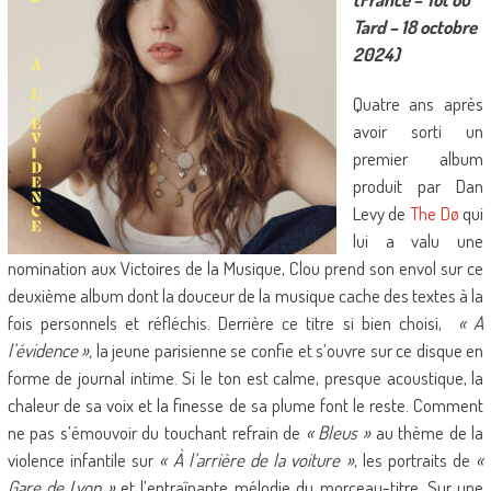
Tard – 18 octobre
2024)
Quatre ans après
avoir sorti un
premier album
produit par Dan
Levy de
The Dø
qui
lui a valu une
nomination aux Victoires de la Musique, Clou prend son envol sur ce
deuxième album dont la douceur de la musique cache des textes à la
fois personnels et réfléchis. Derrière ce titre si bien choisi,
« A
l’évidence »,
la jeune parisienne se confie et s’ouvre sur ce disque en
forme de journal intime. Si le ton est calme, presque acoustique, la
chaleur de sa voix et la finesse de sa plume font le reste. Comment
ne pas s’émouvoir du touchant refrain de
« Bleus »
au thème de la
violence infantile sur
« À l’arrière de la voiture »
, les portraits de
«
Gare de Lyon »
et l’entraînante mélodie du morceau-titre. Sur une