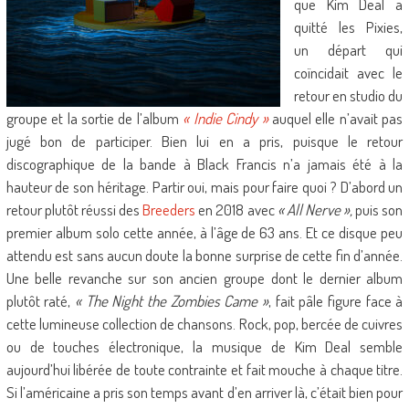
que Kim Deal a
quitté les Pixies,
un départ qui
coïncidait avec le
retour en studio du
groupe et la sortie de l’album
« Indie Cindy »
auquel elle n’avait pas
jugé bon de participer. Bien lui en a pris, puisque le retour
discographique de la bande à Black Francis n’a jamais été à la
hauteur de son héritage. Partir oui, mais pour faire quoi ? D’abord un
retour plutôt réussi des
Breeders
en 2018 avec
« All Nerve »,
puis son
premier album solo cette année, à l’âge de 63 ans. Et ce disque peu
attendu est sans aucun doute la bonne surprise de cette fin d’année.
Une belle revanche sur son ancien groupe dont le dernier album
plutôt raté,
« The Night the Zombies Came »
, fait pâle figure face à
cette lumineuse collection de chansons. Rock, pop, bercée de cuivres
ou de touches électronique, la musique de Kim Deal semble
aujourd’hui libérée de toute contrainte et fait mouche à chaque titre.
Si l’américaine a pris son temps avant d’en arriver là, c’était bien pour