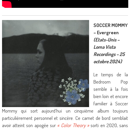
SOCCER MOMMY
– Evergreen
(Etats-Unis –
Loma Vista
Recordings – 25
octobre 2024)
Le temps de la
Bedroom Pop
semble à la fois
bien loin et encore
familier à Soccer
Mommy qui sort aujourd’hui un cinquième album toujours
particulièrement personnel et sincère. Ce carnet de bord semblait
avoir atteint son apogée sur
« Color Theory »
sorti en 2020, sans