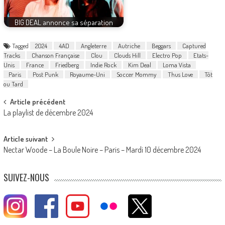
BIG DEAL annonce sa séparation
Tagged
2024
4AD
Angleterre
Autriche
Beggars
Captured
Tracks
Chanson Française
Clou
Clouds Hill
Electro Pop
Etats-
Unis
France
Friedberg
Indie Rock
Kim Deal
Loma Vista
Paris
Post Punk
Royaume-Uni
Soccer Mommy
Thus Love
Tôt
ou Tard
Post
Article précédent
La playlist de décembre 2024
navigation
Article suivant
Nectar Woode – La Boule Noire – Paris – Mardi 10 décembre 2024
SUIVEZ-NOUS