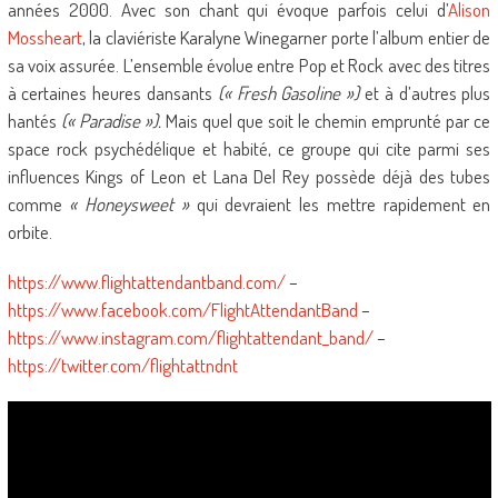
années 2000. Avec son chant qui évoque parfois celui d’
Alison
Mossheart
, la claviériste Karalyne Winegarner porte l’album entier de
sa voix assurée. L’ensemble évolue entre Pop et Rock avec des titres
à certaines heures dansants
(« Fresh Gasoline »)
et à d’autres plus
hantés
(« Paradise »).
Mais quel que soit le chemin emprunté par ce
space rock psychédélique et habité, ce groupe qui cite parmi ses
influences Kings of Leon et Lana Del Rey possède déjà des tubes
comme
« Honeysweet »
qui devraient les mettre rapidement en
orbite.
https://www.flightattendantband.com/
–
https://www.facebook.com/FlightAttendantBand
–
https://www.instagram.com/flightattendant_band/
–
https://twitter.com/flightattndnt