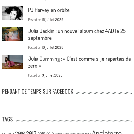
PJ Harvey en orbite
Posted on
16 juillet 2026
Julia Jacklin : un nouvel album chez 4AD le 25
septembre
Posted on
10 juillet 2026
Julia Cumming : « C’est comme si je repartais de
zéro »
Posted on
9 juillet 2026
PENDANT CE TEMPS SUR FACEBOOK
TAGS
Angleterre
2017
2016
2018
2019