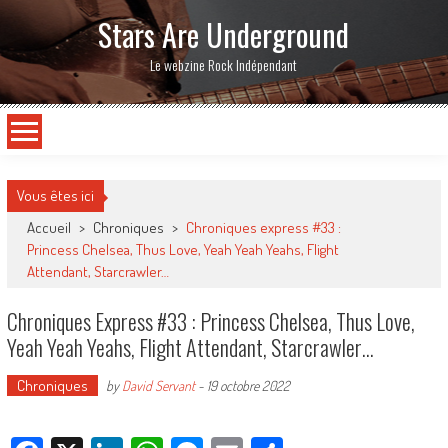
Stars Are Underground
Le webzine Rock Indépendant
Vous êtes ici
Accueil
>
Chroniques
>
Chroniques express #33 :
Princess Chelsea, Thus Love, Yeah Yeah Yeahs, Flight
Attendant, Starcrawler…
Chroniques Express #33 : Princess Chelsea, Thus Love,
Yeah Yeah Yeahs, Flight Attendant, Starcrawler…
Chroniques
by
David Servant
-
19 octobre 2022