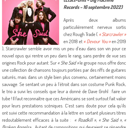
Records – 16 septembre 2022)
Après deux albums
particulièrement nerveux sortis
chez Rough Trade (
« Starcrawler »
en 2018 et
« Devour You »
en 2019
), Starcrawler semble avoir mis un peu d’eau dans son vin pour ce
nouvel opus qui rentre un peu dans le rang, sans perdre de vue ses
origines Rock pour autant. Sur
« She Said »
le groupe nous offre donc
une collection de chansons toujours portées par des riffs de guitares
saturés, mais dans un style bien plus convenu, certainement moins
sauvage. Se sentant un peu à l’étroit dans son costume Punk Rock,
le trio a suivi les conseils que leur a donné de Dave Grohl : faire un
tube ! Il faut reconnaître que ces Américains se sont surtout fait valoir
pour leurs prestations scéniques. C’est sans doute pour cela qu’ils
ont suivi cette recommandation à la lettre en sortant plusieurs titres
redoutablement efficaces à la suite :
« Roadkill », « She Said », «
Broken Angels»
… Autant de compositions qui devraient se répandre