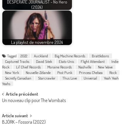
DESPERATE JOURNALIST - No Hero
(2024)
La playlist de novembre 2024
Tagged
2022
Auckland
Big Machine Records
Brattleboro
Captured Tracks
David Sitek
Etats-Unis
Flight Attendant
Indie
Rock
Lil' Chief Records
Moraine Records
Nashville
New Wave
New York
Nouvelle-Zélande
Post Punk
Princess Chelsea
Rock
Secretly Canadian
Starcrawler
Thus Love
Universal
Yeah Yeah
Yeahs
Post
Article précédent
Un nouveau clip pour The Wombats
navigation
Article suivant
BJÖRK – Fossora (2022)