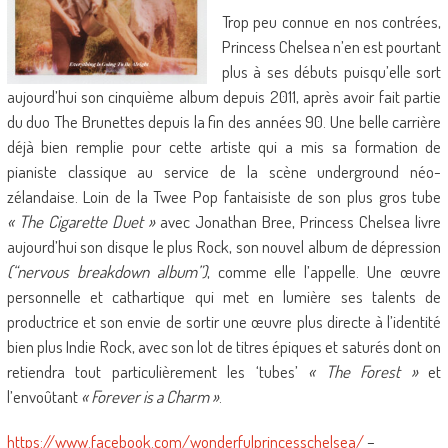
Trop peu connue en nos contrées,
Princess Chelsea n’en est pourtant
plus à ses débuts puisqu’elle sort
aujourd’hui son cinquième album depuis 2011, après avoir fait partie
du duo The Brunettes depuis la fin des années 90. Une belle carrière
déjà bien remplie pour cette artiste qui a mis sa formation de
pianiste classique au service de la scène underground néo-
zélandaise. Loin de la Twee Pop fantaisiste de son plus gros tube
« The Cigarette Duet »
avec Jonathan Bree, Princess Chelsea livre
aujourd’hui son disque le plus Rock, son nouvel album de dépression
(“nervous breakdown album”)
, comme elle l’appelle. Une œuvre
personnelle et cathartique qui met en lumière ses talents de
productrice et son envie de sortir une œuvre plus directe à l’identité
bien plus Indie Rock, avec son lot de titres épiques et saturés dont on
retiendra tout particulièrement les ‘tubes’
« The Forest »
et
l’envoûtant
« Forever is a Charm »
.
https://www.facebook.com/wonderfulprincesschelsea/
–