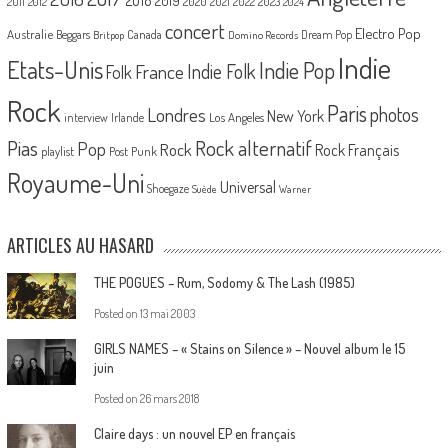
2020
2021
2022
2023
2011
2012
2024
concert
Electro Pop
Australie
Canada
Beggars
Dream Pop
Britpop
Domino Records
Indie
Etats-Unis
Indie Pop
France
Indie Folk
Folk
Rock
Paris
Londres
photos
New York
Los Angeles
interview
Irlande
Pias
Rock alternatif
Pop
Rock
Rock Français
playlist
Post Punk
Royaume-Uni
Universal
Shoegaze
Suède
Warner
ARTICLES AU HASARD
THE POGUES – Rum, Sodomy & The Lash (1985)
Posted on
13 mai 2003
GIRLS NAMES – « Stains on Silence » – Nouvel album le 15
juin
Posted on
26 mars 2018
Claire days : un nouvel EP en français