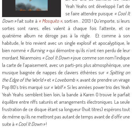
Yeah Yeahs ont développé l’art de
se faire attendre puisque
« Cool It
Down »
fait suite à
« Mosquito »
, sorti en… 2013 ! Qu’importe, si leurs
sorties sont rares, elles valent à chaque fois l’attente, et ce
quatrième album ne déroge pas à la règle. Et comme à son
habitude, le trio revient avec un single explosif et apocalyptique, le
bien nommé
« Burning »
qui démontre qu’ils n’ont rien perdu de leur
mordant. Néanmoins
« Cool It Down »
joue comme son nom l’indique
la carte de l’apaisement, avec un parti-pris plus atmosphérique, une
musique baignée de nappes de claviers éthérées sur
« Spitting on
the Edge of the World »
et
« Lovebomb »
, avant de prendre un virage
Pop 80’s très marqué sur
« Wolf »
. Si les années power trio des Yeah
Yeah Yeahs semblent bien loin, la bande à Karen O trouve le parfait
équilibre entre riffs saturés et arrangements électroniques. La seule
frustration de ce disque étant sa longueur (huit titres) espérons tout
de même qu’ils ne mettront pas autant de temps avant de d’offir une
suite à
« Cool It Down »
!