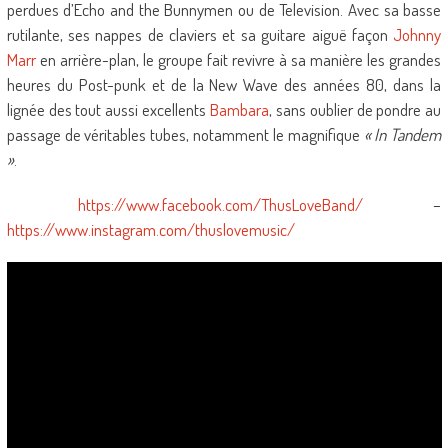
perdues d’Echo and the Bunnymen ou de Television. Avec sa basse
rutilante, ses nappes de claviers et sa guitare aiguë façon
Johnny
Marr
en arrière-plan, le groupe fait revivre à sa manière les grandes
heures du Post-punk et de la New Wave des années 80, dans la
lignée des tout aussi excellents
Bambara
, sans oublier de pondre au
passage de véritables tubes, notamment le magnifique
« In Tandem
»
.
https://www.facebook.com/ThusLoveBand/
–
https://www.instagram.com/thuslovemusic/