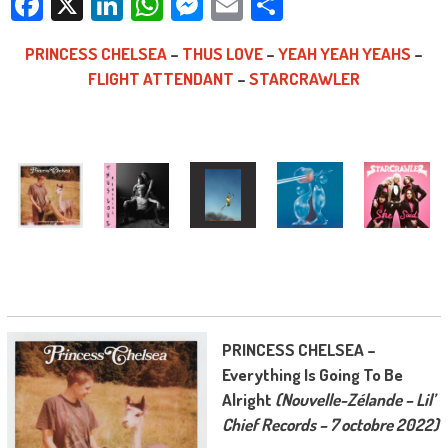
Facebook
X
LinkedIn
WhatsApp
Messenger
Email
Partager
PRINCESS CHELSEA
–
THUS LOVE
–
YEAH YEAH YEAHS
–
FLIGHT ATTENDANT
–
STARCRAWLER
PRINCESS CHELSEA –
Everything Is Going To Be
Alright
(Nouvelle-Zélande – Lil’
Chief Records – 7 octobre 2022)