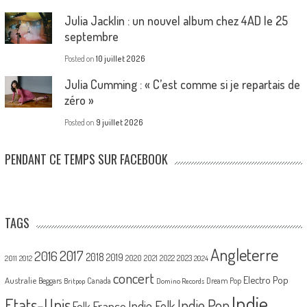
Julia Jacklin : un nouvel album chez 4AD le 25
septembre
Posted on
10 juillet 2026
Julia Cumming : « C’est comme si je repartais de
zéro »
Posted on
9 juillet 2026
PENDANT CE TEMPS SUR FACEBOOK
TAGS
Angleterre
2017
2016
2018
2019
2020
2021
2022
2023
2011
2012
2024
concert
Electro Pop
Australie
Canada
Beggars
Dream Pop
Britpop
Domino Records
Indie
Etats-Unis
Indie Pop
France
Indie Folk
Folk