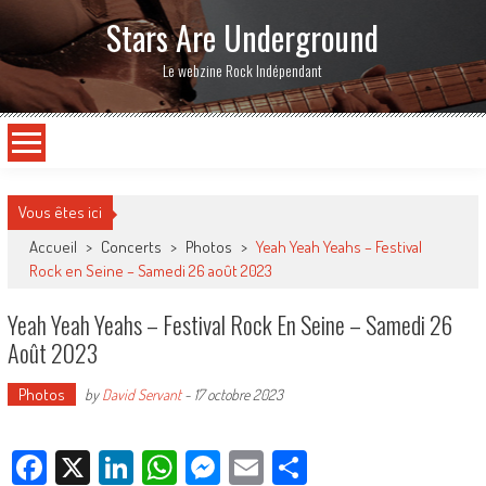
Stars Are Underground
Le webzine Rock Indépendant
Vous êtes ici
Accueil
>
Concerts
>
Photos
>
Yeah Yeah Yeahs – Festival
Rock en Seine – Samedi 26 août 2023
Yeah Yeah Yeahs – Festival Rock En Seine – Samedi 26
Août 2023
Photos
by
David Servant
-
17 octobre 2023
Facebook
X
LinkedIn
WhatsApp
Messenger
Email
Partager