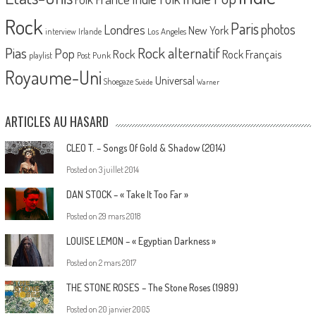
Rock
Paris
Londres
photos
New York
Los Angeles
interview
Irlande
Pias
Rock alternatif
Pop
Rock
Rock Français
playlist
Post Punk
Royaume-Uni
Universal
Shoegaze
Suède
Warner
ARTICLES AU HASARD
CLEO T. – Songs Of Gold & Shadow (2014)
Posted on
3 juillet 2014
DAN STOCK – « Take It Too Far »
Posted on
29 mars 2018
LOUISE LEMON – « Egyptian Darkness »
Posted on
2 mars 2017
THE STONE ROSES – The Stone Roses (1989)
Posted on
20 janvier 2005