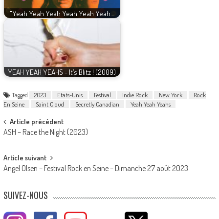
"Yeah Yeah Yeah Yeah Yeah Yeah…
YEAH YEAH YEAHS - It’s Blitz ! (2009)
Tagged
2023
Etats-Unis
Festival
Indie Rock
New York
Rock
En Seine
Saint Cloud
Secretly Canadian
Yeah Yeah Yeahs
Post
Article précédent
ASH – Race the Night (2023)
navigation
Article suivant
Angel Olsen – Festival Rock en Seine – Dimanche 27 août 2023
SUIVEZ-NOUS