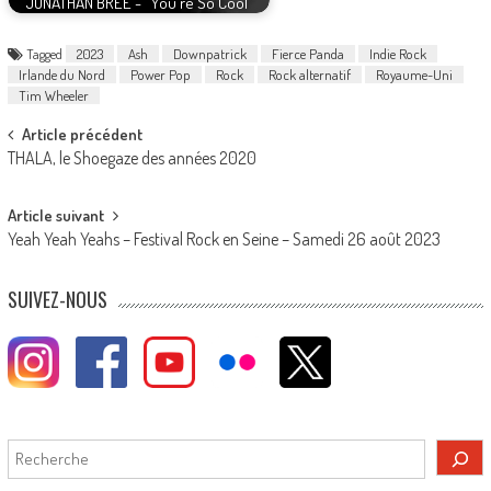
JONATHAN BREE - "You're So Cool"
Tagged
2023
Ash
Downpatrick
Fierce Panda
Indie Rock
Irlande du Nord
Power Pop
Rock
Rock alternatif
Royaume-Uni
Tim Wheeler
Post
Article précédent
THALA, le Shoegaze des années 2020
navigation
Article suivant
Yeah Yeah Yeahs – Festival Rock en Seine – Samedi 26 août 2023
SUIVEZ-NOUS
Rechercher