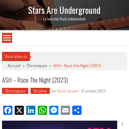
Stars Are Underground
Le webzine Rock Indépendant
Vous êtes ici
Accueil
>
Chroniques
>
ASH – Race the Night (2023)
ASH – Race The Night (2023)
Chroniques
On aime
by
David Servant
-
12 octobre 2023
Facebook
X
LinkedIn
WhatsApp
Messenger
Email
Partager
1.