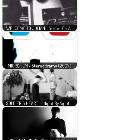
WELCOME TO JULIAN - Surfin' On A…
MICROFILM - Stereodrama (2007)
SOLDIER'S HEART - "Night By Night"…