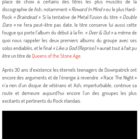
place de choix à certains des titres les plus musclés de la
discographie de Ash, notamment
« Reward In Mind »
ou le plus Hard-
Rock
« Braindead »
. Si la tentative de Metal Fusion du titre
« Double
Dare »
ne fera peut-être pas date, le titre conserve lui aussi cette
fougue qui porte l’album du début à la fin.
« Over & Out »
a même de
quoi nous rappeler les deux premiers albums du groupe avec ses
solos endiablés, et le final
« Like a God (Reprise) »
aurait tout à fait pu
être un titre de
Queens of the Stone Age
.
Après 30 ans d’existence les éternels teenagers de Downpatrick ont
encore des arguments et de l’énergie à revendre. « Race The Night »
n’a rien d’un disque de vétérans et Ash, imperturbable, continue sa
route et demeure aujourd’hui encore l’un des groupes les plus
excitants et pertinents du Rock irlandais.