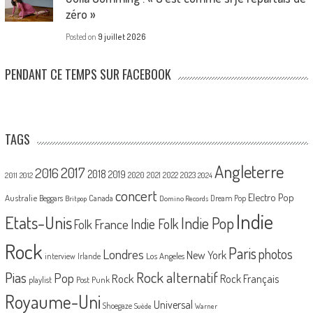
zéro »
Posted on
9 juillet 2026
PENDANT CE TEMPS SUR FACEBOOK
TAGS
Angleterre
2017
2016
2018
2019
2020
2021
2022
2023
2011
2012
2024
concert
Electro Pop
Australie
Canada
Beggars
Dream Pop
Britpop
Domino Records
Indie
Etats-Unis
Indie Pop
France
Indie Folk
Folk
Rock
Paris
Londres
photos
New York
Los Angeles
interview
Irlande
Pias
Rock alternatif
Pop
Rock
Rock Français
playlist
Post Punk
Royaume-Uni
Universal
Shoegaze
Suède
Warner