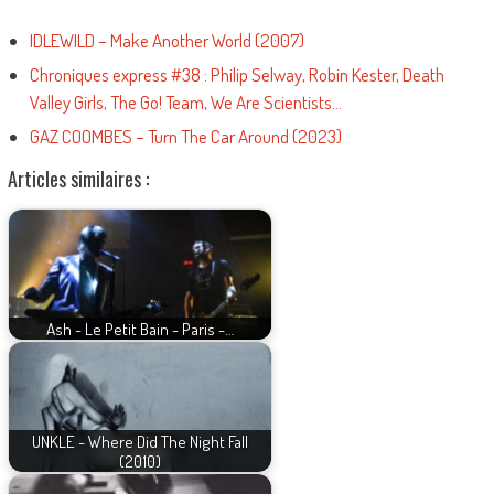
IDLEWILD – Make Another World (2007)
Chroniques express #38 : Philip Selway, Robin Kester, Death
Valley Girls, The Go! Team, We Are Scientists…
GAZ COOMBES – Turn The Car Around (2023)
Articles similaires :
Ash - Le Petit Bain - Paris -…
UNKLE - Where Did The Night Fall
(2010)