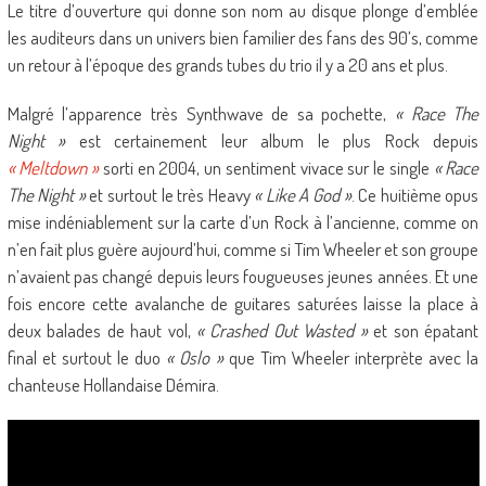
Le titre d’ouverture qui donne son nom au disque plonge d’emblée
les auditeurs dans un univers bien familier des fans des 90’s, comme
un retour à l’époque des grands tubes du trio il y a 20 ans et plus.
Malgré l’apparence très Synthwave de sa pochette,
« Race The
Night »
est certainement leur album le plus Rock depuis
« Meltdown »
sorti en 2004, un sentiment vivace sur le single
« Race
The Night »
et surtout le très Heavy
« Like A God »
. Ce huitième opus
mise indéniablement sur la carte d’un Rock à l’ancienne, comme on
n’en fait plus guère aujourd’hui, comme si Tim Wheeler et son groupe
n’avaient pas changé depuis leurs fougueuses jeunes années. Et une
fois encore cette avalanche de guitares saturées laisse la place à
deux balades de haut vol,
« Crashed Out Wasted »
et son épatant
final et surtout le duo
« Oslo »
que Tim Wheeler interprète avec la
chanteuse Hollandaise Démira.