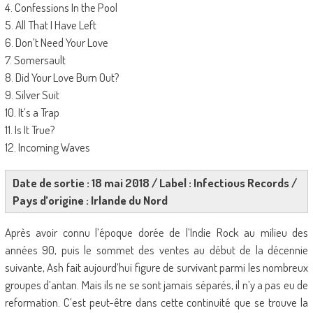
4. Confessions In the Pool
5. All That I Have Left
6. Don’t Need Your Love
7. Somersault
8. Did Your Love Burn Out?
9. Silver Suit
10. It’s a Trap
11. Is It True?
12. Incoming Waves
Date de sortie : 18 mai 2018 / Label : Infectious Records /
Pays d’origine : Irlande du Nord
Après avoir connu l’époque dorée de l’Indie Rock au milieu des
années 90, puis le sommet des ventes au début de la décennie
suivante, Ash fait aujourd’hui figure de survivant parmi les nombreux
groupes d’antan. Mais ils ne se sont jamais séparés, il n’y a pas eu de
reformation. C’est peut-être dans cette continuité que se trouve la