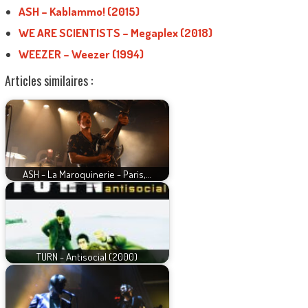
ASH – Kablammo! (2015)
WE ARE SCIENTISTS – Megaplex (2018)
WEEZER – Weezer (1994)
Articles similaires :
ASH - La Maroquinerie - Paris,…
TURN - Antisocial (2000)