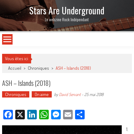
Stars Are Underground
Le webzine Rock Indépendant
Vous êtes ici
Accueil
>
Chroniques
>
ASH – Islands (2018)
ASH – Islands (2018)
Chroniques
On aime
by
David Servant
-
25 mai 2018
Facebook
X
LinkedIn
WhatsApp
Messenger
Email
Partager
1.