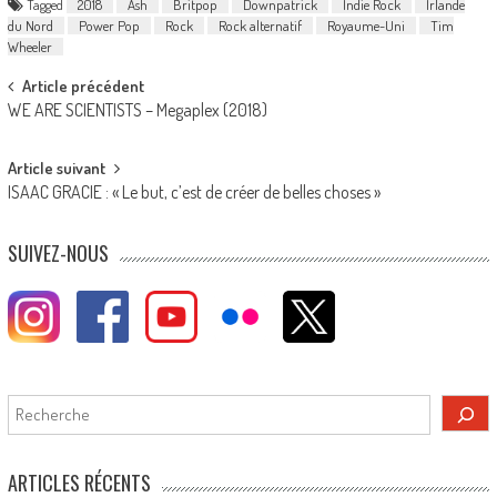
Tagged
2018
Ash
Britpop
Downpatrick
Indie Rock
Irlande
du Nord
Power Pop
Rock
Rock alternatif
Royaume-Uni
Tim
Wheeler
Post
Article précédent
WE ARE SCIENTISTS – Megaplex (2018)
navigation
Article suivant
ISAAC GRACIE : « Le but, c’est de créer de belles choses »
SUIVEZ-NOUS
Rechercher
ARTICLES RÉCENTS