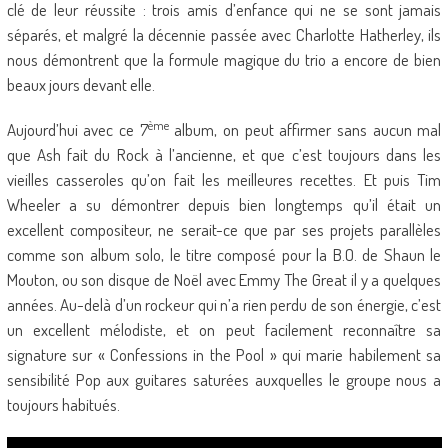
clé de leur réussite : trois amis d’enfance qui ne se sont jamais
séparés, et malgré la décennie passée avec Charlotte Hatherley, ils
nous démontrent que la formule magique du trio a encore de bien
beaux jours devant elle.
ème
Aujourd’hui avec ce 7
album, on peut affirmer sans aucun mal
que Ash fait du Rock à l’ancienne, et que c’est toujours dans les
vieilles casseroles qu’on fait les meilleures recettes. Et puis Tim
Wheeler a su démontrer depuis bien longtemps qu’il était un
excellent compositeur, ne serait-ce que par ses projets parallèles
comme son album solo, le titre composé pour la B.O. de Shaun le
Mouton, ou son disque de Noël avec Emmy The Great il y a quelques
années. Au-delà d’un rockeur qui n’a rien perdu de son énergie, c’est
un excellent mélodiste, et on peut facilement reconnaître sa
signature sur « Confessions in the Pool » qui marie habilement sa
sensibilité Pop aux guitares saturées auxquelles le groupe nous a
toujours habitués.