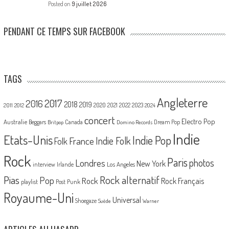
Posted on
9 juillet 2026
PENDANT CE TEMPS SUR FACEBOOK
TAGS
Angleterre
2017
2016
2018
2019
2020
2021
2022
2023
2011
2012
2024
concert
Electro Pop
Australie
Canada
Beggars
Dream Pop
Britpop
Domino Records
Indie
Etats-Unis
Indie Pop
France
Indie Folk
Folk
Rock
Paris
Londres
photos
New York
Los Angeles
interview
Irlande
Pias
Rock alternatif
Pop
Rock
Rock Français
playlist
Post Punk
Royaume-Uni
Universal
Shoegaze
Suède
Warner