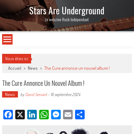
Stars Are Underground
Le webzine Rock Indépendant
Vous êtes ici
Accueil
>
News
>
The Cure annonce un nouvel album !
The Cure Annonce Un Nouvel Album !
News
by
David Servant
-
16 septembre 2024
Facebook
X
LinkedIn
WhatsApp
Messenger
Email
Partager