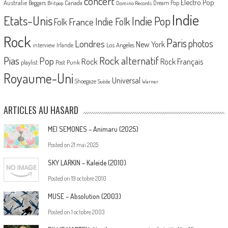
concert
Electro Pop
Australie
Canada
Beggars
Dream Pop
Britpop
Domino Records
Indie
Etats-Unis
Indie Pop
France
Indie Folk
Folk
Rock
Paris
Londres
photos
New York
Los Angeles
interview
Irlande
Pias
Rock alternatif
Pop
Rock
Rock Français
playlist
Post Punk
Royaume-Uni
Universal
Shoegaze
Suède
Warner
ARTICLES AU HASARD
MEI SEMONES – Animaru (2025)
Posted on
21 mai 2025
SKY LARKIN – Kaleide (2010)
Posted on
19 octobre 2010
MUSE – Absolution (2003)
Posted on
1 octobre 2003