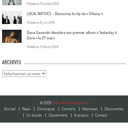
Posted on
11 octobre 2023
LOCAL NATIVES – Découvrez le clip de « Villainy »
Posted on
9 juin 2016
Dana Gavanski dévoilera son premier album « Yesterday Is
Gone » le 27 mars
Posted on
13 février 2020
ARCHIVES
Archives
© 2026
Stars Are Underground
Accueil
News
Chroniques
Concerts
Interviews
Découvertes
En écoute
Classements
A propos
Contact