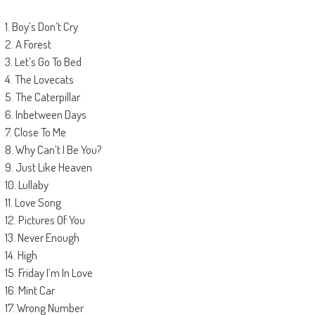
1. Boy’s Don’t Cry
2. A Forest
3. Let’s Go To Bed
4. The Lovecats
5. The Caterpillar
6. Inbetween Days
7. Close To Me
8. Why Can’t I Be You?
9. Just Like Heaven
10. Lullaby
11. Love Song
12. Pictures Of You
13. Never Enough
14. High
15. Friday I’m In Love
16. Mint Car
17. Wrong Number