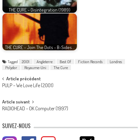
THE CURE - Disintegration (1989)
THE CURE - Join The Dots - B-Sides…
Tagged
2001
Angleterre
Best Of
Fiction Records
Londres
Polydor
Royaume-Uni
The Cure
Post
Article précédent
PULP – We Love Life (2001)
navigation
Article suivant
RADIOHEAD – OK Computer (1997)
SUIVEZ-NOUS