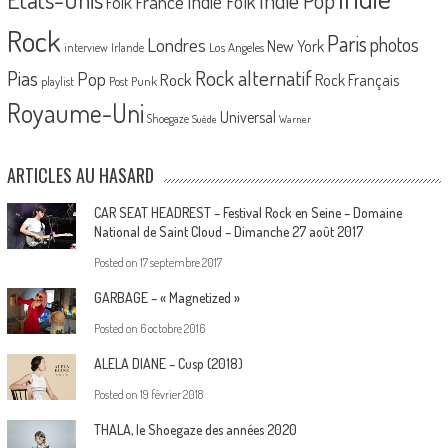
Indie Pop
France
Indie Folk
Folk
Rock
Paris
Londres
photos
New York
Los Angeles
interview
Irlande
Pias
Rock alternatif
Pop
Rock
Rock Français
playlist
Post Punk
Royaume-Uni
Universal
Shoegaze
Suède
Warner
ARTICLES AU HASARD
CAR SEAT HEADREST – Festival Rock en Seine – Domaine
National de Saint Cloud – Dimanche 27 août 2017
Posted on
17 septembre 2017
GARBAGE – « Magnetized »
Posted on
6 octobre 2016
ALELA DIANE – Cusp (2018)
Posted on
19 février 2018
THALA, le Shoegaze des années 2020