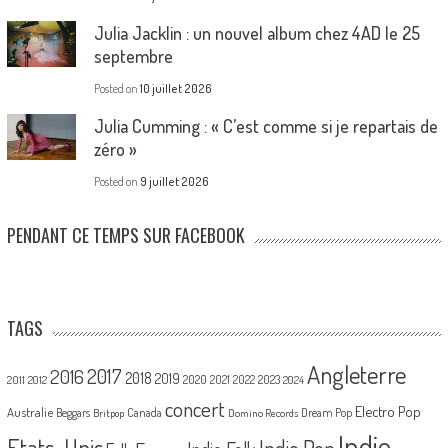
Julia Jacklin : un nouvel album chez 4AD le 25
septembre
Posted on
10 juillet 2026
Julia Cumming : « C’est comme si je repartais de
zéro »
Posted on
9 juillet 2026
PENDANT CE TEMPS SUR FACEBOOK
TAGS
Angleterre
2017
2016
2018
2019
2020
2021
2022
2023
2011
2012
2024
concert
Electro Pop
Australie
Canada
Beggars
Dream Pop
Britpop
Domino Records
Indie
Etats-Unis