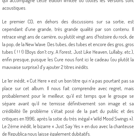
qui accompagne cette édition limitée où toutes les versions sont
acoustiques.
Le premier CD, en dehors des discussions sur sa sortie, est
cependant d’une grande, très grande qualité par son contenu. Il
retrace vingt ans de carrière, ou plutôt vingt ans d’histoire du rock, de
la pop, de la New Wave. Des tubes, des tubes et encore des gros, gros
tubes ( ! ! !) (Boys don’t cry, A Forest, Just Like Heaven, Lullaby, etc.),
enfin presque, puisque les Cure nous font ici le cadeau (ou plutôt la
mauvaise surprise) d’y ajouter 2 titres inédits.
Le 1er inédit, « Cut Here » est un bon titre qui n’a pas pourtant pas sa
place sur cet album. Il nous fait comprendre avec regret, mais
probablement pour le meilleur, qu’il est temps que le groupe se
sépare avant qu’il ne ternisse définitivement son image et sa
crédibilité (le problème s’était posé de la part du public et des
critiques en 1996, après la sotie du très inégal « Wild Mood Swings »).
Le 2ème inédit, le bizarre « Just Say Yes » en duo avec la chanteuse
de Republica nous laisse également dubitatifs.