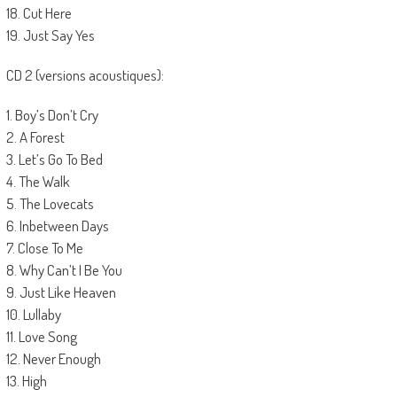
18. Cut Here
19. Just Say Yes
CD 2 (versions acoustiques):
1. Boy’s Don’t Cry
2. A Forest
3. Let’s Go To Bed
4. The Walk
5. The Lovecats
6. Inbetween Days
7. Close To Me
8. Why Can’t I Be You
9. Just Like Heaven
10. Lullaby
11. Love Song
12. Never Enough
13. High