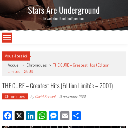
Stars Are Underground
Le webzine Rock Indépendant
Vous êtes ici
Accueil
>
Chroniques
>
THE CURE – Greatest Hits (Edition
Limitée – 2001)
THE CURE – Greatest Hits (Edition Limitée – 2001)
Chroniques
by
David Servant
-
14 novembre 2001
Facebook
X
LinkedIn
WhatsApp
Messenger
Email
Partager