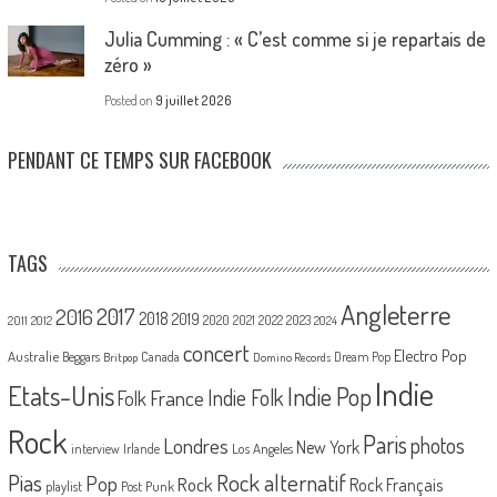
Julia Cumming : « C’est comme si je repartais de
zéro »
Posted on
9 juillet 2026
PENDANT CE TEMPS SUR FACEBOOK
TAGS
Angleterre
2017
2016
2018
2019
2020
2021
2022
2023
2011
2012
2024
concert
Electro Pop
Australie
Canada
Beggars
Dream Pop
Britpop
Domino Records
Indie
Etats-Unis
Indie Pop
France
Indie Folk
Folk
Rock
Paris
Londres
photos
New York
Los Angeles
interview
Irlande
Pias
Rock alternatif
Pop
Rock
Rock Français
playlist
Post Punk