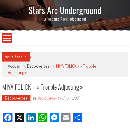
Stars Are Underground
Le webzine Rock Indépendant
Vous êtes ici
Accueil
>
Découvertes
>
MIYA FOLICK – « Trouble
Adjusting »
MIYA FOLICK – « Trouble Adjusting »
Découvertes
by
David Servant
-
17 juin 2017
Facebook
X
LinkedIn
WhatsApp
Messenger
Email
Partager