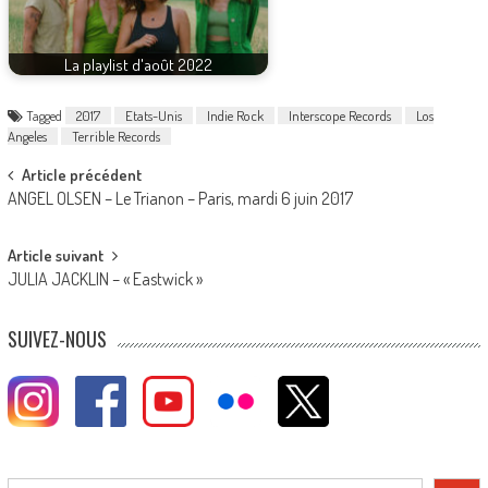
La playlist d'août 2022
Tagged
2017
Etats-Unis
Indie Rock
Interscope Records
Los
Angeles
Terrible Records
Post
Article précédent
ANGEL OLSEN – Le Trianon – Paris, mardi 6 juin 2017
navigation
Article suivant
JULIA JACKLIN – « Eastwick »
SUIVEZ-NOUS