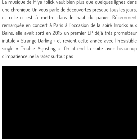
La musique de Miya Folick vaut bien plus que quelques lignes dans
une chronique. On vous parle de découvertes presque tous les jours,
et celle-ci est à mettre dans le haut du panier. Récemment
remarquée en concert à Paris à l’occasion de la soiré Inrocks aux
Bains, elle avait sorti en 2015 un premier EP déjà très prometteur
intitulé « Strange Darling » et revient cette année avec l’irrésistible
single « Trouble Asjusting ». On attend la suite avec beaucoup
d’impatience, ne la ratez surtout pas.