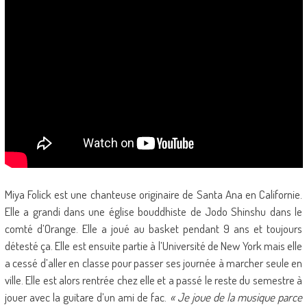
Miya Folick est une chanteuse originaire de Santa Ana en Californie.
Elle a grandi dans une église bouddhiste de Jodo Shinshu dans le
comté d’Orange. Elle a joué au basket pendant 9 ans et toujours
détesté ça. Elle est ensuite partie à l’Université de New York mais elle
a cessé d’aller en classe pour passer ses journée à marcher seule en
ville. Elle est alors rentrée chez elle et a passé le reste du semestre à
jouer avec la guitare d’un ami de fac.
« Je joue de la musique parce