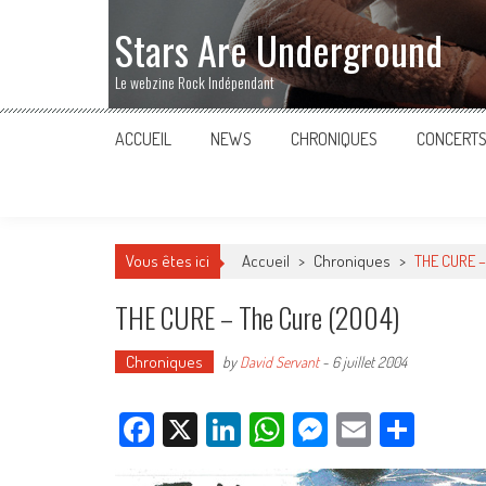
Stars Are Underground
Le webzine Rock Indépendant
ACCUEIL
NEWS
CHRONIQUES
CONCERT
Vous êtes ici
Accueil
>
Chroniques
>
THE CURE –
THE CURE – The Cure (2004)
Chroniques
by
David Servant
-
6 juillet 2004
Facebook
X
LinkedIn
WhatsApp
Messenger
Email
Parta