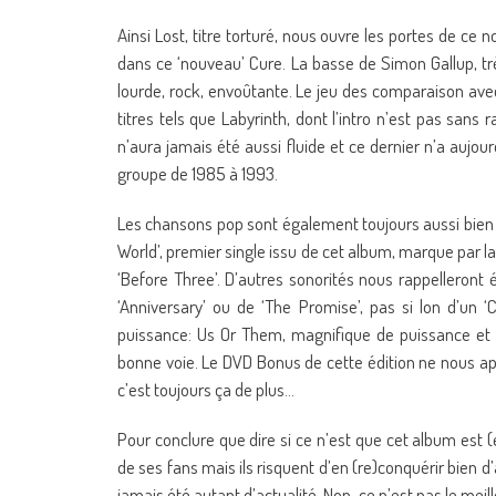
Ainsi Lost, titre torturé, nous ouvre les portes de ce
dans ce ‘nouveau’ Cure. La basse de Simon Gallup, tr
lourde, rock, envoûtante. Le jeu des comparaison av
titres tels que Labyrinth, dont l’intro n’est pas sans
n’aura jamais été aussi fluide et ce dernier n’a aujourd
groupe de 1985 à 1993.
Les chansons pop sont également toujours aussi bien fic
World’, premier single issu de cet album, marque par l
‘Before Three’. D’autres sonorités nous rappelleront
‘Anniversary’ ou de ‘The Promise’, pas si lon d’un ‘
puissance: Us Or Them, magnifique de puissance et d
bonne voie. Le DVD Bonus de cette édition ne nous ap
c’est toujours ça de plus…
Pour conclure que dire si ce n’est que cet album est 
de ses fans mais ils risquent d’en (re)conquérir bien d
jamais été autant d’actualité. Non, ce n’est pas le meil