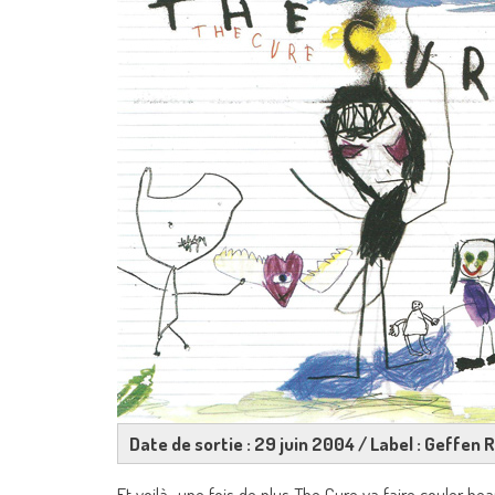
Date de sortie : 29 juin 2004 / Label : Geffen
Et voilà…une fois de plus The Cure va faire couler be