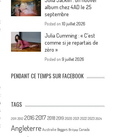
Julia Jacklin : un nouvel
album chez 4AD le 25
septembre
t
Posted on
10 juillet 2026
e
Julia Cumming : « C’est
comme si je repartais de
zéro »
Posted on
9 juillet 2026
PENDANT CE TEMPS SUR FACEBOOK
e
:
a
TAGS
s
2017
2016
e
2018
2019
2020
2021
2022
2023
2011
2012
2024
t
Angleterre
Australie
Canada
Beggars
Britpop