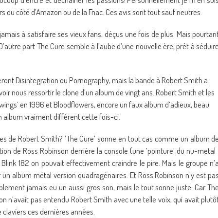
urs du côté d’Amazon ou de la Fnac. Ces avis sont tout sauf neutres.
jamais à satisfaire ses vieux fans, déçus une fois de plus. Mais pourtan
. D’autre part The Cure semble à l’aube d’une nouvelle ère, prêt à séduir
teront Disintegration ou Pornography, mais la bande à Robert Smith a
voir nous ressortir le clone d’un album de vingt ans. Robert Smith et les
 Swings’ en 1996 et Bloodflowers, encore un faux album d’adieux, beau
 album vraiment différent cette fois-ci.
entes de Robert Smith? ‘The Cure’ sonne en tout cas comme un album d
tion de Ross Robinson derrière la console (une ‘pointure’ du nu-metal 
Blink 182 on pouvait effectivement craindre le pire. Mais le groupe n’
 un album métal version quadragénaires. Et Ross Robinson n’y est pa
blement jamais eu un aussi gros son, mais le tout sonne juste. Car Th
’on n’avait pas entendu Robert Smith avec une telle voix, qui avait plutô
e claviers ces dernières années.