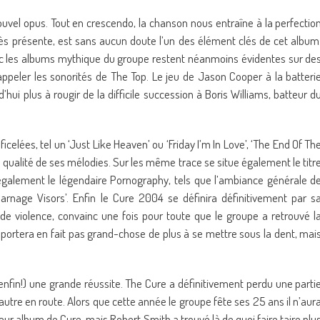
 nouvel opus. Tout en crescendo, la chanson nous entraîne à la perfectio
ès présente, est sans aucun doute l’un des élément clés de cet album
ec les albums mythique du groupe restent néanmoins évidentes sur de
 rappeler les sonorités de The Top. Le jeu de Jason Cooper à la batteri
’hui plus à rougir de la difficile succession à Boris Williams, batteur d
elées, tel un ‘Just Like Heaven’ ou ‘Friday I’m In Love’, ‘The End Of Th
a qualité de ses mélodies. Sur les même trace se situe également le titr
 également le légendaire Pornography, tels que l’ambiance générale d
Carnage Visors’. Enfin le Cure 2004 se définira définitivement par s
e violence, convainc une fois pour toute que le groupe a retrouvé l
portera en fait pas grand-chose de plus à se mettre sous la dent, mai
(enfin!) une grande réussite. The Cure a définitivement perdu une parti
’autre en route. Alors que cette année le groupe fête ses 25 ans il n’aur
leur album de Cure, mais Robert Smith a trouvé là de quoi faire taire plu