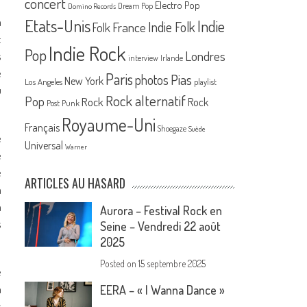
concert
Electro Pop
Dream Pop
Domino Records
n
Etats-Unis
Indie
France
Indie Folk
Folk
:
Indie Rock
Pop
Londres
s
interview
Irlande
e
Paris
Pias
photos
New York
Los Angeles
playlist
u
Rock alternatif
Pop
Rock
Rock
Post Punk
Royaume-Uni
Français
Shoegaze
Suède
e
Universal
Warner
e
e
ARTICLES AU HASARD
a
a
Aurora – Festival Rock en
s
Seine – Vendredi 22 août
2025
Posted on
15 septembre 2025
e
a
EERA – « I Wanna Dance »
s