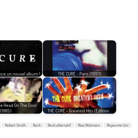
ce un nouvel album !
THE CURE - Paris (1993)
he Head On The Door
(1985)
THE CURE - Greatest Hits (Edition…
Robert Smith
Rock
Rock alternatif
Ross Robinson
Royaume-Uni