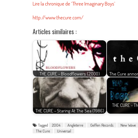
Lire la chronique de ‘Three Imaginary Boys’
http://www.thecure.com/
Articles similaires :
THE CURE - Bloodflowers (2000)
The Cure annon
THE CURE - T
THE CURE - Staring At The Sea (1986)
Tagged
2004
Angleterre
Geffen Records
New Wave
The Cure
Universal