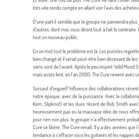
très vite rendu compte en allant voir l’avis des achete
D’une part il semble que le groupe ne parviendra plus 
d’autres, dont moi, vous diront tout à fait le contraire
tout un nouveau public.
En un mot tout le problème est là. Les puristes regret
bien changé et il serait peut-être bien décevant de les 
siens vont de l’avant. Après le peu inspiré ‘Wild Mood
mais assez lent, en l’an 2000, The Cure revient avec un
Sursaut d’orgueil? Influence des collaborations réc
notre époque, avec de la puissance. Avec la collabora
Korn, Slipknot) et les duos récent de Bob Smith avec 
heureusement pas eu la mauvaise idée de nous offrir
pour rien non plus: le groupe n’a effectivement proba
Cure se libère. The Cure renaît. Il y a des années que l
tendance à s’effacer sous les guitares et les nappes d