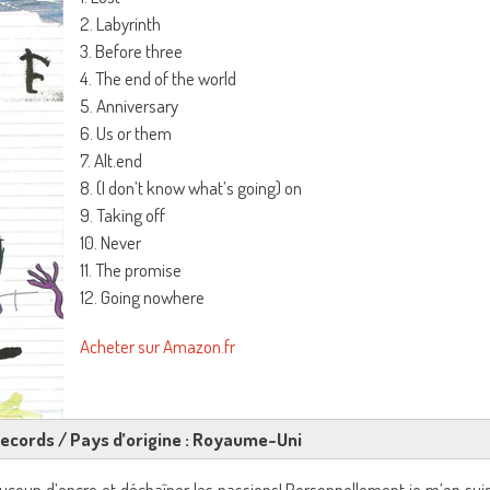
2. Labyrinth
3. Before three
4. The end of the world
5. Anniversary
6. Us or them
7. Alt.end
8. (I don’t know what’s going) on
9. Taking off
10. Never
11. The promise
12. Going nowhere
Acheter sur Amazon.fr
 Records / Pays d’origine : Royaume-Uni
aucoup d’encre et déchaîner les passions! Personnellement je m’en sui