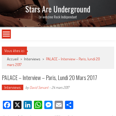
Stars Are Underground
Le webzine Rock Indépendant
Vous êtes ici
Accueil
>
Interviews
>
PALACE – Interview – Paris, lundi 20
mars 2017
PALACE – Interview – Paris, Lundi 20 Mars 2017
Interviews
by
David Servant
-
24 mars 2017
Facebook
X
LinkedIn
WhatsApp
Messenger
Email
Partager