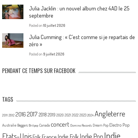
Julia Jacklin : un nouvel album chez 4AD le 25
septembre
Posted on
10 juillet 2026
Julia Cumming : « C’est comme si je repartais de
zéro »
Posted on
9 juillet 2026
PENDANT CE TEMPS SUR FACEBOOK
TAGS
Angleterre
2017
2016
2018
2019
2020
2021
2022
2023
2011
2012
2024
concert
Electro Pop
Australie
Canada
Beggars
Dream Pop
Britpop
Domino Records
Indie
Etats-Unis
Indie Pop
France
Indie Folk
Folk