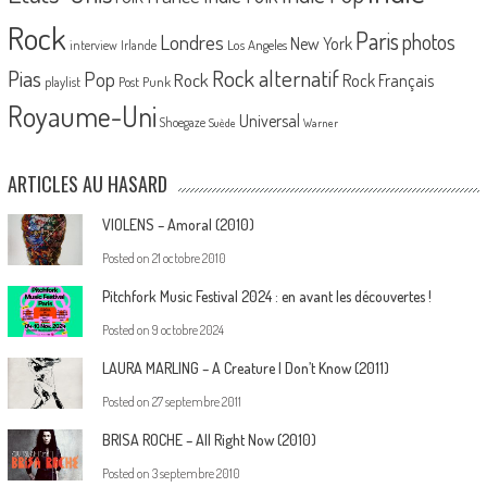
Rock
Paris
Londres
photos
New York
Los Angeles
interview
Irlande
Pias
Rock alternatif
Pop
Rock
Rock Français
playlist
Post Punk
Royaume-Uni
Universal
Shoegaze
Suède
Warner
ARTICLES AU HASARD
VIOLENS – Amoral (2010)
Posted on
21 octobre 2010
Pitchfork Music Festival 2024 : en avant les découvertes !
Posted on
9 octobre 2024
LAURA MARLING – A Creature I Don’t Know (2011)
Posted on
27 septembre 2011
BRISA ROCHE – All Right Now (2010)
Posted on
3 septembre 2010