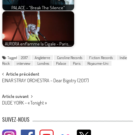
PALACE - "Break The Silence"
AURORA enflamme la Cigale - Paris,…
Tagged
2017
Angleterre
Caroline Records
Fiction Records
Indie
Rock
interview
Londres
Palace
Paris
Royaume-Uni
Post
Article précédent
EINAR STRAY ORCHESTRA – Dear Bigotry (2017)
navigation
Article suivant
DUDE YORK – « Tonight »
SUIVEZ-NOUS