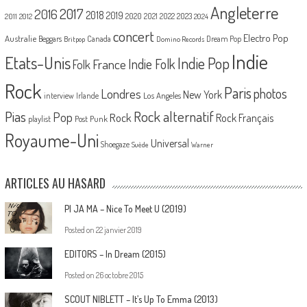
Angleterre
2017
2016
2018
2019
2020
2021
2022
2023
2011
2012
2024
concert
Electro Pop
Australie
Canada
Beggars
Dream Pop
Britpop
Domino Records
Indie
Etats-Unis
Indie Pop
France
Indie Folk
Folk
Rock
Paris
Londres
photos
New York
Los Angeles
interview
Irlande
Pias
Rock alternatif
Pop
Rock
Rock Français
playlist
Post Punk
Royaume-Uni
Universal
Shoegaze
Suède
Warner
ARTICLES AU HASARD
PI JA MA – Nice To Meet U (2019)
Posted on
22 janvier 2019
EDITORS – In Dream (2015)
Posted on
26 octobre 2015
SCOUT NIBLETT – It’s Up To Emma (2013)