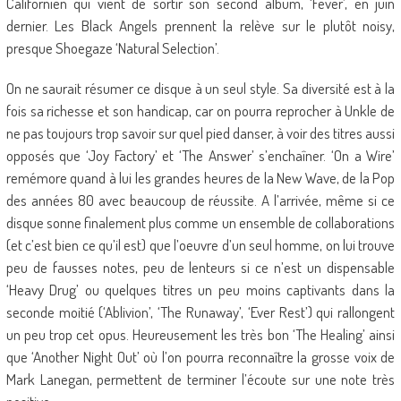
Californien qui vient de sortir son second album, ‘Fever’, en juin
dernier. Les Black Angels prennent la relève sur le plutôt noisy,
presque Shoegaze ‘Natural Selection’.
On ne saurait résumer ce disque à un seul style. Sa diversité est à la
fois sa richesse et son handicap, car on pourra reprocher à Unkle de
ne pas toujours trop savoir sur quel pied danser, à voir des titres aussi
opposés que ‘Joy Factory’ et ‘The Answer’ s’enchaîner. ‘On a Wire’
remémore quand à lui les grandes heures de la New Wave, de la Pop
des années 80 avec beaucoup de réussite. A l’arrivée, même si ce
disque sonne finalement plus comme un ensemble de collaborations
(et c’est bien ce qu’il est) que l’oeuvre d’un seul homme, on lui trouve
peu de fausses notes, peu de lenteurs si ce n’est un dispensable
‘Heavy Drug’ ou quelques titres un peu moins captivants dans la
seconde moitié (‘Ablivion’, ‘The Runaway’, ‘Ever Rest’) qui rallongent
un peu trop cet opus. Heureusement les très bon ‘The Healing’ ainsi
que ‘Another Night Out’ où l’on pourra reconnaître la grosse voix de
Mark Lanegan, permettent de terminer l’écoute sur une note très