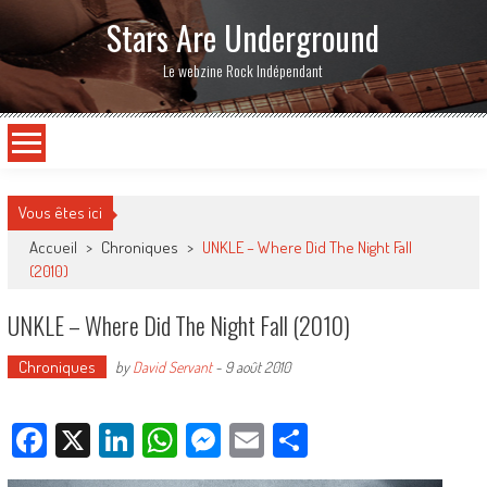
Stars Are Underground
Le webzine Rock Indépendant
Vous êtes ici
Accueil
>
Chroniques
>
UNKLE – Where Did The Night Fall
(2010)
UNKLE – Where Did The Night Fall (2010)
Chroniques
by
David Servant
-
9 août 2010
Facebook
X
LinkedIn
WhatsApp
Messenger
Email
Partager