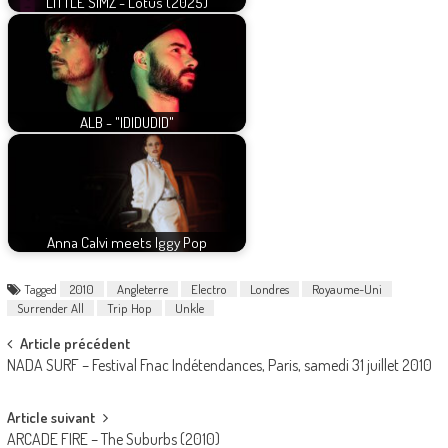
LITTLE SIMZ - Lotus (2025)
ALB - "IDIDUDID"
Anna Calvi meets Iggy Pop
Tagged
2010
Angleterre
Electro
Londres
Royaume-Uni
Surrender All
Trip Hop
Unkle
Post
Article précédent
NADA SURF – Festival Fnac Indétendances, Paris, samedi 31 juillet 2010
navigation
Article suivant
ARCADE FIRE – The Suburbs (2010)