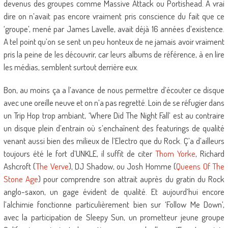
devenus des groupes comme Massive Attack ou Portishead. A vrai
dire on n’avait pas encore vraiment pris conscience du fait que ce
‘groupe’, mené par James Lavelle, avait déjà 16 années d’existence.
A tel point qu’on se sent un peu honteux de ne jamais avoir vraiment
pris la peine de les découvrir, car leurs albums de référence, à en lire
les médias, semblent surtout derrière eux.
Bon, au moins ça a l’avance de nous permettre d’écouter ce disque
avec une oreille neuve et on n’a pas regretté. Loin de se réfugier dans
un Trip Hop trop ambiant, ‘Where Did The Night Fall’ est au contraire
un disque plein d’entrain où s’enchaînent des featurings de qualité
venant aussi bien des milieux de l’Electro que du Rock. Ç’a d’ailleurs
toujours été le fort d’UNKLE, il suffit de citer
Thom Yorke
, Richard
Ashcroft (
The Verve
), DJ Shadow, ou Josh Homme (
Queens Of The
Stone Age
) pour comprendre son attrait auprès du gratin du Rock
anglo-saxon, un gage évident de qualité. Et aujourd’hui encore
l’alchimie fonctionne particulièrement bien sur ‘Follow Me Down’,
avec la participation de Sleepy Sun, un prometteur jeune groupe