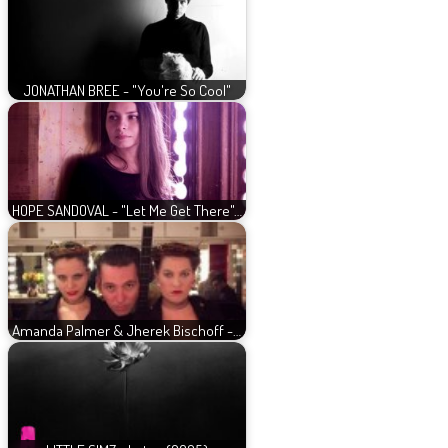
JONATHAN BREE - "You're So Cool"
HOPE SANDOVAL - "Let Me Get There"…
Amanda Palmer & Jherek Bischoff -…