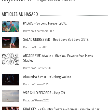
Shoegaze
Suède
Warner
ARTICLES AU HASARD
PALACE – So Long Forever (2016)
Posted on
15 décembre 2016
SALAD UNDRESSED – Good Love Bad Love (2018)
Posted on
31 mai 2018
ARCADE FIRE dévoile « I Give You Power » feat. Mavis
Staples
Posted on
20 janvier 2017
Alexandra Savior – « Unforgivable »
Posted on
19 mars 2025
WAR CHILD RECORDS – Help (2)
Posted on
16 mars 2026
GOAT GIRL – « Country Sleaze » – Nouveau clip réalisé par