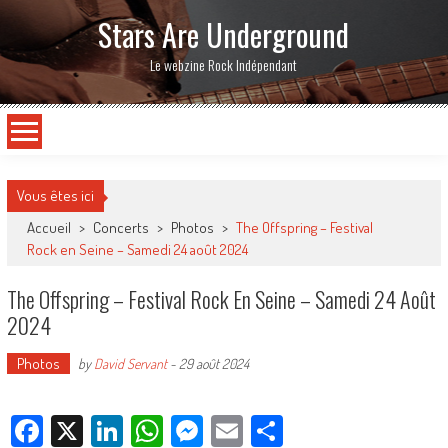
Stars Are Underground
Le webzine Rock Indépendant
Vous êtes ici
Accueil
>
Concerts
>
Photos
>
The Offspring – Festival
Rock en Seine – Samedi 24 août 2024
The Offspring – Festival Rock En Seine – Samedi 24 Août
2024
Photos
by
David Servant
-
29 août 2024
Facebook
X
LinkedIn
WhatsApp
Messenger
Email
Partager