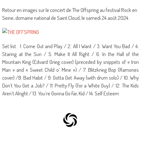
Retour en images sur le concert de The Offspring au festival Rock en
Seine, domaine national de Saint Cloud, le samedi 24 août 2024.
Set list : 1. Come Out and Play / 2. All I Want / 3. Want You Bad / 4.
Staring at the Sun / 5. Make It All Right / 6. In the Hall of the
Mountain King (Edvard Grieg cover) (preceded by snippets of « Iron
Man » and « Sweet Child o’ Mine ») / 7. Blitzkrieg Bop (Ramones
cover) /8. Bad Habit / 9. Gotta Get Away (with drum solo) / 10. Why
Don’t You Get a Job? / 11. Pretty Fly (for a White Guy) / 12. The Kids
Aren’t Alright / 13. You’re Gonna Go Far, Kid / 14. Self Esteem