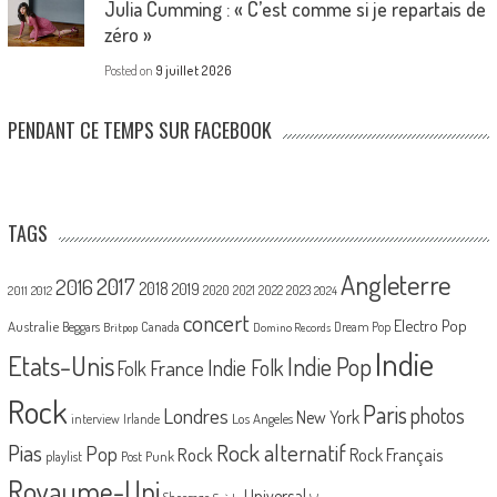
Julia Cumming : « C’est comme si je repartais de
zéro »
Posted on
9 juillet 2026
PENDANT CE TEMPS SUR FACEBOOK
TAGS
Angleterre
2017
2016
2018
2019
2020
2021
2022
2023
2011
2012
2024
concert
Electro Pop
Australie
Canada
Beggars
Dream Pop
Britpop
Domino Records
Indie
Etats-Unis
Indie Pop
France
Indie Folk
Folk
Rock
Paris
Londres
photos
New York
Los Angeles
interview
Irlande
Pias
Rock alternatif
Pop
Rock
Rock Français
playlist
Post Punk
Royaume-Uni
Universal