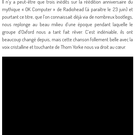
Il n’y a peut-être que trois inédits sur la réédition anniversaire du
mythique « OK Computer » de Radiohead (à paraître le 23 juin) et
pourtant ce titre, que l’on connaissait déjà via de nombreux bootlegs,
nous replonge au beau milieu d’une époque pendant laquelle le
groupe d’Oxford nous a tant fait rêver. C’est indéniable, ils ont
beaucoup changé depuis, mais cette chanson follement belle avec la
voix cristalline et touchante de Thom Yorke nous va droit au cœur.