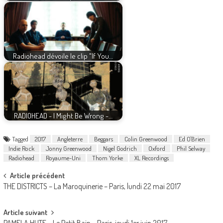
Radiohead dévoile le clip "If You…
RADIOHEAD - I Might Be Wrong -…
Tagged
2017
Angleterre
Beggars
Colin Greenwood
Ed O'Brien
Indie Rock
Jonny Greenwood
Nigel Godrich
Oxford
Phil Selway
Radiohead
Royaume-Uni
Thom Yorke
XL Recordings
Post
Article précédent
THE DISTRICTS – La Maroquinerie – Paris, lundi 22 mai 2017
navigation
Article suivant
PAMELA HUTE – Le Petit Bain – Paris, jeudi 1er juin 2017