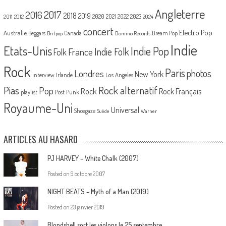
Angleterre
2017
2016
2018
2019
2020
2021
2022
2023
2011
2012
2024
concert
Electro Pop
Australie
Canada
Beggars
Dream Pop
Britpop
Domino Records
Indie
Etats-Unis
Indie Pop
France
Indie Folk
Folk
Rock
Paris
Londres
photos
New York
Los Angeles
interview
Irlande
Pias
Rock alternatif
Pop
Rock
Rock Français
playlist
Post Punk
Royaume-Uni
Universal
Shoegaze
Suède
Warner
ARTICLES AU HASARD
PJ HARVEY – White Chalk (2007)
Posted on
9 octobre 2007
NIGHT BEATS – Myth of a Man (2019)
Posted on
23 janvier 2019
Blondshell sort les violons le 25 septembre