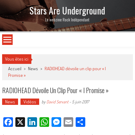
Stars Are Underground
Le webzine Rock Indépendant
Vous êtes ici
Accueil
>
News
>
RADIOHEAD dévoile un clip pour « I
Promise »
RADIOHEAD Dévoile Un Clip Pour « I Promise »
News
Vidéos
by
David Servant
-
5 juin 2017
Facebook
X
LinkedIn
WhatsApp
Messenger
Email
Partager