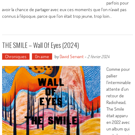
parfois pour
avoir la chance de partager avec eux ces moments que l’on n’avait pas
connus à l’époque, parce que l’on était trop jeune, trop loin…
THE SMILE – Wall Of Eyes (2024)
Chroniques
On aime
by
David Servant
-
2 février 2024
Comme pour
pallier
l’interminable
attente d’un
retour de
Radiohead,
The Smile
était apparu
en 2022 avec
un album qui