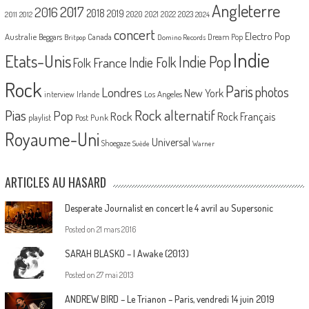
Angleterre
2017
2016
2018
2019
2020
2021
2022
2023
2011
2012
2024
concert
Electro Pop
Australie
Canada
Beggars
Dream Pop
Britpop
Domino Records
Indie
Etats-Unis
Indie Pop
France
Indie Folk
Folk
Rock
Paris
Londres
photos
New York
Los Angeles
interview
Irlande
Pias
Rock alternatif
Pop
Rock
Rock Français
playlist
Post Punk
Royaume-Uni
Universal
Shoegaze
Suède
Warner
ARTICLES AU HASARD
Desperate Journalist en concert le 4 avril au Supersonic
Posted on
21 mars 2016
SARAH BLASKO – I Awake (2013)
Posted on
27 mai 2013
ANDREW BIRD – Le Trianon – Paris, vendredi 14 juin 2019