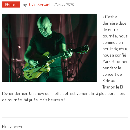
Photos
by
David Servant
-
2 mars 2020
« C’est la
dernière date
de notre
tournée, nous
sommes un
peu fatigués »,
nous a confié
Mark Gardener
pendant le
concert de
Ride au
Trianon le 13
février dernier. Un show qui mettait effectivement fin à plusieurs mois
de tournée. Fatigués, mais heureux !
Posts
Plus ancien