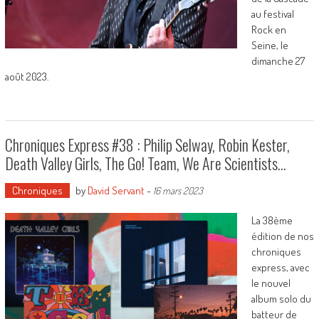
au festival
Rock en
Seine, le
dimanche 27
août 2023.
Chroniques Express #38 : Philip Selway, Robin Kester,
Death Valley Girls, The Go! Team, We Are Scientists…
Chroniques
by
David Servant
-
16 mars 2023
La 38ème
édition de nos
chroniques
express, avec
le nouvel
album solo du
batteur de