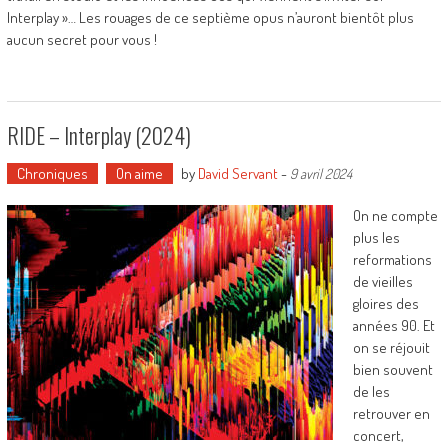
Interplay »… Les rouages de ce septième opus n’auront bientôt plus
aucun secret pour vous !
RIDE – Interplay (2024)
Chroniques
On aime
by
David Servant
-
9 avril 2024
On ne compte
plus les
reformations
de vieilles
gloires des
années 90. Et
on se réjouit
bien souvent
de les
retrouver en
concert,