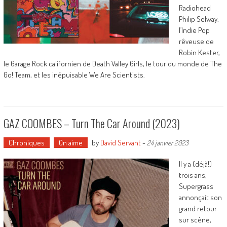
Radiohead
Philip Selway,
l’Indie Pop
rêveuse de
Robin Kester,
le Garage Rock californien de Death Valley Girls, le tour du monde de The
Go! Team, et les inépuisable We Are Scientists.
GAZ COOMBES – Turn The Car Around (2023)
Chroniques
On aime
by
David Servant
-
24 janvier 2023
Il y a (déjà!)
trois ans,
Supergrass
annonçait son
grand retour
sur scène,