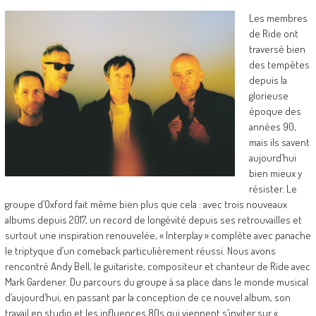
Les membres
de Ride ont
traversé bien
des tempêtes
depuis la
glorieuse
époque des
années 90,
mais ils savent
aujourd’hui
bien mieux y
résister. Le
groupe d’Oxford fait même bien plus que cela : avec trois nouveaux
albums depuis 2017, un record de longévité depuis ses retrouvailles et
surtout une inspiration renouvelée, « Interplay » complète avec panache
le triptyque d’un comeback particulièrement réussi. Nous avons
rencontré Andy Bell, le guitariste, compositeur et chanteur de Ride avec
Mark Gardener. Du parcours du groupe à sa place dans le monde musical
d’aujourd’hui, en passant par la conception de ce nouvel album, son
travail en studio et les influences 80s qui viennent s’inviter sur «