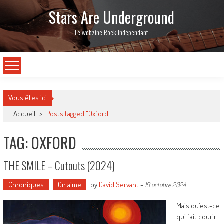
Stars Are Underground
Le webzine Rock Indépendant
Vous êtes ici
Accueil
>
Posts tagged "Oxford"
TAG: OXFORD
THE SMILE – Cutouts (2024)
Chroniques
On aime
by
David Servant
-
19 octobre 2024
Mais qu’est-ce
qui fait courir