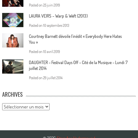
Posted on
25 juin 2019
LAURA VEIRS – Warp & Weft (2013)
Posted on
10 septembre 2013
Courtney Barnett dévoile l’inédit « Everybody Here Hates
You »
Posted on
10 avril 2019
DAUGHTER – Festival Days Off – Cité de la Musique – Lundi 7
juillet 2014
Posted on
29 juillet 2014
ARCHIVES
Archives