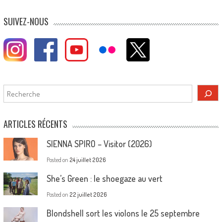
navigation
SUIVEZ-NOUS
Rechercher
ARTICLES RÉCENTS
SIENNA SPIRO – Visitor (2026)
Posted on
24 juillet 2026
She’s Green : le shoegaze au vert
Posted on
22 juillet 2026
Blondshell sort les violons le 25 septembre