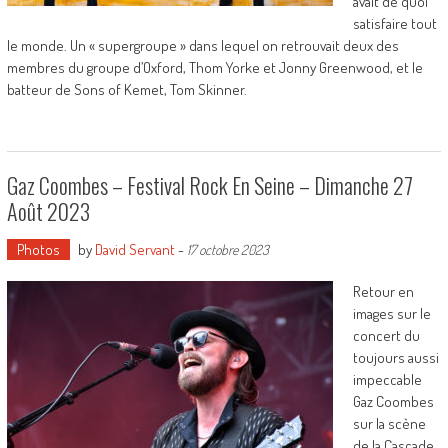
avait de quoi
satisfaire tout
le monde. Un « supergroupe » dans lequel on retrouvait deux des
membres du groupe d’Oxford, Thom Yorke et Jonny Greenwood, et le
batteur de Sons of Kemet, Tom Skinner.
Gaz Coombes – Festival Rock En Seine – Dimanche 27
Août 2023
Photos
by
David Servant
-
17 octobre 2023
Retour en
images sur le
concert du
toujours aussi
impeccable
Gaz Coombes
sur la scène
de la Cascade