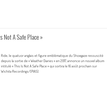
Is Not A Safe Place »
Ride, le quatuor anglais et figure emblématique du Shoegaze ressuscité
depuis la sortie de « Weather Diaries » en 2017, annonce un nouvel album
intitulé « This Is Not A Safe Place » qui sortira le 16 août prochain sur
Wichita Recordings/[PIAS].