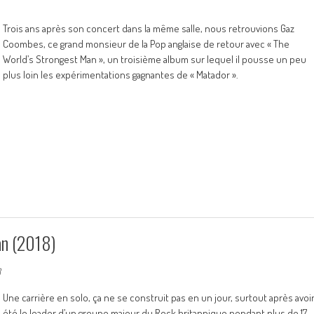
Trois ans après son concert dans la même salle, nous retrouvions Gaz
Coombes, ce grand monsieur de la Pop anglaise de retour avec « The
World’s Strongest Man », un troisième album sur lequel il pousse un peu
plus loin les expérimentations gagnantes de « Matador ».
n (2018)
8
Une carrière en solo, ça ne se construit pas en un jour, surtout après avoi
été le leader d’un groupe majeur du Rock britannique pendant plus de 17