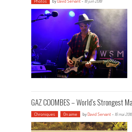
Photos
by
David Servant
-
18 juin 2018
GAZ COOMBES – World’s Strongest Ma
Chroniques
On aime
by
David Servant
-
16 mai 201