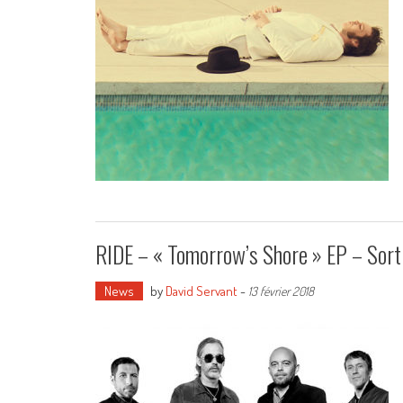
RIDE – « Tomorrow’s Shore » EP – Sort
News
by
David Servant
-
13 février 2018