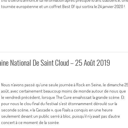
trio d’Oxford annonce sa reformation après presque 10 ans d’absence, un
tournée européenne et un coffret Best Of qui sortira le 24 janvier 2020 !
ine National De Saint Cloud – 25 Août 2019
Nous n’avons passé qu’une seule journée à Rock en Seine, le dimanche 2
août, avec certainement beaucoup moins de monde autour de nous que
le vendredi précédent, lorsque The Cure envahissait la grande scène. Et
pour nous le clou final du festival s’est étonnamment déroulé sur la
seconde scène, « la Cascade », que Foals a conquis en une heure
seulement devant un public serré à bloc, puisqu’il n’y avait pas d’autre
concert à ce moment de la soirée.