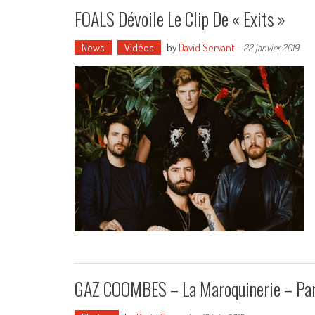
FOALS Dévoile Le Clip De « Exits »
News
Vidéos
by
David Servant
-
22 janvier 2019
GAZ COOMBES – La Maroquinerie – Par