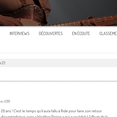
S
INTERVIEWS
DÉCOUVERTES
EN ÉCOUTE
CLASSEME
e 2)
re 2019
20 ans ! C’est le temps qu’il aura fallu à Ride pour faire son retour
discographique, avec « Weather Diaries » qui succédait à l’album de la