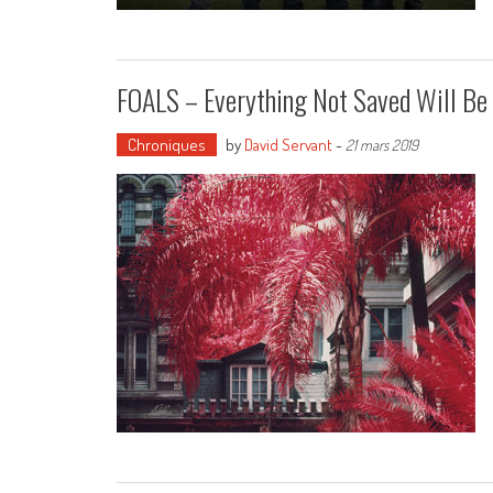
FOALS – Everything Not Saved Will Be 
Chroniques
by
David Servant
-
21 mars 2019