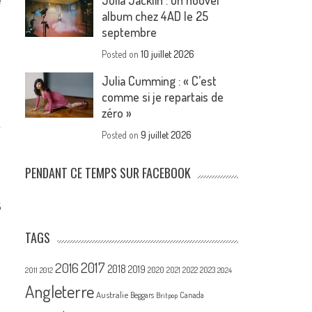
Julia Jacklin : un nouvel
e
album chez 4AD le 25
septembre
Posted on
10 juillet 2026
Julia Cumming : « C’est
comme si je repartais de
zéro »
Posted on
9 juillet 2026
PENDANT CE TEMPS SUR FACEBOOK
5
TAGS
2017
2016
2018
2019
2020
2021
2022
2023
2011
2012
2024
Angleterre
Australie
Canada
Beggars
Britpop