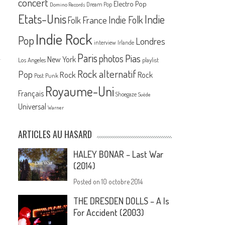
concert
Electro Pop
Dream Pop
Domino Records
Etats-Unis
Indie
France
Indie Folk
Folk
Indie Rock
Pop
Londres
interview
Irlande
Paris
Pias
photos
New York
Los Angeles
playlist
Rock alternatif
Pop
Rock
Rock
Post Punk
Royaume-Uni
Français
Shoegaze
Suède
Universal
Warner
ARTICLES AU HASARD
HALEY BONAR – Last War
(2014)
Posted on
10 octobre 2014
THE DRESDEN DOLLS – A Is
For Accident (2003)