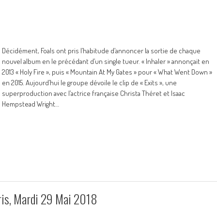
Décidément, Foals ont pris l’habitude d’annoncer la sortie de chaque
nouvel album en le précédant d’un single tueur. « Inhaler » annonçait en
2013 « Holy Fire », puis « Mountain At My Gates » pour « What Went Down »
en 2015. Aujourd’hui le groupe dévoile le clip de « Exits », une
superproduction avec l’actrice française Christa Théret et Isaac
Hempstead Wright…
is, Mardi 29 Mai 2018