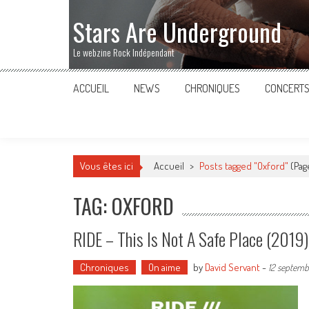
Stars Are Underground
Le webzine Rock Indépendant
ACCUEIL
NEWS
CHRONIQUES
CONCERT
Vous êtes ici
Accueil
>
Posts tagged "Oxford"
(Pag
TAG: OXFORD
RIDE – This Is Not A Safe Place (2019)
Chroniques
On aime
by
David Servant
-
12 septemb