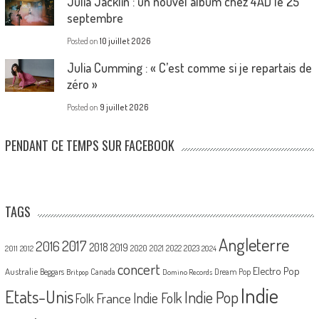
Julia Jacklin : un nouvel album chez 4AD le 25
septembre
Posted on
10 juillet 2026
Julia Cumming : « C’est comme si je repartais de
zéro »
Posted on
9 juillet 2026
PENDANT CE TEMPS SUR FACEBOOK
TAGS
Angleterre
2017
2016
2018
2019
2020
2021
2022
2023
2011
2012
2024
concert
Electro Pop
Australie
Canada
Beggars
Dream Pop
Britpop
Domino Records
Indie
Etats-Unis
Indie Pop
France
Indie Folk
Folk