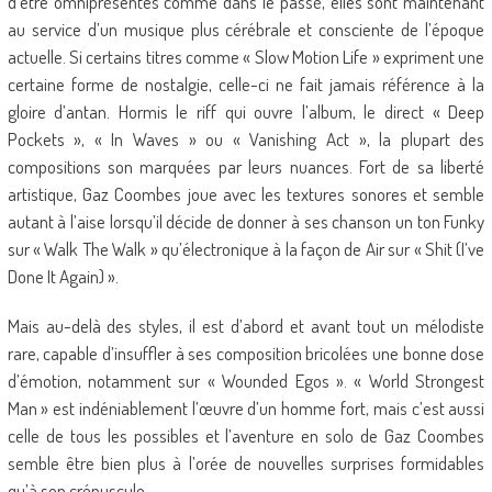
d’être omniprésentes comme dans le passé, elles sont maintenant
au service d’un musique plus cérébrale et consciente de l’époque
actuelle. Si certains titres comme « Slow Motion Life » expriment une
certaine forme de nostalgie, celle-ci ne fait jamais référence à la
gloire d’antan. Hormis le riff qui ouvre l’album, le direct « Deep
Pockets », « In Waves » ou « Vanishing Act », la plupart des
compositions son marquées par leurs nuances. Fort de sa liberté
artistique, Gaz Coombes joue avec les textures sonores et semble
autant à l’aise lorsqu’il décide de donner à ses chanson un ton Funky
sur « Walk The Walk » qu’électronique à la façon de Air sur « Shit (I’ve
Done It Again) ».
Mais au-delà des styles, il est d’abord et avant tout un mélodiste
rare, capable d’insuffler à ses composition bricolées une bonne dose
d’émotion, notamment sur « Wounded Egos ». « World Strongest
Man » est indéniablement l’œuvre d’un homme fort, mais c’est aussi
celle de tous les possibles et l’aventure en solo de Gaz Coombes
semble être bien plus à l’orée de nouvelles surprises formidables
qu’à son crépuscule.