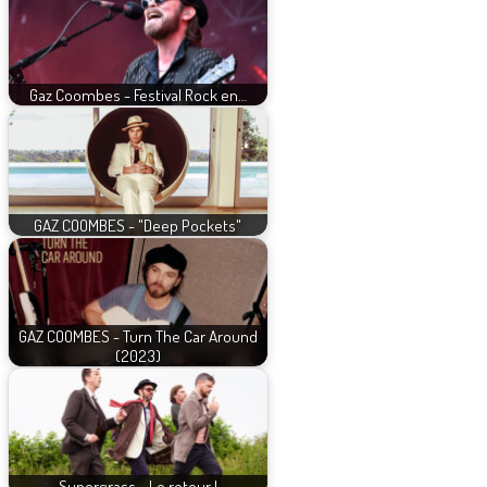
Gaz Coombes - Festival Rock en…
GAZ COOMBES - "Deep Pockets"
GAZ COOMBES - Turn The Car Around
(2023)
Supergrass... Le retour !