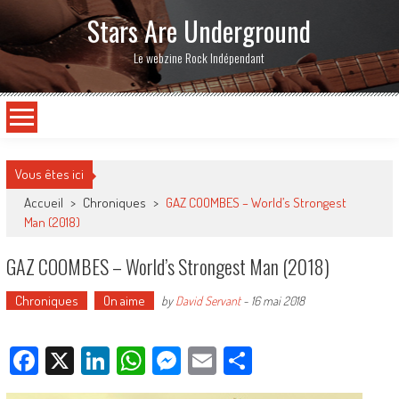
Stars Are Underground
Le webzine Rock Indépendant
Vous êtes ici
Accueil
>
Chroniques
>
GAZ COOMBES – World’s Strongest
Man (2018)
GAZ COOMBES – World’s Strongest Man (2018)
Chroniques
On aime
by
David Servant
-
16 mai 2018
Facebook
X
LinkedIn
WhatsApp
Messenger
Email
Partager