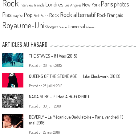
Rock
Paris
Londres
photos
New York
Los Angeles
interview
Irlande
Pias
Rock alternatif
Pop
Rock
Rock Français
playlist
Post Punk
Royaume-Uni
Universal
Shoegaze
Suède
Warner
ARTICLES AU HASARD
THE STAVES – If I Was (2015)
Posted on
30 mars 2015
QUEENS OF THE STONE AGE – …Like Clockwork (2013)
Posted on
25 juillet 2013
NADA SURF – If I Had A Hi-Fi (2010)
Posted on
30 juin 2010
BEVERLY – La Mécanique Ondulatoire – Paris, vendredi 13
mai 2016
Posted on
23 mai 2016