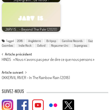
JARV IS... - Beyond The Pale (2020)
Tagged
2018
Angleterre
Britpop
Caroline Records
Gaz
Coombes
Indie Rock
Oxford
Royaume-Uni
Supergrass
Post
Article précédent
HINDS : « Nous n’avons pas peur de dire ce que nous pensons »
navigation
Article suivant
OKKERVIL RIVER – In The Rainbow Rain (2018)
SUIVEZ-NOUS