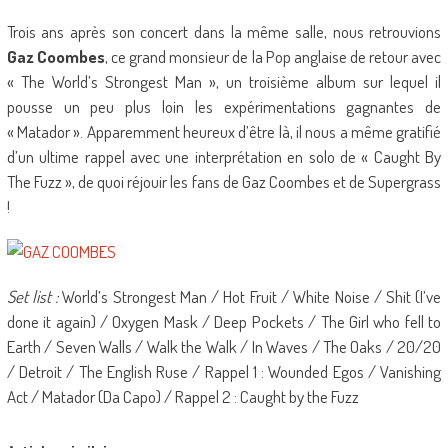
Trois ans après son concert dans la même salle, nous retrouvions
Gaz Coombes
, ce grand monsieur de la Pop anglaise de retour avec
« The World’s Strongest Man », un troisième album sur lequel il
pousse un peu plus loin les expérimentations gagnantes de
« Matador ». Apparemment heureux d’être là, il nous a même gratifié
d’un ultime rappel avec une interprétation en solo de « Caught By
The Fuzz », de quoi réjouir les fans de Gaz Coombes et de Supergrass
!
Set list :
World’s Strongest Man / Hot Fruit / White Noise / Shit (I’ve
done it again) / Oxygen Mask / Deep Pockets / The Girl who fell to
Earth / Seven Walls / Walk the Walk / In Waves / The Oaks / 20/20
/ Detroit / The English Ruse / Rappel 1 : Wounded Egos / Vanishing
Act / Matador (Da Capo) / Rappel 2 : Caught by the Fuzz