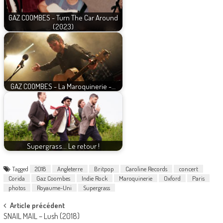
GAZ COOMBES - Turn The Car Around
(2023)
GAZ COOMBES - La Maroquinerie -…
Supergrass... Le retour !
Tagged
2018
Angleterre
Britpop
Caroline Records
concert
Corida
Gaz Coombes
Indie Rock
Maroquinerie
Oxford
Paris
photos
Royaume-Uni
Supergrass
Post
Article précédent
SNAIL MAIL – Lush (2018)