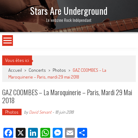
Stars Are Underground
Le webzine Rock Indépendant
Vous êtes ici
Accueil
>
Concerts
>
Photos
>
GAZ COOMBES – La
Maroquinerie – Paris, mardi 29 mai 2018
GAZ COOMBES – La Maroquinerie – Paris, Mardi 29 Mai
2018
Photos
by
David Servant
-
18 juin 2018
Facebook
X
LinkedIn
WhatsApp
Messenger
Email
Partager