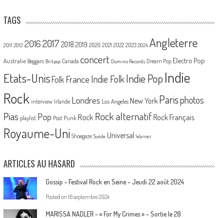
TAGS
Angleterre
2017
2016
2018
2019
2020
2021
2022
2023
2011
2012
2024
concert
Electro Pop
Australie
Canada
Beggars
Dream Pop
Britpop
Domino Records
Indie
Etats-Unis
Indie Pop
France
Indie Folk
Folk
Rock
Paris
Londres
photos
New York
Los Angeles
interview
Irlande
Pias
Rock alternatif
Pop
Rock
Rock Français
playlist
Post Punk
Royaume-Uni
Universal
Shoegaze
Suède
Warner
ARTICLES AU HASARD
Gossip – Festival Rock en Seine – Jeudi 22 août 2024
Posted on
16 septembre 2024
MARISSA NADLER – « For My Crimes » – Sortie le 28