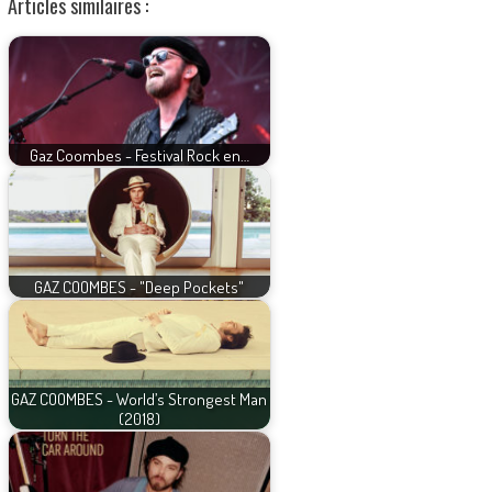
Articles similaires :
Gaz Coombes - Festival Rock en…
GAZ COOMBES - "Deep Pockets"
GAZ COOMBES - World’s Strongest Man
(2018)