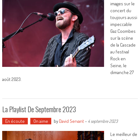
images sur le
concert du
toujours aussi
impeccable
Gaz Coombes
sur la scène
de la Cascade
au festival
Rock en
Seine, le
dimanche 27
août 2023.
La Playlist De Septembre 2023
En écoute
On aime
by
David Servant
-
4 septembre 2023
Le meilleur de