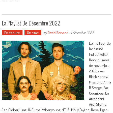
La Playlist De Décembre 2022
En écoute
On aime
by
David Servant
-
1 décembre 2022
Le meilleur de
l’actualité
Indie / Folk /
Rock du mois
de novembre
2022, avec
Black Honey,
Miss Grit, Anna
B Savage, Gaz
Coombes, En
Attendant
Ana, Shame,
Jen Cloher, Liraz, H-Burns, Whenyoung, dEUS, Molly Payton, Rose Tiger,