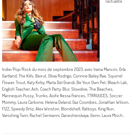
l’actualité
Indie/Pop/Rock du mois de septembre 2023, avec Iraina Mancini, Orla
Gartland, The Kills, Beirut, Olivia Rodrigo, Corinne Bailey Rae, Squirrel
Flower, Trout, Katy Kirby, Marta Del Grandi, Be Your Own Pet, Bleach Lab,
English Teacher, Ash, Coach Party, Blur, Slowdive, The Beaches,
Mannequin Pussy, Trunks, Aoife Nessa Frances, TTRRUUCES, Soccer
Mommy, Laura Carbone, Helena Deland, Gaz Coombes, Jonathan Wilson,
FIZZ, Speedy Ortiz, Alex Winston, Blondshell, Ratboys, King Nun,
Vanishing Twin, Rachel Sermanni, Daneshevskaya; Genn, Laura Misch…