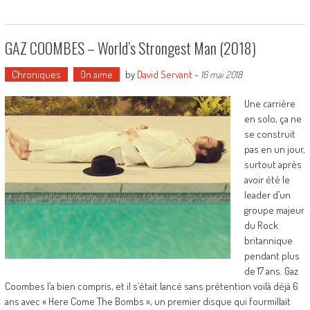
GAZ COOMBES – World’s Strongest Man (2018)
Chroniques
On aime
by
David Servant
-
16 mai 2018
Une carrière
en solo, ça ne
se construit
pas en un jour,
surtout après
avoir été le
leader d’un
groupe majeur
du Rock
britannique
pendant plus
de 17 ans. Gaz
Coombes l’a bien compris, et il s’était lancé sans prétention voilà déjà 6
ans avec « Here Come The Bombs », un premier disque qui fourmillait