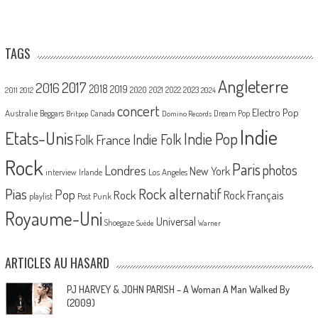
TAGS
Angleterre
2017
2016
2018
2019
2020
2021
2022
2023
2011
2012
2024
concert
Electro Pop
Australie
Canada
Beggars
Dream Pop
Britpop
Domino Records
Indie
Etats-Unis
Indie Pop
France
Indie Folk
Folk
Rock
Paris
Londres
photos
New York
Los Angeles
interview
Irlande
Pias
Rock alternatif
Pop
Rock
Rock Français
playlist
Post Punk
Royaume-Uni
Universal
Shoegaze
Suède
Warner
ARTICLES AU HASARD
PJ HARVEY & JOHN PARISH – A Woman A Man Walked By
(2009)