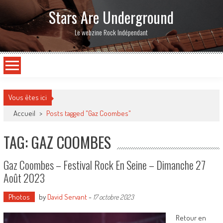
Stars Are Underground
Le webzine Rock Indépendant
Vous êtes ici
Accueil
>
Posts tagged "Gaz Coombes"
TAG: GAZ COOMBES
Gaz Coombes – Festival Rock En Seine – Dimanche 27
Août 2023
Photos
by
David Servant
-
17 octobre 2023
Retour en