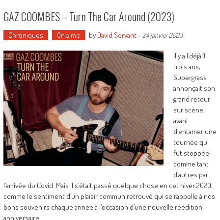
GAZ COOMBES – Turn The Car Around (2023)
Chroniques
On aime
by
David Servant
-
24 janvier 2023
Il y a (déjà!)
trois ans,
Supergrass
annonçait son
grand retour
sur scène,
avant
d’entamer une
tournée qui
fut stoppée
comme tant
d’autres par
l’arrivée du Covid. Mais il s’était passé quelque chose en cet hiver 2020,
comme le sentiment d’un plaisir commun retrouvé qui se rappelle à nos
bons souvenirs chaque année à l’occasion d’une nouvelle réédition
anniversaire