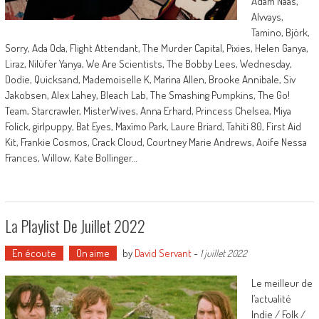
Adam Naas,
Alvvays,
Tamino, Björk,
Sorry, Ada Oda, Flight Attendant, The Murder Capital, Pixies, Helen Ganya,
Liraz, Nilüfer Yanya, We Are Scientists, The Bobby Lees, Wednesday,
Dodie, Quicksand, Mademoiselle K, Marina Allen, Brooke Annibale, Siv
Jakobsen, Alex Lahey, Bleach Lab, The Smashing Pumpkins, The Go!
Team, Starcrawler, MisterWives, Anna Erhard, Princess Chelsea, Miya
Folick, girlpuppy, Bat Eyes, Maxïmo Park, Laure Briard, Tahiti 80, First Aid
Kit, Frankie Cosmos, Crack Cloud, Courtney Marie Andrews, Aoife Nessa
Frances, Willow, Kate Bollinger…
La Playlist De Juillet 2022
En écoute
On aime
by
David Servant
-
1 juillet 2022
Le meilleur de
l’actualité
Indie / Folk /