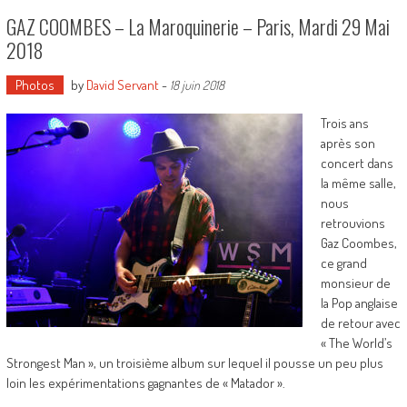
GAZ COOMBES – La Maroquinerie – Paris, Mardi 29 Mai
2018
Photos
by
David Servant
-
18 juin 2018
Trois ans
après son
concert dans
la même salle,
nous
retrouvions
Gaz Coombes,
ce grand
monsieur de
la Pop anglaise
de retour avec
« The World’s
Strongest Man », un troisième album sur lequel il pousse un peu plus
loin les expérimentations gagnantes de « Matador ».