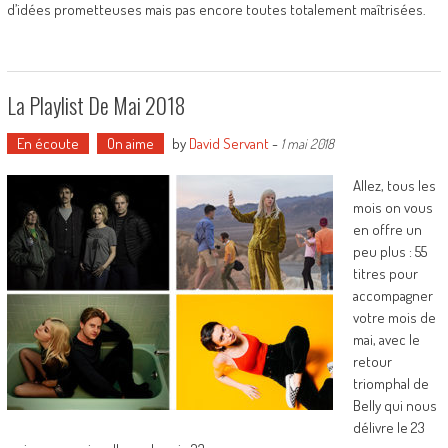
d’idées prometteuses mais pas encore toutes totalement maîtrisées.
La Playlist De Mai 2018
En écoute
On aime
by
David Servant
-
1 mai 2018
Allez, tous les
mois on vous
en offre un
peu plus : 55
titres pour
accompagner
votre mois de
mai, avec le
retour
triomphal de
Belly qui nous
délivre le 23