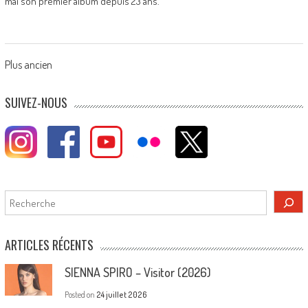
mai son premier album depuis 23 ans.
Posts
Plus ancien
navigation
SUIVEZ-NOUS
Rechercher
ARTICLES RÉCENTS
SIENNA SPIRO – Visitor (2026)
Posted on
24 juillet 2026