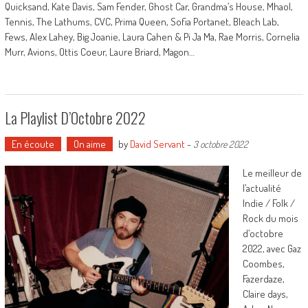
Quicksand, Kate Davis, Sam Fender, Ghost Car, Grandma’s House, Mhaol,
Tennis, The Lathums, CVC, Prima Queen, Sofia Portanet, Bleach Lab,
Fews, Alex Lahey, Big Joanie, Laura Cahen & Pi Ja Ma, Rae Morris, Cornelia
Murr, Avions, Ottis Coeur, Laure Briard, Magon…
La Playlist D’Octobre 2022
En écoute
On aime
by
David Servant
-
3 octobre 2022
Le meilleur de
l’actualité
Indie / Folk /
Rock du mois
d’octobre
2022, avec Gaz
Coombes,
Fazerdaze,
Claire days,