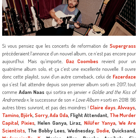
Si vous pensiez que les concerts de reformation de
Supergrass
précéderaient l’annonce d’un nouvel album, ce n’est pas encore pour
aujourd’hui. Mais qu’importe,
Gaz Coombes
revient pour un
quatrième album solo, et ça c’est une excellente nouvelle. Il ouvre
donc cette playlist, suivi d’un autre comeback, celui de
Fazerdaze
qui s’est fait attendre depuis son premier album sorti en 2017, tout
comme
Adam Naas
qui sortira en janvier
« Goldie and the Kiss of
Andromeda »
, le successeur de son
« Love Album »
sorti en 2018. 96
autres titres suivront, et pas des moindres !
Claire days
,
Alvvays
,
Tamino
,
Björk
,
Sorry
,
Ada Oda
, Flight Attendant,
The Murder
Capital
,
Pixies
, Helen Ganya, Liraz,
Nilüfer Yanya
,
We Are
Scientists
, The Bobby Lees, Wednesday,
Dodie
, Quicksand,