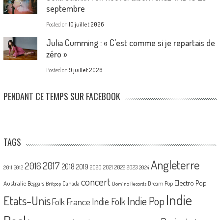
septembre
Posted on
10 juillet 2026
Julia Cumming : « C’est comme si je repartais de
zéro »
Posted on
9 juillet 2026
PENDANT CE TEMPS SUR FACEBOOK
TAGS
Angleterre
2017
2016
2018
2019
2020
2021
2022
2023
2011
2012
2024
concert
Electro Pop
Australie
Canada
Beggars
Dream Pop
Britpop
Domino Records
Indie
Etats-Unis
Indie Pop
France
Indie Folk
Folk