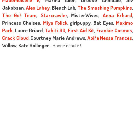
Mademoiselle K
, Marina Allen, Brooke Annibale, Siv
Jakobsen,
Alex Lahey
, Bleach Lab,
The Smashing Pumpkins
,
The Go! Team
,
Starcrawler
, MisterWives,
Anna Erhard
,
Princess Chelsea,
Miya Folick
, girlpuppy, Bat Eyes,
Maxïmo
Park
, Laure Briard,
Tahiti 80
,
First Aid Kit
,
Frankie Cosmos
,
Crack Cloud
, Courtney Marie Andrews,
Aoife Nessa Frances
,
Willow, Kate Bollinger
… Bonne écoute !