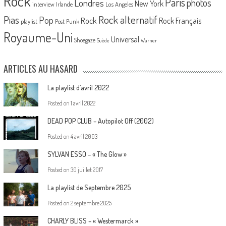
Rock
Paris
Londres
photos
New York
Los Angeles
interview
Irlande
Pias
Rock alternatif
Pop
Rock
Rock Français
playlist
Post Punk
Royaume-Uni
Universal
Shoegaze
Suède
Warner
ARTICLES AU HASARD
La playlist d’avril 2022
Posted on
1 avril 2022
DEAD POP CLUB – Autopilot Off (2002)
Posted on
4 avril 2003
SYLVAN ESSO – « The Glow »
Posted on
30 juillet 2017
La playlist de Septembre 2025
Posted on
2 septembre 2025
CHARLY BLISS – « Westermarck »