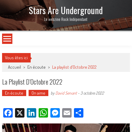
Stars Are Underground
Le webzine Rock Indépendant
Vous êtes ici
Accueil
>
En écoute
>
La playlist d’Octobre 2022
La Playlist D’Octobre 2022
En écoute
On aime
by
David Servant
-
3 octobre 2022
Facebook
X
LinkedIn
WhatsApp
Messenger
Email
Partager