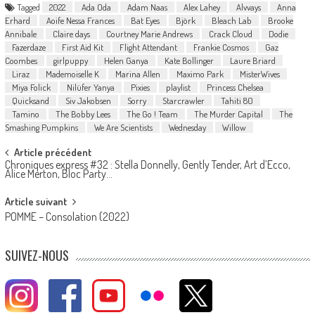
Tagged
2022
Ada Oda
Adam Naas
Alex Lahey
Alvvays
Anna
Erhard
Aoife Nessa Frances
Bat Eyes
Björk
Bleach Lab
Brooke
Annibale
Claire days
Courtney Marie Andrews
Crack Cloud
Dodie
Fazerdaze
First Aid Kit
Flight Attendant
Frankie Cosmos
Gaz
Coombes
girlpuppy
Helen Ganya
Kate Bollinger
Laure Briard
Liraz
Mademoiselle K
Marina Allen
Maximo Park
MisterWives
Miya Folick
Nilüfer Yanya
Pixies
playlist
Princess Chelsea
Quicksand
Siv Jakobsen
Sorry
Starcrawler
Tahiti 80
Tamino
The Bobby Lees
The Go ! Team
The Murder Capital
The
Smashing Pumpkins
We Are Scientists
Wednesday
Willow
Post
Article précédent
Chroniques express #32 : Stella Donnelly, Gently Tender, Art d’Ecco,
navigation
Alice Merton, Bloc Party…
Article suivant
POMME – Consolation (2022)
SUIVEZ-NOUS