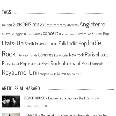
TAGS
Angleterre
2017
2016
2018
2019
2020
2021
2022
2023
2011
2012
2024
concert
Electro Pop
Australie
Canada
Beggars
Dream Pop
Britpop
Domino Records
Indie
Etats-Unis
Indie Pop
France
Indie Folk
Folk
Rock
Paris
Londres
photos
New York
Los Angeles
interview
Irlande
Pias
Rock alternatif
Pop
Rock
Rock Français
playlist
Post Punk
Royaume-Uni
Universal
Shoegaze
Suède
Warner
ARTICLES AU HASARD
BEACH HOUSE – Découvrez le clip de « Dark Spring »
Posted on
7 avril 2018
JENNY O. – Nouvel album « Peace & Information » – Sortie