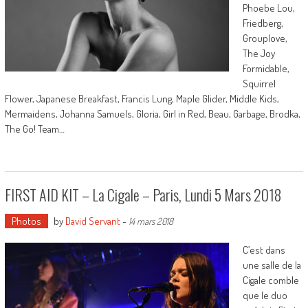
Phoebe Lou,
Friedberg,
Grouplove,
The Joy
Formidable,
Squirrel
Flower, Japanese Breakfast, Francis Lung, Maple Glider, Middle Kids,
Mermaidens, Johanna Samuels, Gloria, Girl in Red, Beau, Garbage, Brodka,
The Go! Team…
FIRST AID KIT – La Cigale – Paris, Lundi 5 Mars 2018
Photos
by
David Servant
-
14 mars 2018
C’est dans
une salle de la
Cigale comble
que le duo