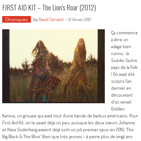
FIRST AID KIT – The Lion’s Roar (2012)
Chroniques
by
David Servant
-
13 février 2012
Ça commence
à être un
adage bien
connu : la
Suède, l’autre
pays de la Folk
! On avait été
surpris l’an
dernier en
découvrant
d’où venait
Golden
Kanine, un groupe qui avait tout d’une bande de barbus américains. Pour
First Aid Kit, on le savait déjà un peu, puisque les deux sœurs Johanna
et Klara Söderberg avaient déjà sorti un joli premier opus en 2010, ‘The
Big Black & The Blue’. Bien que très jeunes – à peine plus de vingt ans