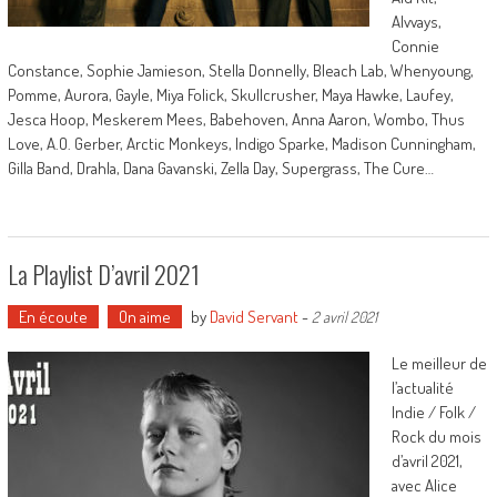
Alvvays,
Connie
Constance, Sophie Jamieson, Stella Donnelly, Bleach Lab, Whenyoung,
Pomme, Aurora, Gayle, Miya Folick, Skullcrusher, Maya Hawke, Laufey,
Jesca Hoop, Meskerem Mees, Babehoven, Anna Aaron, Wombo, Thus
Love, A.O. Gerber, Arctic Monkeys, Indigo Sparke, Madison Cunningham,
Gilla Band, Drahla, Dana Gavanski, Zella Day, Supergrass, The Cure…
La Playlist D’avril 2021
En écoute
On aime
by
David Servant
-
2 avril 2021
Le meilleur de
l’actualité
Indie / Folk /
Rock du mois
d’avril 2021,
avec Alice