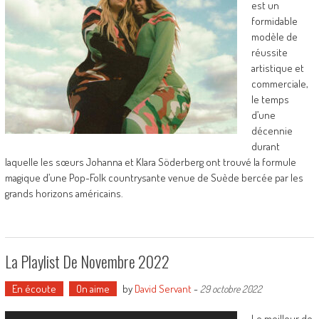
est un
formidable
modèle de
réussite
artistique et
commerciale,
le temps
d’une
décennie
durant
laquelle les sœurs Johanna et Klara Söderberg ont trouvé la formule
magique d’une Pop-Folk countrysante venue de Suède bercée par les
grands horizons américains.
La Playlist De Novembre 2022
En écoute
On aime
by
David Servant
-
29 octobre 2022
Le meilleur de