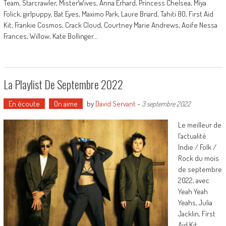
Team, Starcrawler, MisterWives, Anna Erhard, Princess Chelsea, Miya
Folick, girlpuppy, Bat Eyes, Maxïmo Park, Laure Briard, Tahiti 80, First Aid
Kit, Frankie Cosmos, Crack Cloud, Courtney Marie Andrews, Aoife Nessa
Frances, Willow, Kate Bollinger…
La Playlist De Septembre 2022
En écoute
On aime
by
David Servant
-
3 septembre 2022
Le meilleur de
l’actualité
Indie / Folk /
Rock du mois
de septembre
2022, avec
Yeah Yeah
Yeahs, Julia
Jacklin, First
Aid Kit,