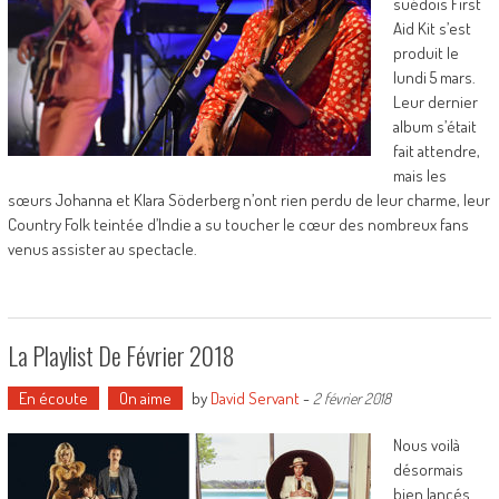
suédois First
Aid Kit s’est
produit le
lundi 5 mars.
Leur dernier
album s’était
fait attendre,
mais les
sœurs Johanna et Klara Söderberg n’ont rien perdu de leur charme, leur
Country Folk teintée d’Indie a su toucher le cœur des nombreux fans
venus assister au spectacle.
La Playlist De Février 2018
En écoute
On aime
by
David Servant
-
2 février 2018
Nous voilà
désormais
bien lancés