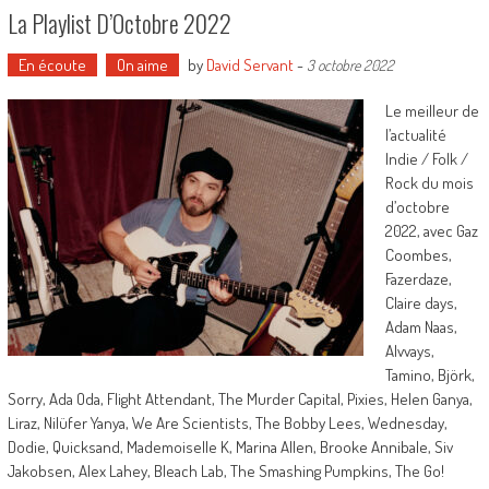
La Playlist D’Octobre 2022
En écoute
On aime
by
David Servant
-
3 octobre 2022
Le meilleur de
l’actualité
Indie / Folk /
Rock du mois
d’octobre
2022, avec Gaz
Coombes,
Fazerdaze,
Claire days,
Adam Naas,
Alvvays,
Tamino, Björk,
Sorry, Ada Oda, Flight Attendant, The Murder Capital, Pixies, Helen Ganya,
Liraz, Nilüfer Yanya, We Are Scientists, The Bobby Lees, Wednesday,
Dodie, Quicksand, Mademoiselle K, Marina Allen, Brooke Annibale, Siv
Jakobsen, Alex Lahey, Bleach Lab, The Smashing Pumpkins, The Go!