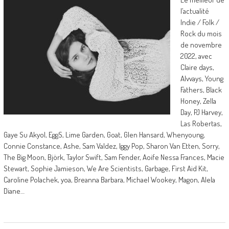
l’actualité
Indie / Folk /
Rock du mois
de novembre
2022, avec
Claire days,
Alvvays, Young
Fathers, Black
Honey, Zella
Day, PJ Harvey,
Las Robertas,
Gaye Su Akyol, EggS, Lime Garden, Goat, Glen Hansard, Whenyoung,
Connie Constance, Ashe, Sam Valdez, Iggy Pop, Sharon Van Etten, Sorry,
The Big Moon, Björk, Taylor Swift, Sam Fender, Aoife Nessa Frances, Macie
Stewart, Sophie Jamieson, We Are Scientists, Garbage, First Aid Kit,
Caroline Polachek, yoa, Breanna Barbara, Michael Wookey, Magon, Alela
Diane…