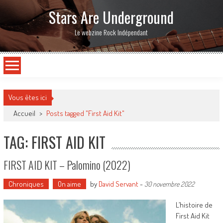
Stars Are Underground
Le webzine Rock Indépendant
Vous êtes ici
Accueil
>
Posts tagged "First Aid Kit"
TAG: FIRST AID KIT
FIRST AID KIT – Palomino (2022)
Chroniques
On aime
by
David Servant
-
30 novembre 2022
L’histoire de
First Aid Kit