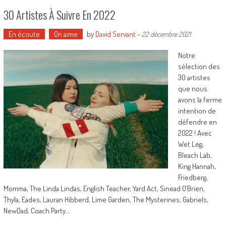
30 Artistes À Suivre En 2022
En écoute
On aime
by
David Servant
-
22 décembre 2021
Notre
sélection des
30 artistes
que nous
avons la ferme
intention de
défendre en
2022 ! Avec
Wet Leg,
Bleach Lab,
King Hannah,
Friedberg,
Momma, The Linda Lindas, English Teacher, Yard Act, Sinead O’Brien,
Thyla, Eades, Lauran Hibberd, Lime Garden, The Mysterines, Gabriels,
NewDad, Coach Party…