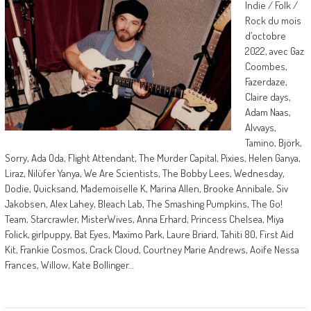
Indie / Folk /
Rock du mois
d’octobre
2022, avec Gaz
Coombes,
Fazerdaze,
Claire days,
Adam Naas,
Alvvays,
Tamino, Björk,
Sorry, Ada Oda, Flight Attendant, The Murder Capital, Pixies, Helen Ganya,
Liraz, Nilüfer Yanya, We Are Scientists, The Bobby Lees, Wednesday,
Dodie, Quicksand, Mademoiselle K, Marina Allen, Brooke Annibale, Siv
Jakobsen, Alex Lahey, Bleach Lab, The Smashing Pumpkins, The Go!
Team, Starcrawler, MisterWives, Anna Erhard, Princess Chelsea, Miya
Folick, girlpuppy, Bat Eyes, Maxïmo Park, Laure Briard, Tahiti 80, First Aid
Kit, Frankie Cosmos, Crack Cloud, Courtney Marie Andrews, Aoife Nessa
Frances, Willow, Kate Bollinger…