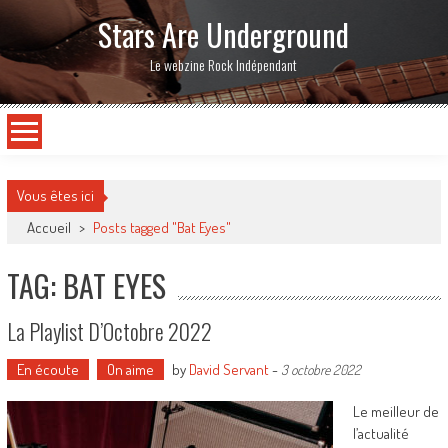
Stars Are Underground
Le webzine Rock Indépendant
Vous êtes ici
Accueil
>
Posts tagged "Bat Eyes"
TAG: BAT EYES
La Playlist D’Octobre 2022
En écoute
On aime
by
David Servant
-
3 octobre 2022
Le meilleur de
l’actualité