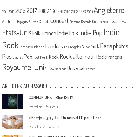
Angleterre
2017
2016
2018
2019
2020
2021
2022
2023
2011
2012
2024
concert
Electro Pop
Australie
Canada
Beggars
Dream Pop
Britpop
Domino Records
Indie
Etats-Unis
Indie Pop
France
Indie Folk
Folk
Rock
Paris
Londres
photos
New York
Los Angeles
interview
Irlande
Pias
Rock alternatif
Pop
Rock
Rock Français
playlist
Post Punk
Royaume-Uni
Universal
Shoegaze
Suède
Warner
ARTICLES AU HASARD
COMMUNIONS – Blue (2017)
Posted on
13 février 2017
« Enerjy – ا​ن​ر​ژ​ی » : Un nouvel EP pour Liraz
Posted on
22 mai 2024