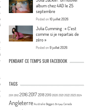
Julia Jacklin : un nouvel
t
album chez 4AD le 25
a
septembre
s
à
Posted on
10 juillet 2026
i
Julia Cumming : « C’est
comme si je repartais de
zéro »
e
z
Posted on
9 juillet 2026
i
e
PENDANT CE TEMPS SUR FACEBOOK
s
TAGS
m
,
2017
2016
2018
2019
2020
e
2021
2022
2023
2011
2012
2024
Angleterre
Australie
Canada
Beggars
Britpop