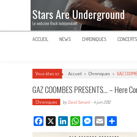
Stars Are Underground
Le webzine Rock Indépendant
ACCUEIL
NEWS
CHRONIQUES
CONCERT
Vous êtes ici
Accueil
>
Chroniques
>
GAZ COOMB
GAZ COOMBES PRESENTS… – Here Com
Chroniques
by
David Servant
-
4 juin 2012
Facebook
X
LinkedIn
WhatsApp
Messenger
Email
Parta