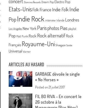
concert
Electro Pop
Dream Pop
n
Domino Records
Etats-Unis
Indie
,
France
Indie Folk
Folk
e
Indie Rock
Pop
Londres
n
interview
Irlande
Paris
z
Pias
photos
New York
Los Angeles
playlist
Rock alternatif
Pop
Rock
Rock
Post Punk
Royaume-Uni
Français
Shoegaze
Suède
Universal
Warner
ARTICLES AU HASARD
GARBAGE dévoile le single
« No Horses »
Posted on
21 juillet 2017
FIL BO RIVA – En concert le
26 octobre à la
Maroquinerie [Pias Nites]