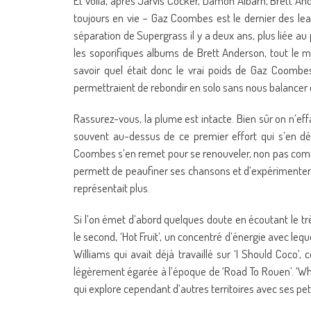
Et voilà, après Jarvis Cocker, Damon Albarn, Brett A
toujours en vie – Gaz Coombes est le dernier des lea
séparation de Supergrass il y a deux ans, plus liée a
les soporifiques albums de Brett Anderson, tout le mo
savoir quel était donc le vrai poids de Gaz Coombe
permettraient de rebondir en solo sans nous balancer
Rassurez-vous, la plume est intacte. Bien sûr on n’ef
souvent au-dessus de ce premier effort qui s’en dé
Coombes s’en remet pour se renouveler, non pas comm
permett de peaufiner ses chansons et d’expérimenter 
représentait plus.
Si l’on émet d’abord quelques doute en écoutant le tr
le second, ‘Hot Fruit’, un concentré d’énergie avec le
Williams qui avait déjà travaillé sur ‘I Should Coco’
légèrement égarée à l’époque de ‘Road To Rouen’. ‘Who
qui explore cependant d’autres territoires avec ses pet