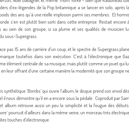
nderson, Noel Gallagher, et même Thom Yorke – bien que Radiohead soi
ders d’ex-légendes de la Pop britannique a se lancer en solo, après l
u poids des ans qu’à une réelle implosion parmi ses membres. Et hormi
nde s’en est plutôt bien sorti dans cette entreprise. Restait encore 
s au sein de son groupe, si sa plume et ses qualités de musicien lu
 du sous-Supergrass.
face pas 15 ans de carrière d’un coup, et le spectre de Supergrass plan
marque toutefois dans son exécution. C’est à l’électronique que Ga
e élément centrale de sa musique, mais plutôt comme un jouet qui lu
en leur offrant d’une certaine manière la modernité que son groupe n
ès synthétique ‘Bombs’ qui ouvre l’album, le disque prend son envol dè
quel il nous démontre qu’il en a encore sous la pédale. Coproduit par Sa
, cet album retrouve aussi un peu la simplicité et la fougue des débuts
re’ poursuit d’ailleurs dans la même veine, un morceau très électriqu
ites touches d’électronique.