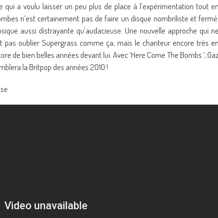
 qui a voulu laisser un peu plus de place à l’expérimentation tout e
ombes n’est certainement pas de faire un disque nombriliste et fermé
usique aussi distrayante qu’audacieuse. Une nouvelle approche qui n
ait pas oublier Supergrass comme ça, mais le chanteur encore très e
ore de bien belles années devant lui. Avec ‘Here Come The Bombs ‘, Ga
mblera la Britpop des années 2010 !
ise