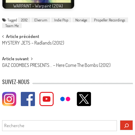
WARPAINT - Warpaint (2014)
Tagged
2012
Elverum
Indie Pop
Norvège
Propeller Recordings
Team Me
Post
Article précédent
MYSTERY JETS – Radlands (2012)
navigation
Article suivant
GAZ COOMBES PRESENTS… – Here Come The Bombs (2012)
SUIVEZ-NOUS
Rechercher