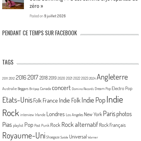
zéro »
Posted on
9 juillet 2026
PENDANT CE TEMPS SUR FACEBOOK
TAGS
Angleterre
2017
2016
2018
2019
2020
2021
2022
2023
2011
2012
2024
concert
Electro Pop
Australie
Canada
Beggars
Dream Pop
Britpop
Domino Records
Indie
Etats-Unis
Indie Pop
France
Indie Folk
Folk
Rock
Paris
Londres
photos
New York
Los Angeles
interview
Irlande
Pias
Rock alternatif
Pop
Rock
Rock Français
playlist
Post Punk
Royaume-Uni
Universal
Shoegaze
Suède
Warner