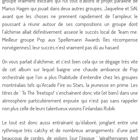
groupe vraiment excitant qui fût tout d’abord le projet parallèle de
Marius Hagen qui jouait dans deux autres groupes, Jaqueline et SiN,
avant que les choses ne prennent rapidement de l’ampleur, le
poussant à réunir autour de ses compositions un groupe dont
l’alchimie allait définitivement asseoir le succès local de Team me.
Meilleur groupe Pop aux Spellemann Awards (les récompense
norvégiennes), leur succès n’est vraiment pas dû au hasard.
On vous parlait d’alchimie, et c’est bien cela qui se dégage très vite
de cet album sur lequel baigne une chaude ambiance de Pop
orchestrale que l’on a plus l’habitude d’entendre chez les groupes
montréalais tels qu’Arcade Fire ou Stars, la jeunesse en prime. Les
titres de ‘ To The Treetops!’ s’enchaînent donc vite (et bien) dans une
atmosphère particulièrement enjouée qui n’est pas sans rappeler
non plus celle de leurs talentueux voisins Finlandais Rubik.
Le tout est donc aussi entraînant qu’élaboré, jonglant entre une
rythmique très catchy et de nombreux arrangements: d’une part
beaucoup de cordes, de violons (sur l’épique ‘ Weathervanes And