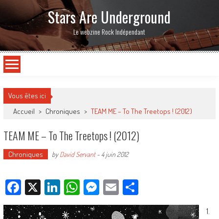
Stars Are Underground
Le webzine Rock Indépendant
Vous êtes ici
Accueil
>
Chroniques
>
TEAM ME – To The Treetops ! (2012)
TEAM ME – To The Treetops ! (2012)
Chroniques
by
David Servant
-
4 juin 2012
Facebook
X
LinkedIn
WhatsApp
Messenger
Email
Partager
1.