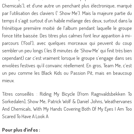
Chemicals’), et d’une autre un penchant plus électronique, marqué
par l’utilisation des claviers (‘ Show Me’). Mais la majeure partie du
temps il s’agit surtout d’un habile mélange des deux, surtout dans la
frénétique première moitié de l’album pendant laquelle le groupe
fonce tête baissée. Des titres plus calmes font leur apparition à mi-
parcours (‘Fool’), avec quelques morceaux qui peuvent du coup
sembler un peu longs ( les 8 minutes de ‘Show Me’ qui finit très bien
cependant) car c’est vraiment lorsque le groupe s’engage dans ses
envolées festives qu’il convainc réellement. En gros, Team Me, c’est
un peu comme les Black Kids ou Passion Pit, mais en beaucoup
mieux.
Titres conseillés : Riding My Bicycle [From Ragnvaldsbekken To
Sorkedalen], Show Me, Patrick Wolf & Daniel Johns, Weathervanes
And Chemicals, With My Hands Covering Both Of My Eyes I Am Too
Scared To Have A Look A
Pour plus d’infos :