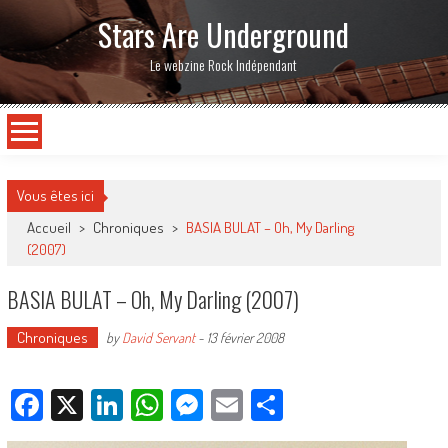
Stars Are Underground
Le webzine Rock Indépendant
Vous êtes ici
Accueil
>
Chroniques
>
BASIA BULAT – Oh, My Darling
(2007)
BASIA BULAT – Oh, My Darling (2007)
Chroniques
by
David Servant
-
13 février 2008
Facebook
X
LinkedIn
WhatsApp
Messenger
Email
Partager