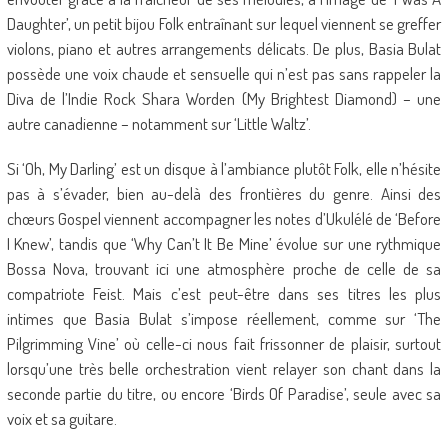
Daughter’, un petit bijou Folk entraînant sur lequel viennent se greffer
violons, piano et autres arrangements délicats. De plus, Basia Bulat
possède une voix chaude et sensuelle qui n’est pas sans rappeler la
Diva de l’Indie Rock Shara Worden (My Brightest Diamond) – une
autre canadienne – notamment sur ‘Little Waltz’.
Si ‘Oh, My Darling’ est un disque à l’ambiance plutôt Folk, elle n’hésite
pas à s’évader, bien au-delà des frontières du genre. Ainsi des
chœurs Gospel viennent accompagner les notes d’Ukulélé de ‘Before
I Knew’, tandis que ‘Why Can’t It Be Mine’ évolue sur une rythmique
Bossa Nova, trouvant ici une atmosphère proche de celle de sa
compatriote Feist. Mais c’est peut-être dans ses titres les plus
intimes que Basia Bulat s’impose réellement, comme sur ‘The
Pilgrimming Vine’ où celle-ci nous fait frissonner de plaisir, surtout
lorsqu’une très belle orchestration vient relayer son chant dans la
seconde partie du titre, ou encore ‘Birds Of Paradise’, seule avec sa
voix et sa guitare.