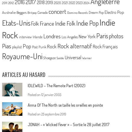
Angleterre
2017
2016
2018
2019
2020
2021
2022
2023
2011
2012
2024
concert
Electro Pop
Australie
Canada
Beggars
Dream Pop
Britpop
Domino Records
Indie
Etats-Unis
Indie Pop
France
Indie Folk
Folk
Rock
Paris
Londres
photos
New York
Los Angeles
interview
Irlande
Pias
Rock alternatif
Pop
Rock
Rock Français
playlist
Post Punk
Royaume-Uni
Universal
Shoegaze
Suède
Warner
ARTICLES AU HASARD
IDLEWILD – The Remote Part (2002)
Posted on
12 janvier 2005
Anna Of The North se taille les oreilles en pointe
Posted on
25 septembre 2019
JONAH – « Wicked Fever » – Sortie le 28 juillet 2017