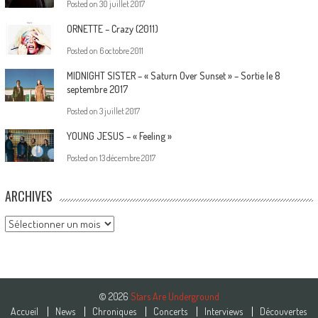
Posted on
30 juillet 2017
ORNETTE – Crazy (2011)
Posted on
6 octobre 2011
MIDNIGHT SISTER – « Saturn Over Sunset » – Sortie le 8
septembre 2017
Posted on
3 juillet 2017
YOUNG JESUS – « Feeling »
Posted on
13 décembre 2017
ARCHIVES
Archives
© 2026
Stars Are Underground
Accueil
News
Chroniques
Concerts
Interviews
Découvertes