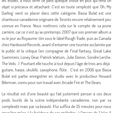
les étoiles, à nous offrir ce petit quelque chose en plus qui rend un
objet si précieux et attachant. C’est en toute simplicité que ‘Oh, My
Darling’ vient se placer dans cette catégorie. Basia Bulat est une
chanteuse canadienne originaire de Toronto encore relativement peu
connue en France. Nous mettrons cela sur le compte de sa jeune
carrière, car ce n’est qu’au printemps 2007 que son premier album a
vu le jour au Royaume-Uni sous le label Rough Trade, puis au Canada
chez Hardwood Records, avant d’entamer une tournée acclamée par
le public et la critique (en compagnie de Final Fantasy, Great Lake
Swimmers, Loney Dear, Patrick Watson, Julie Doiron, Sondre Lerche,
The Veils…). Pourtant elle touche à tout depuis l’âge de trois ans déjà :
guitare, harpe, ukulélé, saxophone, flûte… C’est en 2006 que Basia
Bulat est partie enregistrer en studio avec le producteur Howard
Bilerman, connu pour son travail avec Arcade Fire et The Dears.
Le résultat est d’une beauté qui fait justement penser à ces deux
poids lourds de la scène indépendante canadienne, non par sa
complexité mais par sa beauté. Il lui suffira de 35 minutes pour nous
envoûter grâce à la fraîcheur de ses mélodies, à l’image de ‘I Was A