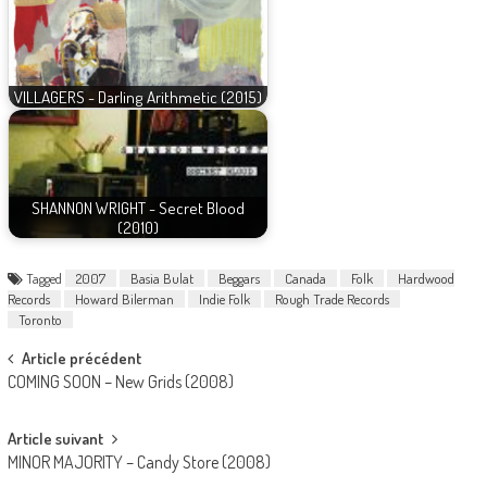
VILLAGERS - Darling Arithmetic (2015)
SHANNON WRIGHT - Secret Blood
(2010)
Tagged
2007
Basia Bulat
Beggars
Canada
Folk
Hardwood
Records
Howard Bilerman
Indie Folk
Rough Trade Records
Toronto
Post
Article précédent
COMING SOON – New Grids (2008)
navigation
Article suivant
MINOR MAJORITY – Candy Store (2008)