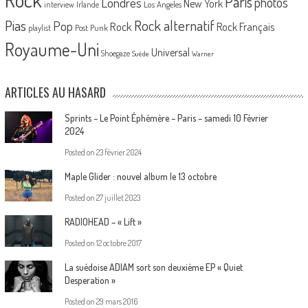
Paris
Londres
photos
New York
Los Angeles
interview
Irlande
Pias
Rock alternatif
Pop
Rock
Rock Français
playlist
Post Punk
Royaume-Uni
Universal
Shoegaze
Suède
Warner
ARTICLES AU HASARD
Sprints – Le Point Éphémère – Paris – samedi 10 Février
2024
Posted on
23 février 2024
Maple Glider : nouvel album le 13 octobre
Posted on
27 juillet 2023
RADIOHEAD – « Lift »
Posted on
12 octobre 2017
La suédoise ADIAM sort son deuxième EP « Quiet
Desperation »
Posted on
29 mars 2016