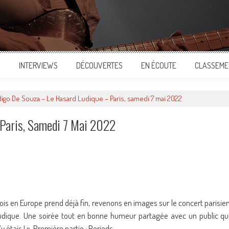
S
INTERVIEWS
DÉCOUVERTES
EN ÉCOUTE
CLASSEME
digo De Souza – Le Hasard Ludique – Paris, samedi 7 mai 2022
 Paris, Samedi 7 Mai 2022
ger
ois en Europe prend déjà fin, revenons en images sur le concert parisie
Ludique. Une soirée tout en bonne humeur partagée avec un public qu
étais ! ». Première partie : Periods.