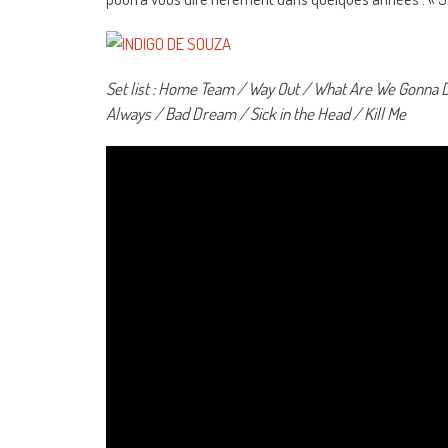
Set list : Home Team / Way Out / What Are We Gonna D
Always / Bad Dream / Sick in the Head / Kill Me