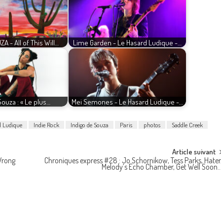
A - All of This Will…
Lime Garden - Le Hasard Ludique -…
Souza : « Le plus…
Mei Semones - Le Hasard Ludique -…
d Ludique
Indie Rock
Indigo de Souza
Paris
photos
Saddle Creek
Article suivant
Wrong
Chroniques express #28 : Jo Schornikow, Tess Parks, Hater
Melody’s Echo Chamber, Get Well Soon