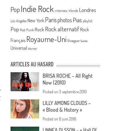
Indie Rock
Pop
Londres
interview
Irlande
Paris
Pias
photos
New York
Los Angeles
playlist
Rock alternatif
Pop
Rock
Rock
Post Punk
Royaume-Uni
Français
Shoegaze
Suède
Universal
Warner
ARTICLES AU HASARD
BRISA ROCHE – All Right
Now (2010)
Posted on
3 septembre 2010
,
…
LILLY AMONG CLOUDS –
« Blood & History »
Posted on
6 juin 2016
LINNEA OLSSON – « Hall Of