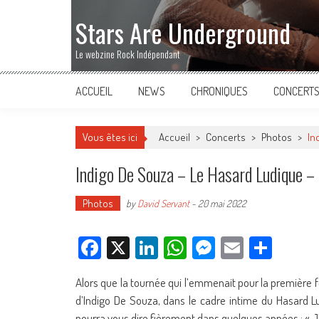
Stars Are Underground
Le webzine Rock Indépendant
ACCUEIL
NEWS
CHRONIQUES
CONCERT
Vous êtes ici
Accueil
>
Concerts
>
Photos
>
In
Indigo De Souza – Le Hasard Ludique –
Photos
by
David Servant
-
20 mai 2022
Facebook
X
LinkedIn
WhatsApp
Messenger
Email
Parta
Alors que la tournée qui l’emmenait pour la première f
d’Indigo De Souza, dans le cadre intime du Hasard 
pourra vous dire fièrement dans quelques années : « J’y 