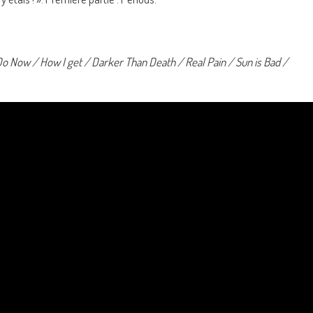
o Now / How I get / Darker Than Death / Real Pain / Sun is Bad /