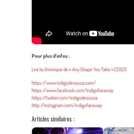
Pour plus d’infos :
Lire la chronique de « Any Shape You Take » (2021)
https://www.indigodesouza.com/​
https://www.facebook.com/Indigofaraway​
https://twitter.com/indigodesouza​
http://instagram.com/indigofaraway
Articles similaires :